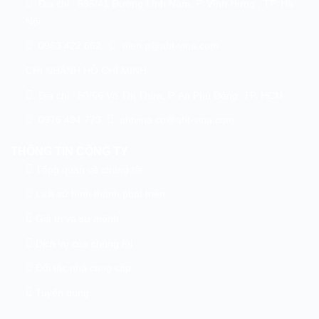
Địa chỉ : 595/41 Đường Lĩnh Nam, P. Vĩnh Hưng , TP. Hà
Nội
0963 422 662
nien.p@aht-vina.com
CHI NHÁNH HỒ CHÍ MINH
Địa chỉ : 50/66 Võ Thị Thừa, P. An Phú Đông, TP. HCM
0976 494 773
ahtvina.co@aht-vina.com
THÔNG TIN CÔNG TY
Tổng quan về chúng tôi
Lịch sử hình thành phát triển
Giá trị và sứ mệnh
Dịch vụ của chúng tôi
Đối tác nhà cung cấp
Tuyển dụng