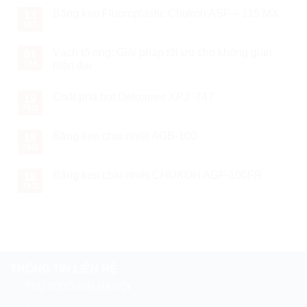
Băng keo Fluoroplastic Chukoh ASF – 115 MX
13
Th7
Vách tổ ong: Giải pháp tối ưu cho không gian
01
Th4
hiện đại
Chất phá bọt Defoamer XPJ -747
19
Th11
Băng keo chịu nhiệt AGB-100
18
Th11
Băng keo chịu nhiệt CHUKOH AGF-100FR
18
Th11
THÔNG TIN LIÊN HỆ
TRỤ SỞ CHÍNH HÀ NỘI