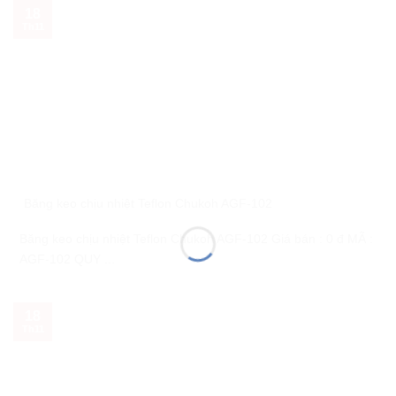
18
Th11
Băng keo chịu nhiệt Teflon Chukoh AGF-102
Băng keo chịu nhiệt Teflon Chukoh AGF-102 Giá bán : 0 đ MÃ :
AGF-102 QUY ...
18
Th11