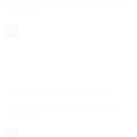
Băng keo Fluoroplastic Chukoh ASF – 115 MX Mã sản phẩm:
ASF – 115 MX ...
01
Th4
Vách tổ ong: Giải pháp tối ưu cho không gian hiện đại
Vách ngăn tổ ong là một sản phẩm nội thất sáng tạo, đang
ngày càng được ...
19