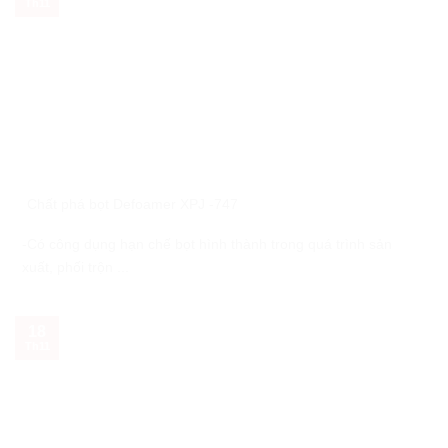
Th11
Chất phá bọt Defoamer XPJ -747
-Có công dụng hạn chế bọt hình thành trong quá trình sản
xuất, phối trộn ...
18
Th11