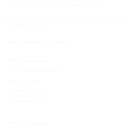
Băng keo chịu nhiệt chống dính teflon AGF-100A
Băng keo chịu nhiệt chống dính teflon AGF-100A Giá bán : 0 đ
MÃ : AGF-100A QUY ...
TỔNG QUAN VỀ CÔNG TY
Tổng quan về chúng tôi
Lịch sử hình thành phát triển
Giá trị và sứ mệnh
Dịch vụ của chúng tôi
Đối tác nhà cung cấp
TIN XEM NHIỀU