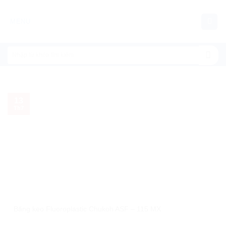
Chuyển
đến
MENU
nội
dung
13
Th7
Băng keo Fluoroplastic Chukoh ASF – 115 MX