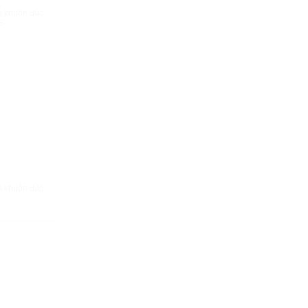
HANH
h khuôn đúc
5
HANH
h khuôn đúc