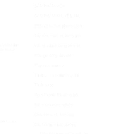
SẢN PHẨM MỚI
SẢN PHẨM KHUYẾN MẠI
ESD và thiết bị phòng sạch
Tẩy rửa, mực in, dung môi
HANH
h khuôn đúc
Vật liệu đánh bóng bề mặt
áy Kernik
Máy gia công dây điện
Máy móc phụ trợ
Thiết bị, linh kiện thay thế
Thiết bị lọc
Nguyên phụ liệu đóng gói
Băng keo công nghiệp
Chất kết dính, keo dán
HANH
uôn Himax
Dầu bôi trơn bảo dưỡng
Dầu bôi trơn công nghiệp