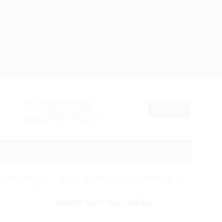
Đăng nhập
0963 422 662
HN:
Giỏ hàng
0976 494 773
HCM:
ủa 54 kết quả
 hành nơi sử dụng
DANH MỤC SẢN PHẨM