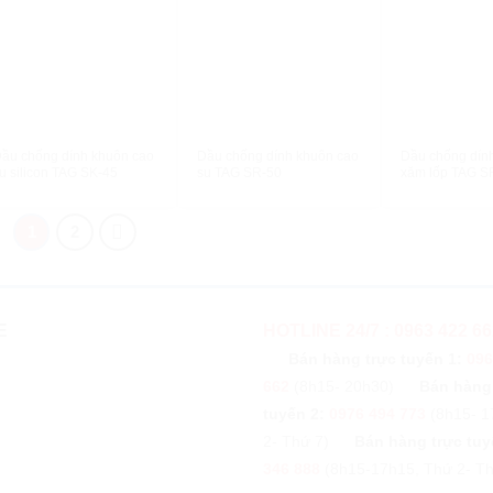
XEM NHANH
XEM NHANH
XEM N
ầu chống dính khuôn cao
Dầu chống dính khuôn cao
Dầu chống dín
u silicon TAG SK-45
su TAG SR-50
xăm lốp TAG S
1
2
E
HOTLINE 24/7 : 0963 422 66
Bán hàng trực tuyến 1:
096
662
(8h15- 20h30)
Bán hàng
tuyến 2:
0976 494 773
(8h15- 1
2- Thứ 7)
Bán hàng trực tuy
346 888
(8h15-17h15, Thứ 2- Th