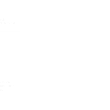
HANH
g dính
BN Hardcoat
HANH
h khuôn
ron Nitride
lue