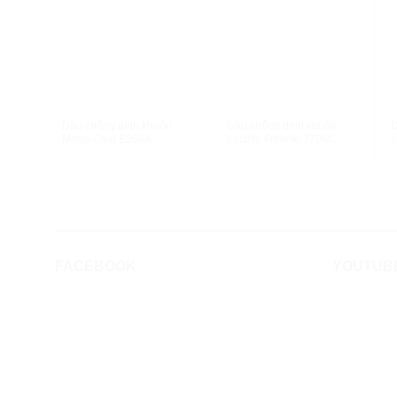
XEM NHANH
XEM NHANH
Dầu chống dính khuôn
Dầu chống dính khuôn
D
Mono-Coat E268A
Loctitle Frekote 770NC
s
FACEBOOK
YOUTUB