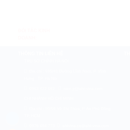
ĐỐI TÁC KINH
DOANH:
THÔNG TIN LIÊN HỆ
TH
TRỤ SỞ CHÍNH HÀ NỘI
Địa chỉ : 595/41 Đường Lĩnh Nam, P. Vĩnh
Hưng , TP. Hà Nội
0963 422 662
nien.p@aht-vina.com
CHI NHÁNH HỒ CHÍ MINH
Địa chỉ : 50/66 Võ Thị Thừa, P. An Phú Đông,
TP. HCM
0976 494 773
ahtvina.co@aht-vina.com