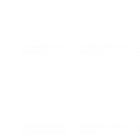
XEM NHANH
XEM NHANH
Dầu chống dính khuôn đúc
Dầu chống dính khuôn đúc
D
gang DRW-211
nhôm DCI-102X
XEM NHANH
XEM NHANH
Dầu chống dính khuôn đúc
Dầu chống dính cho lốp xe
D
má phanh ô tô Kernik KLB-
MRI-160
B
720