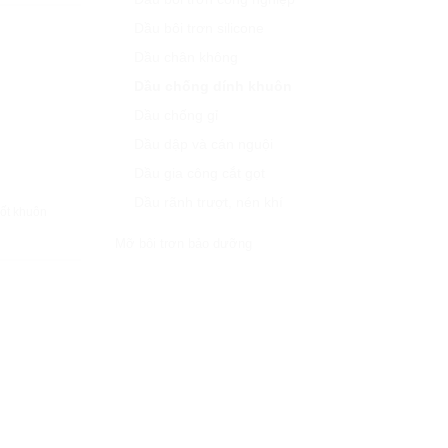
Dầu bôi trơn silicone
Dầu chân không
Dầu chống dính khuôn
Dầu chống gỉ
Dầu dập và cán nguội
Dầu gia công cắt gọt
Dầu rãnh trượt, nén khí
HANH
hốt khuôn
Mỡ bôi trơn bảo dưỡng