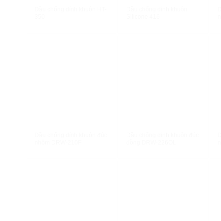
XEM NHANH
XEM NHANH
Dầu chống dính khuôn HT-
Dầu chống dính khuôn
D
350
Silicone 416
n
XEM NHANH
XEM NHANH
Dầu chống dính khuôn đúc
Dầu chống dính khuôn đúc
D
nhôm DRW-210F
đồng DRW-226OL
n