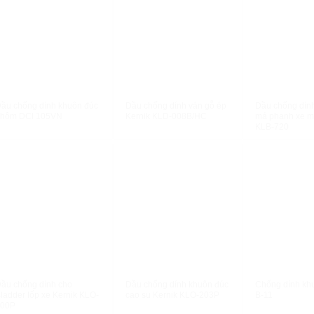
XEM NHANH
XEM NHANH
XEM N
ầu chống dính khuôn đúc
Dầu chống dính ván gỗ ép
Dầu chống dín
nhôm DCI 105VN
Kernik KLD-008B/HC
má phanh xe m
KLB-720
XEM NHANH
XEM NHANH
XEM N
ầu chống dính cho
Dầu chống dính khuôn đúc
Chống dính kh
ladder lốp xe Kernik KLO-
cao su Kernik KLO-203P
B-11
200P