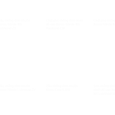
XEM NHANH
XEM NHANH
XEM N
ầu chống dính khuôn
Chất phủ chống dính nhiệt
Chất phủ chốn
oron Nitride BN
độ cao Boron Nitride BN
Boron Nitride 
ubricoat-ZS
Hardcoat-CM
XEM NHANH
XEM NHANH
XEM N
ầu chống dính khuôn
Dầu chống dính khuôn
Sơn chống dín
oron Nitride Lubricoat-ZV
Mono-Coat E309
nhiệt độ cao Bo
BN Lubricoat b