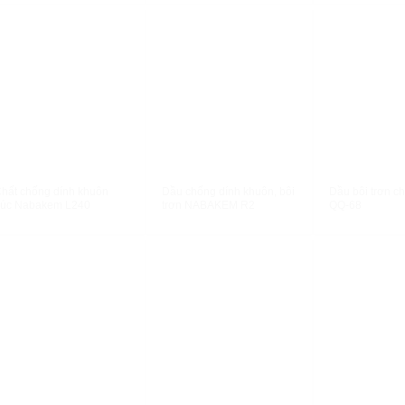
XEM NHANH
XEM NHANH
XEM N
hất chống dính khuôn
Dầu chống dính khuôn, bôi
Dầu bôi trơn c
úc Nabakem L240
trơn NABAKEM R2
QQ-68