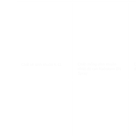
XEM NHANH
XEM NHANH
Chất chống dính khuôn
C
Chất vệ sinh khuôn K-11
nhiệt độ cao Nabakem BN
đ
Spray