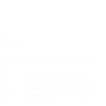
HANH
h khuôn
R-61T
2
3 422
Kế toán:
0934 123 830
(8h15- 17h15,
 trực
Thứ 2- Thứ 7)
Chăm sóc khách hàng:
7h15, Thứ
0963 422 662
(8h15- 17h15, Thứ 2- Thứ 7)
ến 3:
0765
Góp ý, khiếu nại:
0963 422 662
(8h-
ứ 7)
22h, Thứ 2- Thứ 7)