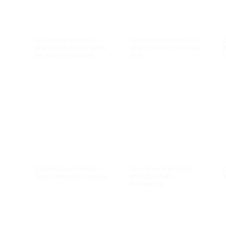
XEM NHANH
XEM NHANH
Dầu chống dính khuôn
Sơn phủ chống dính chịu
D
nhiệt độ cao Boron Nitride
nhiệt độ cao Boron Nitride
B
BN Aerosol Lubricoat
JK 41
L
XEM NHANH
XEM NHANH
Dầu chống dính khuôn
Sơn chống dính khuôn
D
Boron Nitride BN Lubricoat
nhiệt độ cao BN
B
Releasecoat