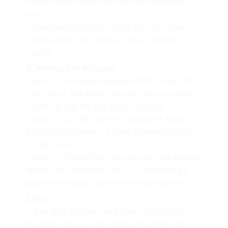
chống dắt cho khuôn đúc cao su, khuôn đúc
nhựa.
– Dùng trong bôi trơn, chống dính các khuôn
chế tạo hoặc định hình các dụng cụng kim
cương.
3. Hướng dẫn sử dụng
– Bước 1: Sử dụng Nabakem PMC-3 hoặc DC-
5000 để vệ sinh khuôn, tẩy mốc, dầu, bụi và khí
ra khỏi bề mặt kim loại trước khi dùng.
– Bước 2: Lắc đều bình xịt chống dính khuôn
BN-Spray Nabakem và phun đều trong cự li từ
30 đến 40 cm.
– Bước 3: Dầu bôi trơn bắt đầu bám vào bề mặt
khuôn đúc ở nhiệt độ 70 độ C. Sau khoảng 5
phút thì khả năng bám dính sẽ hiệu quả hơn.
Lưu ý:
– Bảo quản bình xịt dầu bôi trơn chống dinh
khuôn BN Spray ở nơi thoáng mát, nhiệt độ