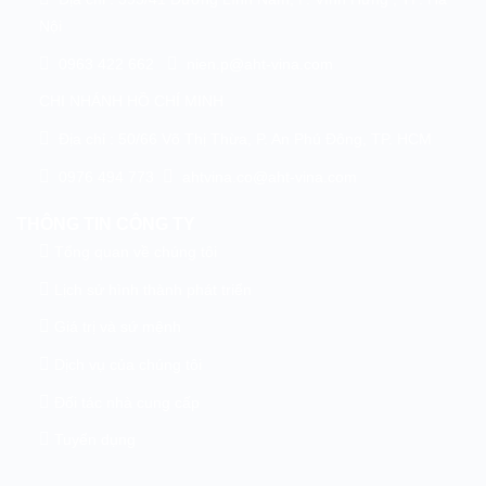
Nội
0963 422 662
nien.p@aht-vina.com
CHI NHÁNH HỒ CHÍ MINH
Địa chỉ : 50/66 Võ Thị Thừa, P. An Phú Đông, TP. HCM
0976 494 773
ahtvina.co@aht-vina.com
THÔNG TIN CÔNG TY
Tổng quan về chúng tôi
Lịch sử hình thành phát triển
Giá trị và sứ mệnh
Dịch vụ của chúng tôi
Đối tác nhà cung cấp
Tuyển dụng