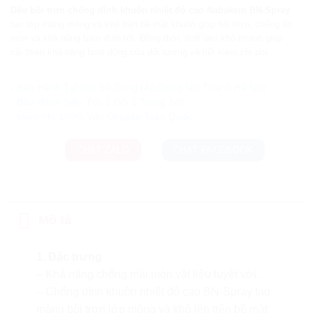
Dầu bôi trơn chống dính khuôn nhiệt độ cao Nabakem BN-Spray
tạo lớp màng mỏng và khô trên bề mặt khuôn giúp bôi trơn, chống ăn
mòn và khả năng bám dính tốt. Đồng thời, tính làm khô nhanh giúp
cải thiện khả năng hoạt động của đối tượng và tiết kiệm chi phí.
Ưu đãi và quà tặng khuyến mãi:
- Bảo Hành Tại Nơi Sử Dụng (Áp Dụng Nội Thành Hà Nội)
- Bảo Hành Siêu Tốc 1 Đổi 1 Trong 24h
CHAT ZALO
CHAT FACEBOOK
Mô tả
1. Đặc trưng
– Khả năng chống mài mòn vật liệu tuyệt vời.
– Chống dính khuôn nhiệt độ cao BN-Spray tạo
màng bôi trơn lớp mỏng và khô lên trên bề mặt