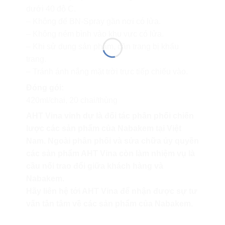
dưới 40 độ C.
– Không để BN-Spray gần nơi có lửa.
– Không ném bình vào khu vực có lửa.
– Khi sử dụng sản phẩm, cần trang bị khẩu
trang.
– Tránh ánh nắng mặt trời trực tiếp chiếu vào.
Đóng gói:
420ml/chai, 20 chai/thùng
AHT Vina vinh dự là đối tác phân phối chiến
lược các sản phẩm của Nabakem tại Việt
Nam. Ngoài phân phối và sửa chữa ủy quyền
các sản phẩm AHT Vina còn làm nhiệm vụ là
cầu nối trao đổi giữa khách hàng và
Nabakem.
Hãy liên hệ tới AHT Vina để nhận được sự tư
vấn tân tâm về các sản phẩm của Nabakem.