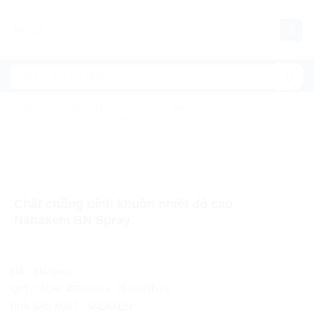
Chuyển
đến
MENU
nội
dung
Trang chủ
/
Dầu bôi trơn bảo dưỡng
/
Dầu chống
dính khuôn
Chất chống dính khuôn nhiệt độ cao
Nabakem BN Spray
MÃ
:
BN-Spray
QUY CÁCH
:
420ml/chai, 20 chai/thùng
NHÀ SẢN XUẤT
:
NABAKEM