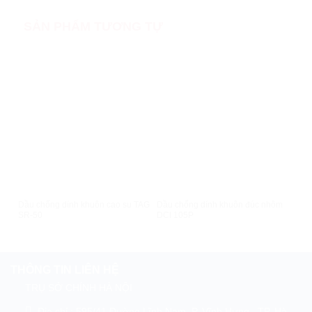
SẢN PHẨM TƯƠNG TỰ
XEM NHANH
XEM NHANH
Dầu chống dính khuôn cao su TAG
Dầu chống dính khuôn đúc nhôm
Dầu
SR-50
DCI 105P
DCI
THÔNG TIN LIÊN HỆ
TRỤ SỞ CHÍNH HÀ NỘI
Địa chỉ : 595/41 Đường Lĩnh Nam, P. Vĩnh Hưng , TP. Hà