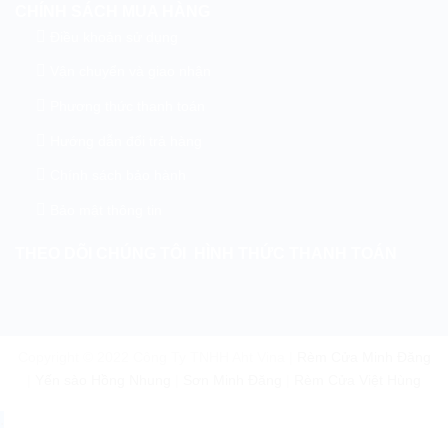
CHÍNH SÁCH MUA HÀNG
Điều khoản sử dụng
Vận chuyển và giao nhận
Phương thức thanh toán
Hướng dẫn đổi trả hàng
Chính sách bảo hành
Bảo mật thông tin
THEO DÕI CHÚNG TÔI
HÌNH THỨC THANH TOÁN
Copyright © 2022 Công Ty TNHH Aht Vina |
Rèm Cửa Minh Đăng
|
Yến sào Hồng Nhung
|
Sơn Minh Đăng
|
Rèm Cửa Việt Hùng
.
.