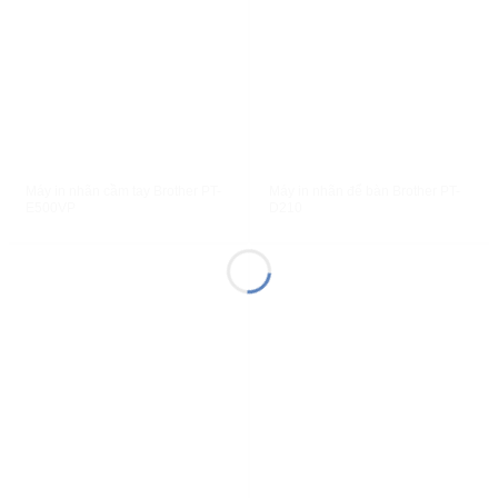
XEM NHANH
XEM NHANH
Máy in nhãn cầm tay Brother PT-
Máy in nhãn để bàn Brother PT-
E500VP
D210
XEM NHANH
XEM NHANH