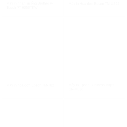
Máy in nhãn, in ống Brother P-
Máy in Hóa đơn Epson TM-U295
Touch PT-E850TKW
XEM NHANH
XEM NHANH
Máy in Epson Business Inkjet
Máy in hóa đơn Epson TM-T82
GP-M830