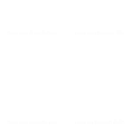
XEM NHANH
XEM NHANH
Máy in nhãn để bàn PT-D450
Máy in nhãn Brother QL-800
XEM NHANH
XEM NHANH
Máy in nhãn Brother QL-1100
Máy In ống Brother PT-E800T