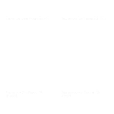
XEM NHANH
XEM NHANH
Máy in Hóa đơn Epson TM-L90
Máy in hóa đơn Epson TM-T70-I
XEM NHANH
XEM NHANH
Máy in hóa đơn Epson TM-
Máy in mã vạch Brother TD-
H5000II
4100N