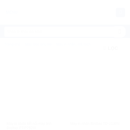
Chuyển
đến
MENU
nội
dung
Trang chủ
/
Máy móc phụ trợ
/
Máy in nhãn, mã vạch
LỌC
XEM NHANH
XEM NHANH
Máy in nhãn kết nối máy tính
Máy in nhãn Brother TD-2130N
Brother PT-P750W