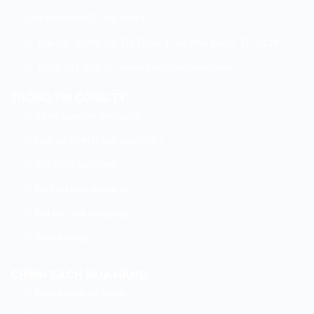
CHI NHÁNH HỒ CHÍ MINH
Địa chỉ : 50/66 Võ Thị Thừa, P. An Phú Đông, TP. HCM
0976 494 773
ahtvina.co@aht-vina.com
THÔNG TIN CÔNG TY
Tổng quan về chúng tôi
Lịch sử hình thành phát triển
Giá trị và sứ mệnh
Dịch vụ của chúng tôi
Đối tác nhà cung cấp
Tuyển dụng
CHÍNH SÁCH MUA HÀNG
Điều khoản sử dụng