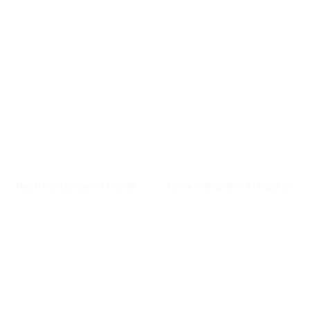
XEM NHANH
XEM NHANH
Máy in nhãn Brother PT-P900W
Máy in nhãn Brother PT-P950NW