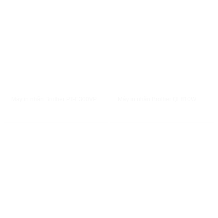
XEM NHANH
XEM NHANH
Máy in nhãn Brother PT-E300VP
Máy in nhãn Brother QL810W