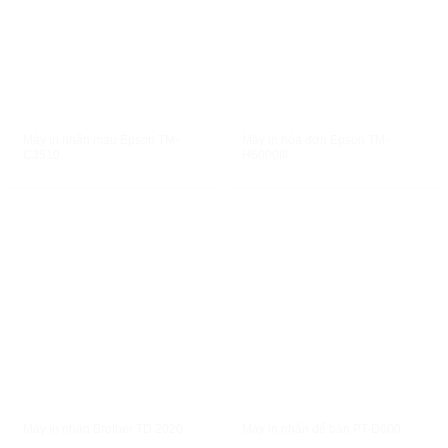
XEM NHANH
XEM NHANH
Máy in nhãn màu Epson TM-
Máy in hóa đơn Epson TM-
C3510
H6000III
XEM NHANH
XEM NHANH
Máy in nhãn Brother TD 2020
Máy in nhãn để bàn PT-D600