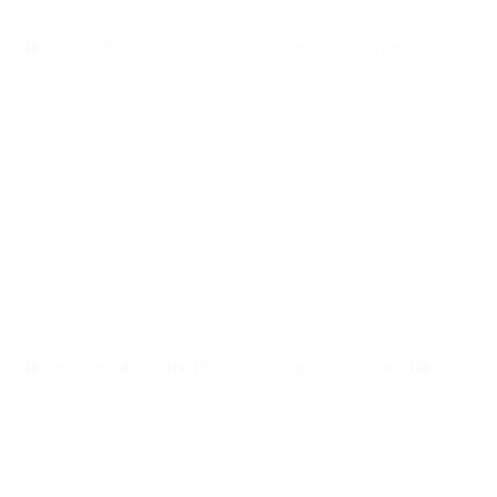
XEM NHANH
XEM NHANH
Máy in nhãn Brother QL-820NWP
Máy in Passbook Epson PLQ-20
XEM NHANH
XEM NHANH
Máy in hóa đơn Epson TM-
Máy in hóa đơn Epson TM-U325
H6000IV