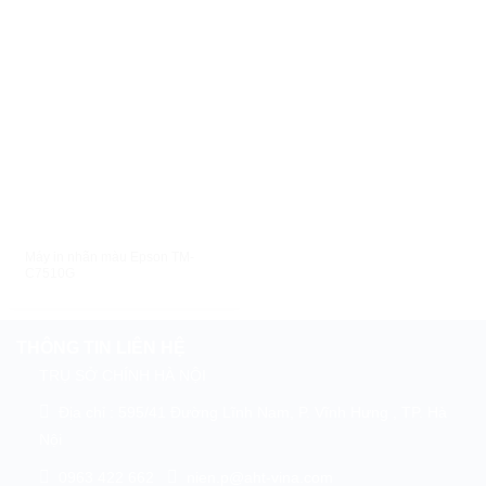
XEM NHANH
Máy in nhãn màu Epson TM-
C7510G
THÔNG TIN LIÊN HỆ
TRỤ SỞ CHÍNH HÀ NỘI
Địa chỉ : 595/41 Đường Lĩnh Nam, P. Vĩnh Hưng , TP. Hà
Nội
0963 422 662
nien.p@aht-vina.com