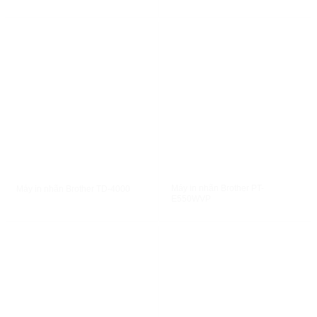
XEM NHANH
XEM NHANH
Máy in nhãn Brother PT-
Máy in nhãn Brother TD-4000
E550WVP