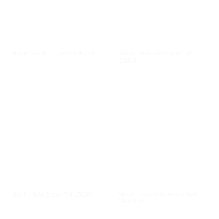
XEM NHANH
XEM NHANH
Máy in nhãn màu Epson TM-
Máy in hóa đơn Epson TM-U590
C3400
XEM NHANH
XEM NHANH
Máy in Epson Business Inkjet
Máy in nhãn Epson TM-L500A
GP-C830