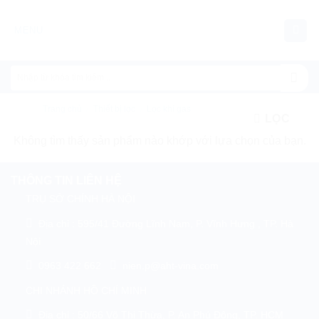
Chuyển
đến
MENU
nội
dung
Trang chủ
/
Thiết bị lọc
/
Lọc khí gas
LỌC
Không tìm thấy sản phẩm nào khớp với lựa chọn của bạn.
THÔNG TIN LIÊN HỆ
TRỤ SỞ CHÍNH HÀ NỘI
Địa chỉ : 595/41 Đường Lĩnh Nam, P. Vĩnh Hưng , TP. Hà
Nội
0963 422 662
nien.p@aht-vina.com
CHI NHÁNH HỒ CHÍ MINH
Địa chỉ : 50/66 Võ Thị Thừa, P. An Phú Đông, TP. HCM