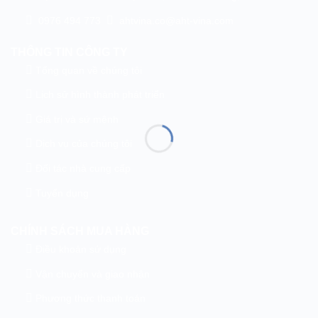
0976 494 773
ahtvina.co@aht-vina.com
THÔNG TIN CÔNG TY
Tổng quan về chúng tôi
Lịch sử hình thành phát triển
Giá trị và sứ mệnh
Dịch vụ của chúng tôi
Đối tác nhà cung cấp
Tuyển dụng
CHÍNH SÁCH MUA HÀNG
Điều khoản sử dụng
Vận chuyển và giao nhận
Phương thức thanh toán