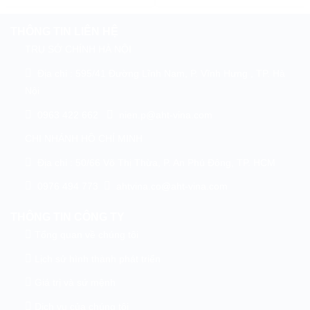
THÔNG TIN LIÊN HỆ
TRỤ SỞ CHÍNH HÀ NỘI
Địa chỉ : 595/41 Đường Lĩnh Nam, P. Vĩnh Hưng , TP. Hà
Nội
0963 422 662
nien.p@aht-vina.com
CHI NHÁNH HỒ CHÍ MINH
Địa chỉ : 50/66 Võ Thị Thừa, P. An Phú Đông, TP. HCM
0976 494 773
ahtvina.co@aht-vina.com
THÔNG TIN CÔNG TY
Tổng quan về chúng tôi
Lịch sử hình thành phát triển
Giá trị và sứ mệnh
Dịch vụ của chúng tôi