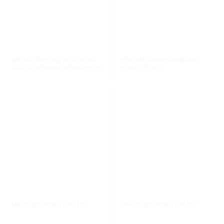
XEM NHANH
XEM NHANH
Bột dán đồng chịu nhiệt độ cao
Bình xịt bôi trơn graphite khô
1200°C chống kẹt chống ăn mòn
nhanh 500 độ C
XEM NHANH
XEM NHANH
Mỡ bôi trơn Krytox GPL 101
Dầu bôi trơn Krytox GPL107