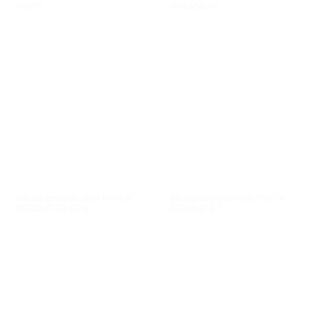
PASTE
GREASE AP
XEM NHANH
XEM NHANH
Mỡ bôi trơn chịu nhiệt FUSCH
Mỡ bôi trơn chịu nhiệt FUSCH
RENOLIT CX-EP 0
RENOLIT S 2