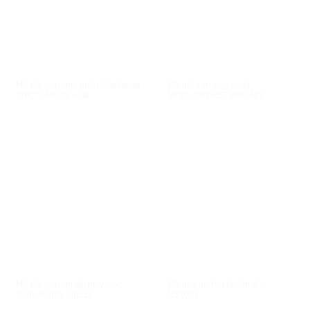
XEM NHANH
XEM NHANH
Mỡ bôi trơn chịu nhiệt Mobiltemp
Mỡ bôi trơn chịu nhiệt
SHC™ 460 Special
MOBILGREASE XHP 461
XEM NHANH
XEM NHANH
Mỡ bôi trơn chi tiết máy móc
Mỡ bảo dưỡng khuôn đúc
Taiho Kohzai Jip511
NS1001