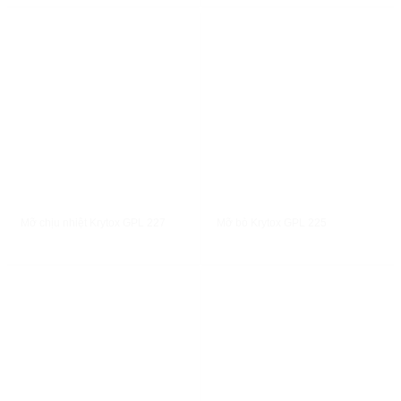
XEM NHANH
XEM NHANH
Mỡ chịu nhiệt Krytox GPL 227
Mỡ bò Krytox GPL 225