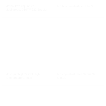
XEM NHANH
XEM NHANH
Mỡ bôi trơn chịu nhiệt
Mỡ bò chịu nhiệt cao Litol 3
Mobilgrease XHP™ 222 Special
XEM NHANH
XEM NHANH
Mỡ chịu nhiệt Castrol High
Mỡ chịu nhiệt Shell Gadus S2
Temperature Grease
U460L