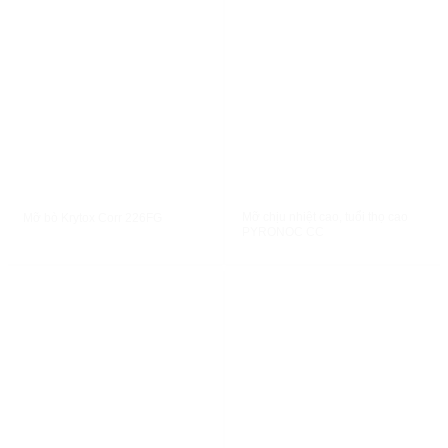
XEM NHANH
XEM NHANH
Mỡ chịu nhiệt cao, tuổi thọ cao
Mỡ bò Krytox Corr 226FG
PYRONOC CC