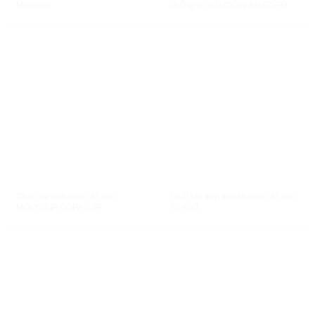
Moresco
chống co giật chống kẹt CS-90
XEM NHANH
XEM NHANH
Chất bôi trơn nhiệt độ cao
Chất bôi trơn khuôn nhiệt độ cao
MOLYSLIP COPASLIP
FS-600