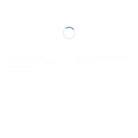
XEM NHANH
XEM NHANH
Mỡ bôi trơn chịu nhiệt
Mỡ bôi trơn chịu nhiệt Mobilith
Magnalube-G High Temperature
SHC™ 220
Teflon Grease