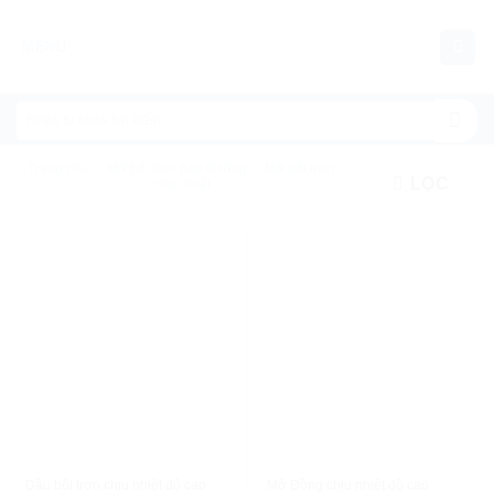
Chuyển
đến
MENU
nội
dung
Trang chủ
/
Mỡ bôi trơn bảo dưỡng
/
Mỡ bôi trơn
LỌC
chịu nhiệt
XEM NHANH
XEM NHANH
Dầu bôi trơn chịu nhiệt độ cao
Mỡ Đồng chịu nhiệt độ cao