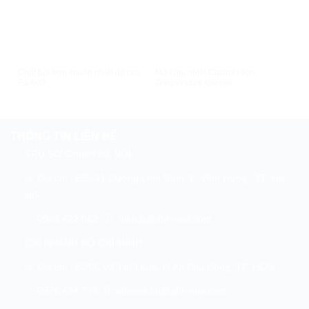
XEM NHANH
XEM NHANH
Chất bôi trơn khuôn nhiệt độ cao
Mỡ chịu nhiệt Castrol High
Thảm
FS-600
Temperature Grease
1mx
THÔNG TIN LIÊN HỆ
TRỤ SỞ CHÍNH HÀ NỘI
Địa chỉ : 595/41 Đường Lĩnh Nam, P. Vĩnh Hưng , TP. Hà
Nội
0963 422 662
nien.p@aht-vina.com
CHI NHÁNH HỒ CHÍ MINH
Địa chỉ : 50/66 Võ Thị Thừa, P. An Phú Đông, TP. HCM
0976 494 773
ahtvina.co@aht-vina.com