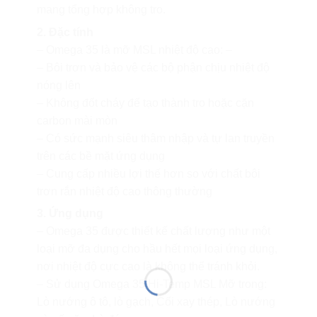
mang tổng hợp không tro.
2. Đặc tính
– Omega 35 là mỡ MSL nhiệt độ cao: –
– Bôi trơn và bảo vệ các bộ phận chịu nhiệt độ
nóng lên
– Không đốt cháy để tạo thành tro hoặc cặn
carbon mài mòn
– Có sức mạnh siêu thâm nhập và tự lan truyền
trên các bề mặt ứng dụng
– Cung cấp nhiều lợi thế hơn so với chất bôi
trơn rắn nhiệt độ cao thông thường
3. Ứng dụng
– Omega 35 được thiết kế chất lượng như một
loại mỡ đa dụng cho hầu hết mọi loại ứng dụng,
nơi nhiệt độ cực cao là không thể tránh khỏi.
– Sử dụng Omega 35 Hi-Temp MSL Mỡ trong:
Lò nướng ô tô, lò gạch, Cối xay thép, Lò nướng