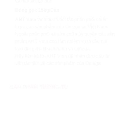
và nấu ăn, Lò đúc
Đóng gói: 15kg/Can
AHT Vina
vinh dự là đối tác phân phối chiến
lược các sản phẩm của Omega tại Việt Nam.
Ngoài phân phối và sửa chữa ủy quyền các sản
phẩm AHT Vina còn làm nhiệm vụ là cầu nối
trao đổi giữa khách hàng và Omega.
Hãy liên hệ tới AHT Vina để nhận được sự tư
vấn tân tâm về các sản phẩm của Omega.
SẢN PHẨM TƯƠNG TỰ