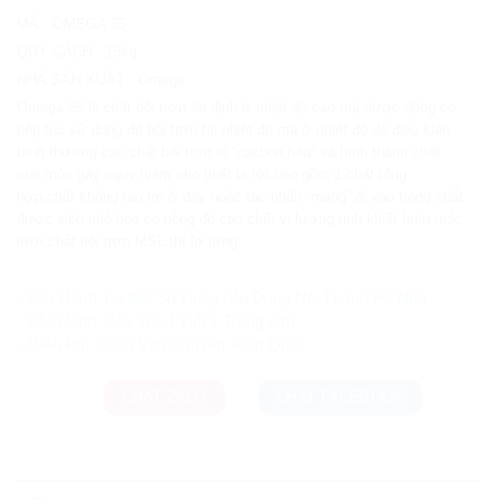
MÃ
:
OMEGA 35
QUY CÁCH
:
15kg
NHÀ SẢN XUẤT
:
Omega
Omega 35 là chất bôi trơn ổn định ở nhiệt độ cao mà được động cơ
tiếp tục sử dụng để bôi trơn tại nhiệt độ mà ở nhiệt độ đó điều kiện
bình thường các chất bôi trơn bị “cacbon hóa” và hình thành chất
mài mòn gây nguy hiểm cho thiết bị.Nó bao gồm 1 chất tổng
hợp,chất không tao tro ở đáy hoặc tác nhân “mang”,đi vào trong chất
được siêu nhỏ hóa có nồng độ cao,chất vi lượng tinh khiết hình mắc
lưới,chất bôi trơn MSL thì lơ lửng.
Ưu đãi và quà tặng khuyến mãi:
- Bảo Hành Tại Nơi Sử Dụng (Áp Dụng Nội Thành Hà Nội)
- Bảo Hành Siêu Tốc 1 Đổi 1 Trong 24h
CHAT ZALO
CHAT FACEBOOK