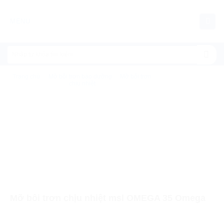
Chuyển
đến
MENU
nội
dung
Trang chủ
/
Mỡ bôi trơn bảo dưỡng
/
Mỡ bôi trơn
chịu nhiệt
Mỡ bôi trơn chịu nhiệt msl OMEGA 35 Omega