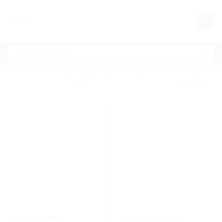
Chuyển
đến
MENU
nội
dung
Trang chủ
/
ESD và thiết bị phòng sạch
/
Kìm cắt, tua
LỌC
vít, nhíp tĩnh điện
XEM NHANH
XEM NHANH
Kìm cắt chéo XK-4
Kìm cắt chéo XK-125S