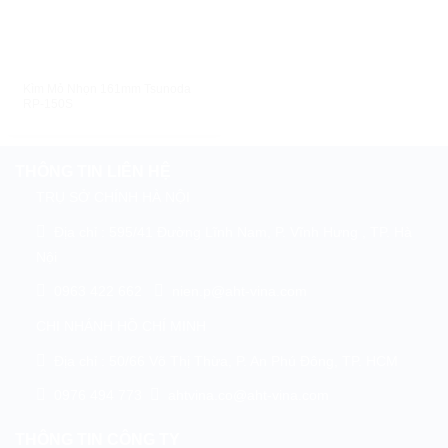
XEM NHANH
Kìm Mỏ Nhọn 161mm Tsunoda
RP-150S
THÔNG TIN LIÊN HỆ
TRỤ SỞ CHÍNH HÀ NỘI
Địa chỉ : 595/41 Đường Lĩnh Nam, P. Vĩnh Hưng , TP. Hà
Nội
0963 422 662
nien.p@aht-vina.com
CHI NHÁNH HỒ CHÍ MINH
Địa chỉ : 50/66 Võ Thị Thừa, P. An Phú Đông, TP. HCM
0976 494 773
ahtvina.co@aht-vina.com
THÔNG TIN CÔNG TY