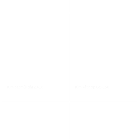
XEM NHANH
XEM NHANH
Kìm cắt mũi dài ZJ-18
Kìm kết hợp GS-150