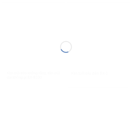
XEM NHANH
XEM NHANH
Kìm mũi tròn không răng, kìm mũi
Kìm tuốt dây điện BX-1
dài không gỉ BX-B100