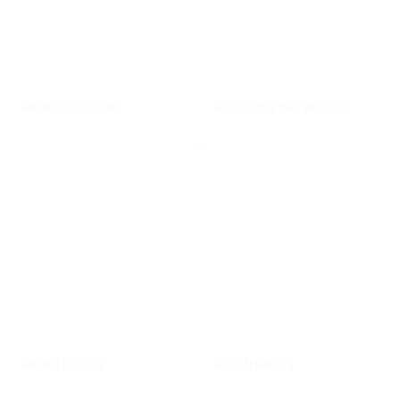
XEM NHANH
XEM NHANH
Kìm kết hợp GS-200
Kìm tuốt dây điện BX-1043
XEM NHANH
XEM NHANH
Kìm tuốt BX-170II
Kìm cắt MN-179