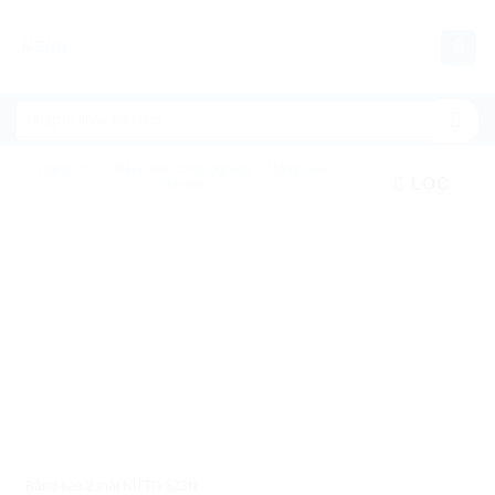
Chuyển
đến
MENU
nội
dung
Trang chủ
/
Băng keo công nghiệp
/
Băng keo
LỌC
Filament
XEM NHANH
Băng keo 2 mặt NITTO 523N