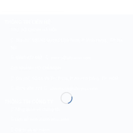
THÔNG TIN LIÊN HỆ
TRỤ SỞ CHÍNH HÀ NỘI
Địa chỉ : 595/41 Đường Lĩnh Nam, P. Vĩnh Hưng , TP. Hà
Nội
0963 422 662
nien.p@aht-vina.com
CHI NHÁNH HỒ CHÍ MINH
Địa chỉ : 50/66 Võ Thị Thừa, P. An Phú Đông, TP. HCM
0976 494 773
ahtvina.co@aht-vina.com
THÔNG TIN CÔNG TY
Tổng quan về chúng tôi
Lịch sử hình thành phát triển
Giá trị và sứ mệnh