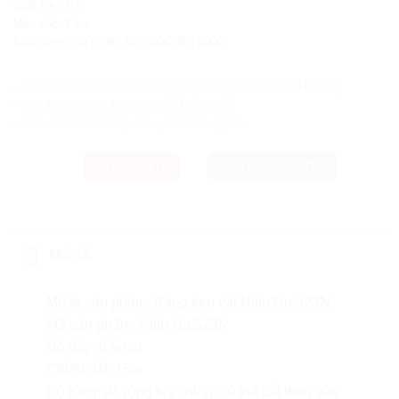
Chất liệu: Vải
Màu sắc: Kem
Khả năng chịu nhiệt: Từ -200C đến 800C
Ưu đãi và quà tặng khuyến mãi:
- Bảo Hành Tại Nơi Sử Dụng (Áp Dụng Nội Thành Hà Nội)
- Bảo Hành Siêu Tốc 1 Đổi 1 Trong 24h
CHAT ZALO
CHAT FACEBOOK
Mô tả
Mô tả sản phẩm: Băng keo vải Nitto No.523N
Mã sản phẩm: Nitto No.523N
Độ dày: 0.5mm
Chiều dài: 15m
Độ rộng: độ rộng tuỳ chỉnh, có thể cắt theo yêu