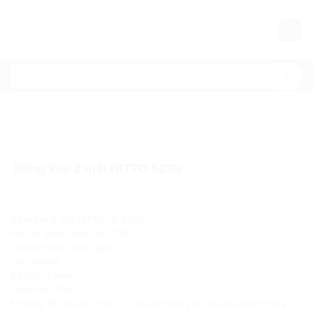
Chuyển
đến
MENU
nội
dung
Trang chủ
/
Băng keo công nghiệp
/
Băng keo
Filament
Băng keo 2 mặt NITTO 523N
Băng keo 2 mặt NITTO No.523N
Mã sản phẩm: Nitto No.523N
Thương hiệu: Nitto/Japan
Gián bán 0đ
Độ dày: 0.5mm
Chiều dài: 15m
Độ rộng: độ rộng tuỳ chỉnh, có thể cắt theo yêu cầu của khách hàng