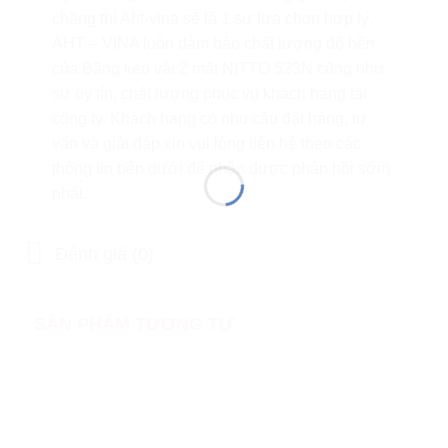
chăng thì Aht-vina sẽ là 1 sự lựa chọn hợp lý.
AHT – VINA luôn đảm bảo chất lượng độ bền
của Băng keo vải 2 mặt NITTO 523N cũng như
sự uy tín, chất lượng phục vụ khách hàng tại
công ty. Khách hàng có nhu cầu đặt hàng, tư
vấn và giải đáp xin vui lòng liên hệ theo các
thông tin bên dưới để nhận được phản hồi sớm
nhất.
Đánh giá (0)
SẢN PHẨM TƯƠNG TỰ