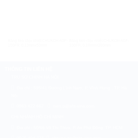
XEM NHANH
XEM NHANH
Băng keo chịu nhiệt CHUKOH AGF-
Băng keo chịu nhiệt CHUKOH AGF-
Băn
100FR, 0.13mmx50mm
100FR, 0.18mmx300mm
110
THÔNG TIN LIÊN HỆ
TRỤ SỞ CHÍNH HÀ NỘI
Địa chỉ : 595/41 Đường Lĩnh Nam, P. Vĩnh Hưng , TP. Hà
Nội
0963 422 662
nien.p@aht-vina.com
CHI NHÁNH HỒ CHÍ MINH
Địa chỉ : 50/66 Võ Thị Thừa, P. An Phú Đông, TP. HCM