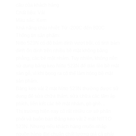
cầu của khách hàng
Chất liệu: Vải
Màu sắc: Kem
Khả năng chịu nhiệt: Từ -200C đến 800C
Thông tin sản phẩm:
Nitto 523N có độ bám dính vượt trội, có tính bám
dính ổn định trên nhiều bề mặt không bằng
phẳng, các bề mặt nhám. Tuy nhiên, không nên
sử dụng băng keo Nitto 523N để dán lên bề mặt
sàn gỗ, vì khi bong ra có thể làm hỏng bề mặt
sản phẩm.
Băng keo vải 2 mặt Nitto 523N thường được sử
dụng để sửa chữa thảm, sửa chữa các tấm áp
phích, liên kết các bề mặt nhám, gồ ghề…
Thị trường hiện nay có rất nhiều cơ sở phân
phối và buôn bán Băng keo vải 2 mặt NITTO
523N. Nhưng nếu khách hàng muốn nhập
nguồn hàng đạt chuẩn chất lượng giá cả phải