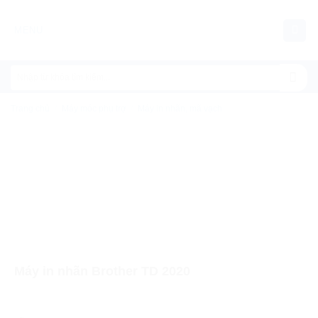
Chuyển
đến
MENU
nội
dung
Trang chủ
/
Máy móc phụ trợ
/
Máy in nhãn, mã vạch
Máy in nhãn Brother TD 2020