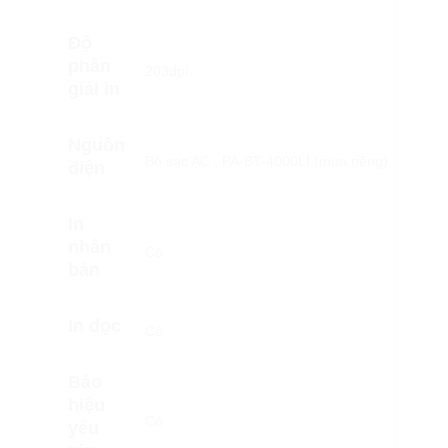
Độ
phân
203dpi
giải in
Nguồn
Bộ sạc AC , PA-BT-4000LI (mua riêng)
điện
In
nhân
Có
bản
In dọc
Có
Báo
hiệu
Có
yếu