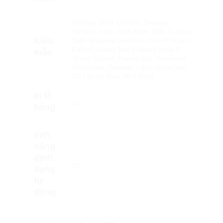
Normal, Bold, Outline, Shadow,
Vertical, Italic, Italic Bold, Italic Outline,
Kiểu
Italic Shadow, Underline (với P-Touch
Editor), Invert Text Colours (vôùi P-
mẫu
Touch Editor), Frame Out, Surround,
Horizontal, Shadow Light, Underline,
3D / Solid, Italic 3D / Solid
In lề
Có
băng
tính
năng
định
Có
dạng
tự
động