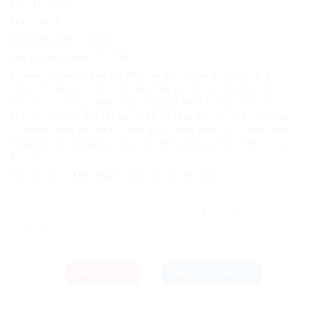
MÃ
:
TD 2020
QUY CÁCH
:
NHÀ SẢN XUẤT
:
Brother
Máy in nhãn Brother TD 2020
In nhãn chất lượng cao, thẻ đeo, hóa đơn khổ rộng 63mm Tốc độ in
nhanh 152.4mm/s ở 203 x 203 dpi Thiết kế nhỏ gọn hiện đại – nhỏ
hơn 25% so với các dòng máy cùng phân khúc Tương thích với
phần lớn các loại giấy liên tục và bế rời Thay đổi cuộn nhãn dễ dàng
và nhanh chóng nhờ thiết kế đơn giản Tương thích với hệ điều hành
Windows® 8/7/ Windows Vista® và XP Sử dụng kết nối USB 2.0 và
RS-232C
Hãy liên hệ tới
AHT Vina
để được tư vấn tốt nhất!!
Ưu đãi và quà tặng khuyến mãi:
- Bảo Hành Tại Nơi Sử Dụng (Áp Dụng Nội Thành Hà Nội)
- Bảo Hành Siêu Tốc 1 Đổi 1 Trong 24h
CHAT ZALO
CHAT FACEBOOK