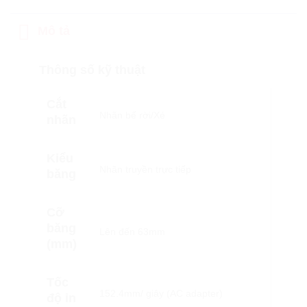
Mô tả
Thông số kỹ thuật
Cắt
Nhãn bế rời/Xé
nhãn
Kiểu
Nhãn truyền trực tiếp
băng
Cỡ
băng
Lên đến 63mm
(mm)
Tốc
152.4mm/ giây (AC adapter)
độ in