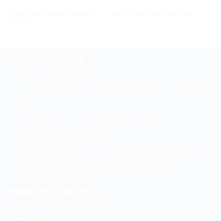
XEM NHANH
XEM NHANH
Máy in nhãn cầm tay Brother PT-
Máy in nhãn Epson TM-L500A
Máy
E500VP
THÔNG TIN LIÊN HỆ
TRỤ SỞ CHÍNH HÀ NỘI
Địa chỉ : 595/41 Đường Lĩnh Nam, P. Vĩnh Hưng , TP. Hà
Nội
0963 422 662
nien.p@aht-vina.com
CHI NHÁNH HỒ CHÍ MINH
Địa chỉ : 50/66 Võ Thị Thừa, P. An Phú Đông, TP. HCM
0976 494 773
ahtvina.co@aht-vina.com
THÔNG TIN CÔNG TY
Tổng quan về chúng tôi