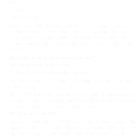
MÃ
:
QUY CÁCH
:
NHÀ SẢN XUẤT
:
Túi chống tĩnh điện ESD là trong những vật tư công nghiệp cần thiết để
các linh kiện điện tử, các bo mạch hay ổ cứng trong quá trình sản xuất
dụng. Túi ESD là giải pháp hoàn hảo trong việc bảo vệ các thiết bị điện 
bị ảnh hưởng trực tiếp từ các tác động bên ngoài, đem lại chất lượng li
tốt nhất.
Bạn đang cần túi tĩnh điện ESD như thế nào?
Bảo vệ thiết bị điện tử tối ưu nhất.
Giá cả phù hợp và chất lượng hàng tốt nhất.
Nhà phân phối túi chống tĩnh điện uy tín nhiều năm, đảm bảo sức khỏe 
người sử dụng.
Đến với
AHT Vina
là tìm được túi chống tĩnh điện hiệu quả cao trong v
các linh kiện điện tử, lại vừa an toàn cho sức khỏe, thì sản phẩm túi c
điện ESD chính là sự lựa chọn hoàn hảo cho bạn
Túi chống tĩnh điện ESD
Vật liệu
: túi chống tĩnh điện ESD được phủ một lớp bảo vệ bằng kim lo
trong với độ bền cao, nó được cấu tạo từ một lớp chắn điện hợp kim v
lớp bảo vệ bằng nhựa, tạo nên khả năng mài mòn và chịu lực tốt.