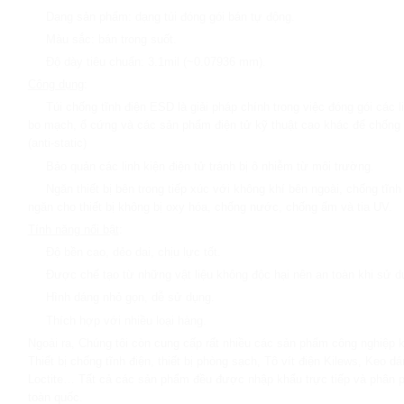
Dạng sản phẩm: dạng túi đóng gói bán tự động.
Màu sắc: bán trong suốt.
Độ dày tiêu chuẩn: 3.1mil (~0.07936 mm).
Công dụng
:
Túi chống tĩnh điện ESD là giải pháp chính trong việc đóng gói các li
bo mạch, ổ cứng và các sản phẩm điện tử kỹ thuật cao khác để chống 
(anti-static)
Bảo quản các linh kiện điện tử tránh bị ô nhiễm từ môi trường.
Ngăn thiết bị bên trong tiếp xúc với không khí bên ngoài, chống tĩnh 
ngăn cho thiết bị không bị oxy hóa, chống nước, chống ẩm và tia UV.
Tính năng nổi bật
:
Độ bền cao, dẻo dai, chịu lực tốt.
Được chế tạo từ những vật liệu không độc hại nên an toàn khi sử d
Hình dáng nhỏ gọn, dễ sử dụng.
Thích hợp với nhiều loại hàng.
Ngoài ra, Chúng tôi còn cung cấp rất nhiều các sản phẩm công nghiệp 
Thiết bị chống tĩnh điện, thiết bị phòng sạch, Tô vít điện Kilews, Keo dá
Loctite… Tất cả các sản phẩm đều được nhập khẩu trực tiếp và phân p
toàn quốc.