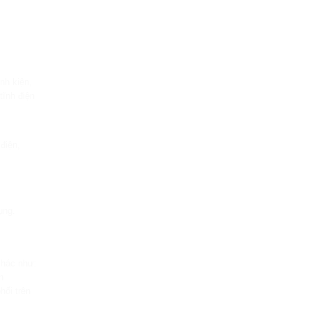
nh kiện,
tĩnh điện
điện,
ụng.
khác như:
n
hối trên