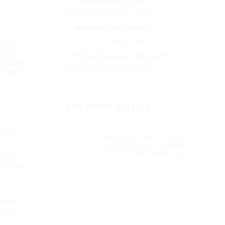
0963 422 662
(8h15- 20h30)
Mua hàng trực tuyến 2:
0976 494 773
(8h15- 17h15)
 bảo vệ
 và sử
Hỗ trợ kỹ thuật – Bảo hành:
tử tránh
0963 422 662
(8h15-17h15)
nk kiện
SẢN PHẨM NỔI BẬT
tốt cho
Hóa chất làm sạch và đánh
bóng bề mặt inox Goodmaid
PRO GMP 160 Steel Brite
iệc bảo vệ
hống tĩnh
ại bên
ới một