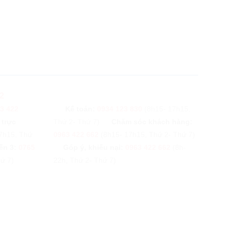
2
3 422
Kế toán:
0934 123 830
(8h15- 17h15,
 trực
Thứ 2- Thứ 7)
Chăm sóc khách hàng:
7h15, Thứ
0963 422 662
(8h15- 17h15, Thứ 2- Thứ 7)
ến 3:
0765
Góp ý, khiếu nại:
0963 422 662
(8h-
ứ 7)
22h, Thứ 2- Thứ 7)