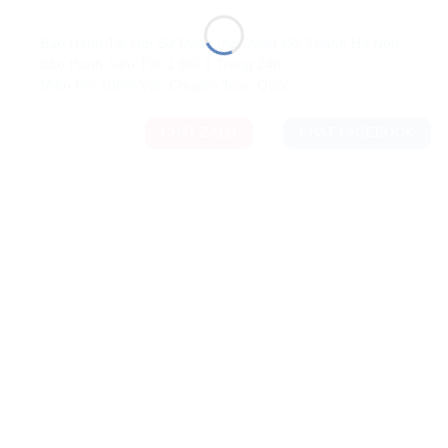
Ưu đãi và quà tặng khuyến mãi:
- Bảo Hành Tại Nơi Sử Dụng (Áp Dụng Nội Thành Hà Nội)
- Bảo Hành Siêu Tốc 1 Đổi 1 Trong 24h
CHAT ZALO
CHAT FACEBOOK