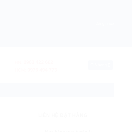
Đăng nhập
0963 422 662
HN:
Giỏ hàng
0976 494 773
HCM:
 hành nơi sử dụng
LIÊN HỆ ĐẶT HÀNG
Mua hàng trực tuyến 1: