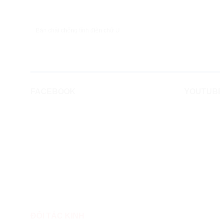
XEM NHANH
Bàn chải chống tĩnh điện chữ U
FACEBOOK
YOUTUB
ĐỐI TÁC KINH