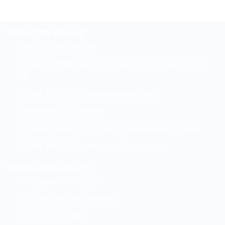
THÔNG TIN LIÊN HỆ
TRỤ SỞ CHÍNH HÀ NỘI
Địa chỉ : 595/41 Đường Lĩnh Nam, P. Vĩnh Hưng , TP. Hà
Nội
0963 422 662
nien.p@aht-vina.com
CHI NHÁNH HỒ CHÍ MINH
Địa chỉ : 50/66 Võ Thị Thừa, P. An Phú Đông, TP. HCM
0976 494 773
ahtvina.co@aht-vina.com
THÔNG TIN CÔNG TY
Tổng quan về chúng tôi
Lịch sử hình thành phát triển
Giá trị và sứ mệnh