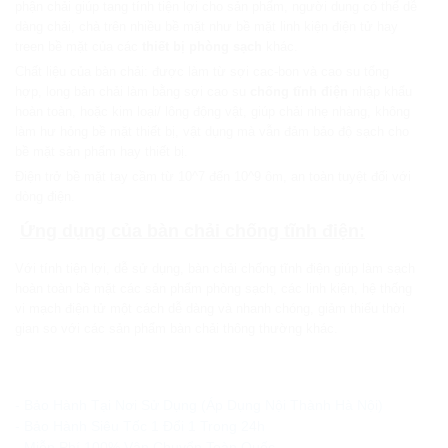
phận chải giúp tang tính tiện lợi cho sản phẩm, người dung có thể dễ
dàng chải, chà trên nhiều bề mặt như bề mặt linh kiện điện tử hay
treen bề mặt của các
thiết bị phòng sạch
khác.
Chất liệu của bàn chải: được làm từ sợi cac-bon và cao su tổng
hợp, long bàn chải làm bằng sợi cao su
chống tĩnh điện
nhập khẩu
hoàn toàn, hoặc kim loại/ lông động vật, giúp chải nhẹ nhàng, không
làm hư hỏng bề mặt thiết bị, vật dụng mà vẫn đảm bảo độ sạch cho
bề mặt sản phẩm hay thiết bị.
Điện trở bề mặt tay cầm từ 10^7 đến 10^9 ôm, an toàn tuyệt đối với
dòng điện.
Ứng dụng của bàn chải chống tĩnh điện:
Với tính tiện lợi, dễ sử dụng, bàn chải chống tĩnh điện giúp làm sạch
hoàn toàn bề mặt các sản phẩm phòng sạch, các linh kiện, hệ thống
vi mạch điện tử một cách dễ dàng và nhanh chóng, giảm thiểu thời
gian so với các sản phẩm bàn chải thông thường khác.
Ưu đãi và quà tặng khuyến mãi:
- Bảo Hành Tại Nơi Sử Dụng (Áp Dụng Nội Thành Hà Nội)
- Bảo Hành Siêu Tốc 1 Đổi 1 Trong 24h