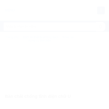
Chuyển
đến
MENU
nội
dung
Trang chủ
/
ESD và thiết bị phòng sạch
/
Khay, túi,
dụng cụ tĩnh điện
Bàn chải chống tĩnh điện chữ U