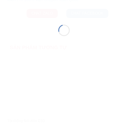
CHAT ZALO
CHAT FACEBOOK
SẢN PHẨM TƯƠNG TỰ
XEM NHANH
Túi chống tĩnh điện ESD