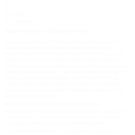
MÃ
:
QUY CÁCH
:
NHÀ SẢN XUẤT
:
Bàn chải chữ u chống tĩnh điện
Nền công nghiệp chống tĩnh điện ngày càng phát triển đòi hỏi yêu
cầu cao về mặt trang thiết bị. Công ty trách nhiệm hữu hạng
Megaline chúng tôi chuyên cung cấp các sản phẩm phòng sạch, đạt
yêu cầu theo tiêu chuẩn về chống tĩnh điện hang đầu Việt Nam với
rất nhiều các sản phẩm như quần áo chống tĩnh điện, găng tay chống
tĩnh điện, ghế chống tĩnh điện,… đảm bảo an toàn tối đa cho người
sử dụng trong những môi trường làm việc khắc nghiệt. Hôm nay,
chúng tôi xin giới thiệu đến các bạn sản phẩm bàn chải chống tĩnh
điện chữ U, một sản phẩm chống tĩnh điện dung trong làm sạch các
thiết bị sản phẩm phòng sạch.
Đặc điểm của sản phẩm bàn chải chống tĩnh điện:
Sản phẩm bàn chải chống tĩnh điện có thiết kế gọn nhẹ, vừa tay cầm
và khá chắc chắn . Được sơn màu đen tạo cảm giác sạch sẽ hơn
khi sử dụng nó để làm sạch các sản phẩm
phòng sạch
.
Bàn chải có thiết kế hình chữ U, có tay cầm riêng song song với bộ