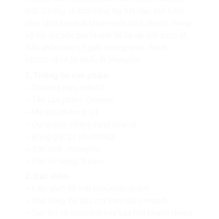
mặt. Chúng có khả năng tẩy hết dầu, mỡ bám
dính chặt trên mặt khuôn một cách nhanh chóng
và lập tức bốc hơi nhanh để lại bề mặt sạch sẽ.
Sản phẩm này có giấy chứng nhận Rosh,
MSDS và nhập khẩu từ Malaysia
1. Thông tin sản phẩm
– Thương hiệu HIMAX
– Tên sản phẩm: Cleaner
– Mã sản phẩm: K-11
– Dung tích: 450ml dạng chai xịt
– Đóng gói: 24 chai/thùng
– Sản xuất : Malaysia
– Hạn sử dụng: 5 năm
2. Đặc điểm
– Làm sạch bề mặt khuôn rất nhanh
– Khả năng tẩy dầu mỡ bám cũng nhanh
– Sau khi xịt dung môi này bay hơi nhanh chóng