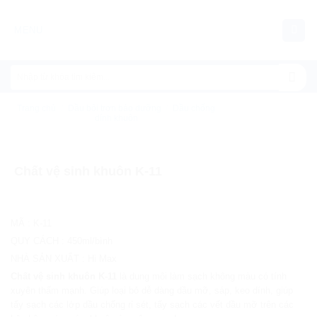
Chuyển
đến
MENU
nội
dung
Trang chủ
/
Dầu bôi trơn bảo dưỡng
/
Dầu chống
dính khuôn
Chất vệ sinh khuôn K-11
MÃ
:
K-11
QUY CÁCH
:
450ml/bình
NHÀ SẢN XUẤT
:
Hi Max
Chất vệ sinh khuôn K-11
là dung môi làm sạch không màu có tính
xuyên thấm mạnh. Giúp loại bỏ dễ dàng dầu mỡ, sáp, keo dính, giúp
tẩy sạch các lớp dầu chống rỉ sét, tẩy sạch các vết dầu mỡ trên các