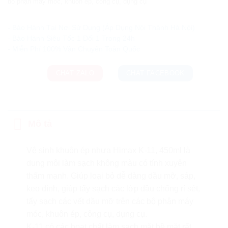
bộ phận máy móc, khuôn ép, công cụ, dụng cụ
Ưu đãi và quà tặng khuyến mãi:
- Bảo Hành Tại Nơi Sử Dụng (Áp Dụng Nội Thành Hà Nội)
- Bảo Hành Siêu Tốc 1 Đổi 1 Trong 24h
CHAT ZALO
CHAT FACEBOOK
Mô tả
Vệ sinh khuôn ép nhựa Himax K-11, 450ml là
dung môi làm sạch không màu có tính xuyên
thấm mạnh. Giúp loại bỏ dễ dàng dầu mỡ, sáp,
keo dính, giúp tẩy sạch các lớp dầu chống rỉ sét,
tẩy sạch các vết dầu mỡ trên các bộ phận máy
móc, khuôn ép, công cụ, dụng cụ.
K-11 có các hoạt chất làm sạch mặt bề mặt rất