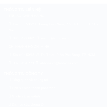
THÔNG TIN LIÊN HỆ
TRỤ SỞ CHÍNH HÀ NỘI
Địa chỉ : 595/41 Đường Lĩnh Nam, P. Vĩnh Hưng , TP. Hà
Nội
0963 422 662
nien.p@aht-vina.com
CHI NHÁNH HỒ CHÍ MINH
Địa chỉ : 50/66 Võ Thị Thừa, P. An Phú Đông, TP. HCM
0976 494 773
ahtvina.co@aht-vina.com
THÔNG TIN CÔNG TY
Tổng quan về chúng tôi
Lịch sử hình thành phát triển
Giá trị và sứ mệnh
Dịch vụ của chúng tôi