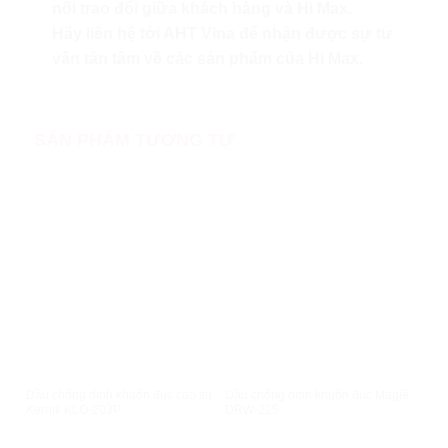
nối trao đổi giữa khách hàng và Hi Max.
Hãy liên hệ tới AHT Vina để nhận được sự tư
vấn tân tâm về các sản phẩm của Hi Max.
SẢN PHẨM TƯƠNG TỰ
XEM NHANH
XEM NHANH
Dầu chống dính khuôn đúc cao su
Dầu chống dính khuôn đúc Magiê
Dầu
Kernik KLO-203P
DRW-225
DCI