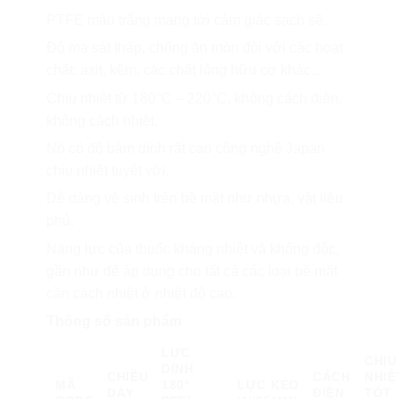
PTFE màu trắng mang tới cảm giác sạch sẽ.
Độ ma sát thấp, chống ăn mòn đối với các hoạt
chất: axit, kềm, các chất lỏng hữu cơ khác…
Chịu nhiệt từ 180°C – 220°C, không cách điện,
không cách nhiệt.
Nó có độ bám dính rất cao công nghệ Japan
chịu nhiệt tuyệt vời.
Dễ dàng vệ sinh trên bề mặt như nhựa, vật liệu
phủ.
Năng lực của thuốc kháng nhiệt và không độc,
gần như để áp dụng cho tất cả các loại bề mặt
cần cách nhiệt ở nhiệt độ cao.
Thông số sản phẩm
LỰC
CHỊU
DÍNH
CHIỀU
CÁCH
NHIỆ
MÃ
180°
LỰC KÉO
DÀY
ĐIỆN
TỐT