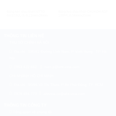
XEM NHANH
XEM NHANH
Băng keo chịu nhiệt NITTO
Băng keo chịu nhiệt CHUKOH AGF-
Băn
No.973UL-S, 0.13mmx38mm
100FR, 0.08mmx25mm
100
THÔNG TIN LIÊN HỆ
TRỤ SỞ CHÍNH HÀ NỘI
Địa chỉ : 595/41 Đường Lĩnh Nam, P. Vĩnh Hưng , TP. Hà
Nội
0963 422 662
nien.p@aht-vina.com
CHI NHÁNH HỒ CHÍ MINH
Địa chỉ : 50/66 Võ Thị Thừa, P. An Phú Đông, TP. HCM
0976 494 773
ahtvina.co@aht-vina.com
THÔNG TIN CÔNG TY
Tổng quan về chúng tôi