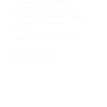
thấm, chống ăn mòn, chịu nhiệt độ cao.
Sử dụng trong các lĩnh vực bao bì (bao gồm cả
nhiệt, hút chân không đóng gói miệng túi bao bì),
ép nhiệt con dấu, điện, điện tử.
Đóng gói
0.13mmx13mmx10M/cuộn, 1 cuộn/hộp
SẢN PHẨM TƯƠNG TỰ