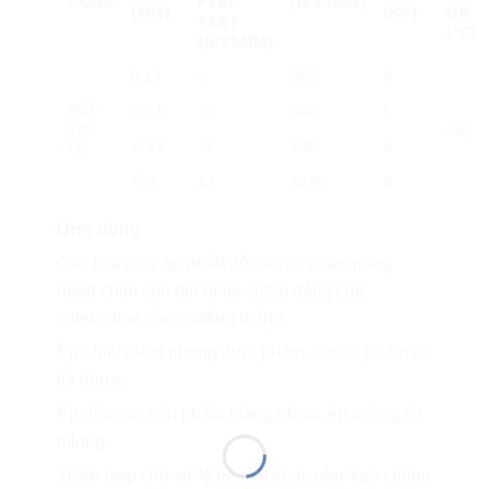
CODE
PEEL
(N/25MM)
(MM)
(KV)
ĐA
TEST
(°C)
(N/25MM)
0.13
9
360
6
AGF-
0.15
13
540
5
100
260
0.18
11
540
6
FR
0.3
14
1220
6
Ứng dụng
Các loại máy ép nhiệt độ cao có chức năng
nhấn chìm con lăn nhiệt , hoạt động của
calefaction sàn, doffing màng.
Ép nhiệt niêm phong thực phẩm , dược phẩm và
túi nhựa.
Ép dán các sản phẩm màng nhựa ,ép miệng túi
nilong.
Thích hợp cho xử lý bề mặt khác như keo chống