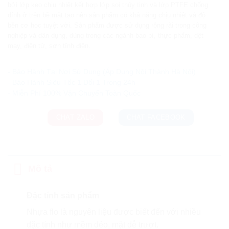
bởi lớp keo chịu nhiệt kết hợp lớp sọi thủy tinh và lớp PTFE chống
dính ở trên bề mặt tạo nên sản phẩm có khả năng chịu nhiệt và độ
bền cơ học tuyệt vời. Sản phẩm được sử dụng rộng rãi trong công
nghiệp và dân dụng, dùng trong các ngành bao bì, thực phẩm, dệt
may, điện tử, sơn tĩnh điện.
Ưu đãi và quà tặng khuyến mãi:
- Bảo Hành Tại Nơi Sử Dụng (Áp Dụng Nội Thành Hà Nội)
- Bảo Hành Siêu Tốc 1 Đổi 1 Trong 24h
CHAT ZALO
CHAT FACEBOOK
Mô tả
Đặc tính sản phẩm
Nhựa flo là nguyên liệu được biết đến với nhiều
đặc tính như mềm dẻo, mặt dễ trượt.