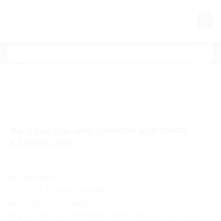
Chuyển
đến
MENU
nội
dung
Trang chủ
/
Băng keo công nghiệp
/
Băng keo chịu
nhiệt Teflon (PTFE)
Băng keo chịu nhiệt CHUKOH AGF-100FR,
0.13mmx13mm
MÃ
:
AGF-100FR
QUY CÁCH
:
0.13mmx13mmx10M
NHÀ SẢN XUẤT
:
CHUKOH
Băng keo chịu nhiệt CHUKOH AGF-100FR là băng keo được cấu tạp