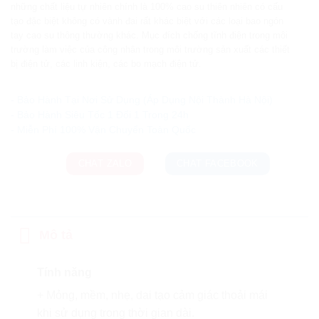
những chất liệu tự nhiên chính là 100% cao su thiên nhiên có cấu
tạo đặc biệt không có vành đai rất khác biệt với các loại bao ngón
tay cao su thông thường khác. Mục đích chống tĩnh điện trong môi
trường làm việc của công nhân trong môi trường sản xuất các thiết
bị điện tử, các linh kiện, các bo mạch điện tử.
Ưu đãi và quà tặng khuyến mãi:
- Bảo Hành Tại Nơi Sử Dụng (Áp Dụng Nội Thành Hà Nội)
- Bảo Hành Siêu Tốc 1 Đổi 1 Trong 24h
CHAT ZALO
CHAT FACEBOOK
Mô tả
Tính năng
+ Mỏng, mềm, nhẹ, dai tạo cảm giác thoải mái
khi sử dụng trong thời gian dài.