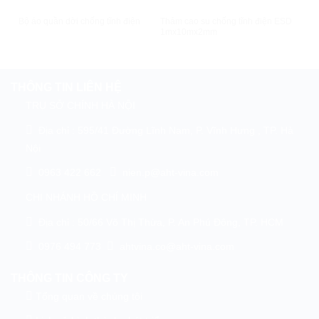
XEM NHANH
XEM NHANH
Thảm cao su chống tĩnh điện ESD
Bộ áo quần dời chống tĩnh điện
Áo l
1mx10mx2mm
THÔNG TIN LIÊN HỆ
TRỤ SỞ CHÍNH HÀ NỘI
Địa chỉ : 595/41 Đường Lĩnh Nam, P. Vĩnh Hưng , TP. Hà
Nội
0963 422 662
nien.p@aht-vina.com
CHI NHÁNH HỒ CHÍ MINH
Địa chỉ : 50/66 Võ Thị Thừa, P. An Phú Đông, TP. HCM
0976 494 773
ahtvina.co@aht-vina.com
THÔNG TIN CÔNG TY
Tổng quan về chúng tôi