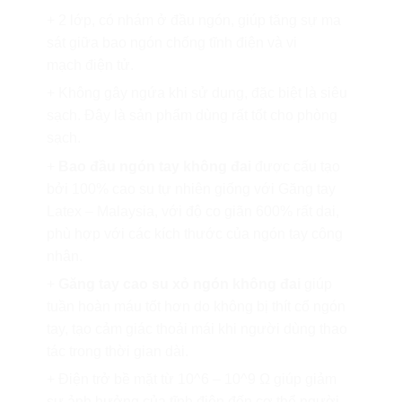
+ 2 lớp, có nhám ở đầu ngón, giúp tăng sự ma
sát giữa bao ngón chống tĩnh điện và vi
mạch điện tử.
+ Không gây ngứa khi sử dụng, đặc biệt là siêu
sạch. Đây là sản phẩm dùng rất tốt cho phòng
sạch.
+
Bao đầu ngón tay không đai
được cấu tạo
bởi 100% cao su tự nhiên giống với Găng tay
Latex – Malaysia, với độ co giãn 600% rất dai,
phù hợp với các kích thước của ngón tay công
nhân.
+
Găng tay cao su xỏ ngón không đai
giúp
tuần hoàn máu tốt hơn do không bị thít cổ ngón
tay, tạo cảm giác thoải mái khi người dùng thao
tác trong thời gian dài.
+ Điện trở bề mặt từ 10^6 – 10^9 Ω giúp giảm
sự ảnh hưởng của tĩnh điện đến cơ thể người.