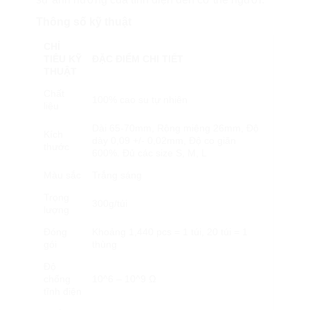
Thông số kỹ thuật
CHỈ
TIÊU KỸ
ĐẶC ĐIỂM CHI TIẾT
THUẬT
Chất
100% cao su tự nhiên
liệu
Dài 65-70mm, Rộng miệng 26mm, Độ
Kích
dày 0,09 +/- 0,02mm, Độ co giãn
thước
600%. Đủ các size S, M, L
Màu sắc
Trắng sáng
Trọng
300g/túi
lượng
Đóng
Khoảng 1,440 pcs = 1 túi, 20 túi = 1
gói
thùng
Độ
chống
10^6 – 10^9 Ω
tĩnh điện