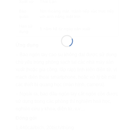
Xuất xứ
Thái Lan
Bảo
Nơi thoáng mát, tránh tiếp xúc trực tiếp
quản
với ánh nắng mặt trời
Hạn sử
5 năm kể từ ngày sản xuất
dụng
Ứng dụng
– Bao ngón tay cao su không đai được sử dụng
chủ yếu trong phòng sạch tại các nhà máy sản
xuất (hoặc gia công, lắp ráp) linh kiện điện tử, vi
mạch điện thoại smartphone, hoặc xử lý bề mặt
các thiết bị quang học (màn hình, camera).
– Ngoài ra, bao đầu ngón tay cắt ngón còn được
sử dụng trong các phòng thí nghiệm hoá học,
nghiên cứu y khoa, điện từ, v.v…
Đóng gói
1,440cái/bịch, 20bịch/thùng