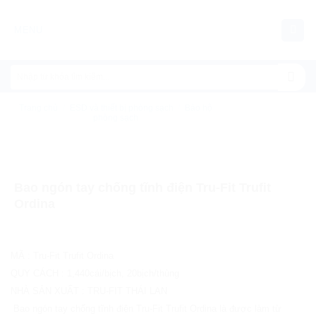
Chuyển
đến
MENU
nội
dung
Trang chủ
/
ESD và thiết bị phòng sạch
/
Bảo hộ
phòng sạch
Bao ngón tay chống tĩnh điện Tru-Fit Trufit
Ordina
MÃ
:
Tru-Fit Trufit Ordina
QUY CÁCH
:
1,440cái/bịch, 20bịch/thùng
NHÀ SẢN XUẤT
:
TRU-FIT THÁI LAN
Bao ngón tay chống tĩnh điện Tru-Fit Trufit Ordina là được làm từ