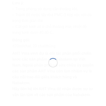
Lưu ý:
– Trong phòng sử dụng cần thoáng khí.
– Tránh để nước tẩy rửa PMC-3 tiếp xúc với da
trong thời gian dài
– Cất giữ bình xịt ở chỗ thoáng mát, nhiệt độ
trung bình dưới 40 độ C.
Đóng gói:
420ml/chai, 20 chai/thùng
AHT Vina vinh dự là đối tác phân phối chiến
lược các sản phẩm của Nabakem tại Việt
Nam. Ngoài phân phối và sửa chữa ủy quyền
các sản phẩm AHT Vina còn làm nhiệm vụ là
cầu nối trao đổi giữa khách hàng và
Nabakem.
Hãy liên hệ tới AHT Vina để nhận được sự tư
vấn tân tâm về các sản phẩm của Nabakem.