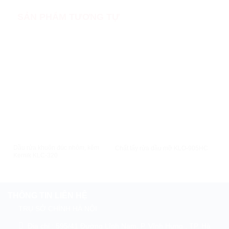
SẢN PHẨM TƯƠNG TỰ
XEM NHANH
XEM NHANH
Dầu rửa khuôn đúc nhôm, kẽm
Chất tẩy rửa dầu mỡ KLO-905HC
Dầu
Kernik KLC-320
THÔNG TIN LIÊN HỆ
TRỤ SỞ CHÍNH HÀ NỘI
Địa chỉ : 595/41 Đường Lĩnh Nam, P. Vĩnh Hưng , TP. Hà