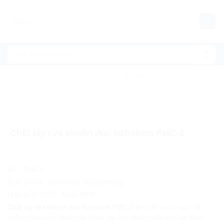
Chuyển
đến
MENU
nội
dung
Trang chủ
/
Tẩy rửa, mực in, dung môi
/
Dầu tẩy rửa
khuôn
Chất tẩy rửa khuôn đúc Nabakem PMC-3
MÃ
:
PMC-3
QUY CÁCH
:
420ml/chai, 20 chai/thùng
NHÀ SẢN XUẤT
:
NABAKEM
Chất tẩy rửa khuôn đúc Nabakem PMC-3
dùng để rửa khuôn, vệ
sinh và làm sạch khuôn ép nhựa, các loại khuôn mẫu kim loại khác.