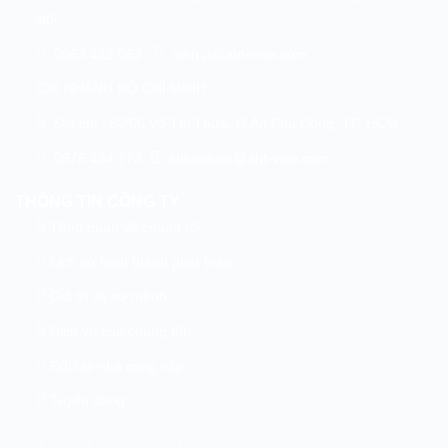
Nội
0963 422 662
nien.p@aht-vina.com
CHI NHÁNH HỒ CHÍ MINH
Địa chỉ : 50/66 Võ Thị Thừa, P. An Phú Đông, TP. HCM
0976 494 773
ahtvina.co@aht-vina.com
THÔNG TIN CÔNG TY
Tổng quan về chúng tôi
Lịch sử hình thành phát triển
Giá trị và sứ mệnh
Dịch vụ của chúng tôi
Đối tác nhà cung cấp
Tuyển dụng