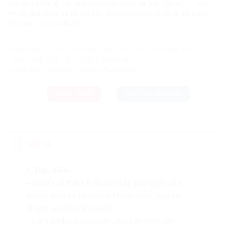
Sau khi xịt lên bề mặt khuôn, các cặn muội, bụi bẩn, dầu mỡ…. bám
trên bề mặt sẽ tan ra và bay hơi, làm khuôn sạch sẽ, tăng khả năng
chịu mài mòn của khuôn.
Ưu đãi và quà tặng khuyến mãi:
- Bảo Hành Tại Nơi Sử Dụng (Áp Dụng Nội Thành Hà Nội)
- Bảo Hành Siêu Tốc 1 Đổi 1 Trong 24h
CHAT ZALO
CHAT FACEBOOK
Mô tả
1. Đặc điểm
– Ngấm và thẩm thấu vào các góc cạnh của
khuôn mẫu và làm sạch khuôn mẫu, bay hơi
nhanh sau khi làm sạch.
– Làm sạch các cáu cặn, bụi bẩn dính vào