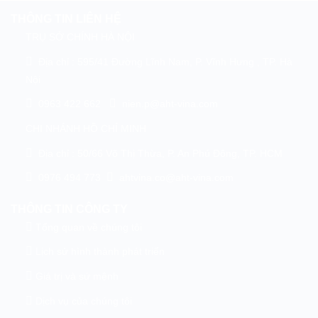
THÔNG TIN LIÊN HỆ
TRỤ SỞ CHÍNH HÀ NỘI
Địa chỉ : 595/41 Đường Lĩnh Nam, P. Vĩnh Hưng , TP. Hà
Nội
0963 422 662
nien.p@aht-vina.com
CHI NHÁNH HỒ CHÍ MINH
Địa chỉ : 50/66 Võ Thị Thừa, P. An Phú Đông, TP. HCM
0976 494 773
ahtvina.co@aht-vina.com
THÔNG TIN CÔNG TY
Tổng quan về chúng tôi
Lịch sử hình thành phát triển
Giá trị và sứ mệnh
Dịch vụ của chúng tôi