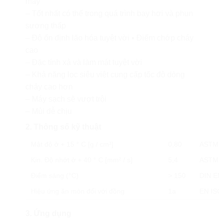
máy
– Tốt nhất có thể trong quá trình bay hơi và phun
sương thấp
– Độ ổn định lão hóa tuyệt vời ▪ Điểm chớp cháy
cao
– Đặc tính xả và làm mát tuyệt vời
– Khả năng lọc siêu việt cung cấp tốc độ dòng
chảy cao hơn
– Máy sạch sẽ vượt trội
– Mùi dễ chịu
2. Thông số kỹ thuật
Mật độ ở + 15 ° C [g / cm³]
0,80
ASTM
Kin. Độ nhớt ở + 40 ° C [mm² / s]
5,4
ASTM
Điểm sáng (°C)
> 150
DIN E
Hiệu ứng ăn mòn đối với đồng
1a
EN IS
3. Ứng dụng