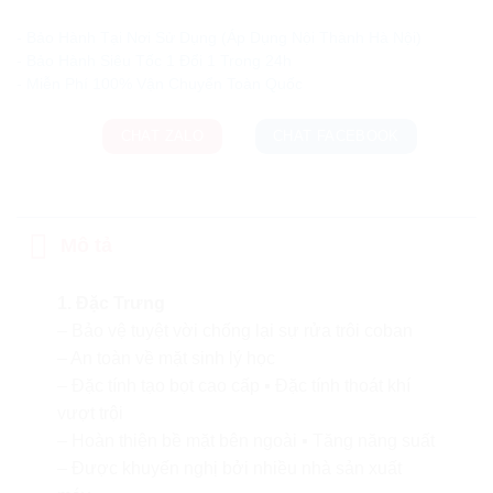
Ưu đãi và quà tặng khuyến mãi:
- Bảo Hành Tại Nơi Sử Dụng (Áp Dụng Nội Thành Hà Nội)
- Bảo Hành Siêu Tốc 1 Đổi 1 Trong 24h
CHAT ZALO
CHAT FACEBOOK
Mô tả
1. Đặc Trưng
– Bảo vệ tuyệt vời chống lại sự rửa trôi coban
– An toàn về mặt sinh lý học
– Đặc tính tạo bọt cao cấp ▪ Đặc tính thoát khí
vượt trội
– Hoàn thiện bề mặt bên ngoài ▪ Tăng năng suất
– Được khuyến nghị bởi nhiều nhà sản xuất