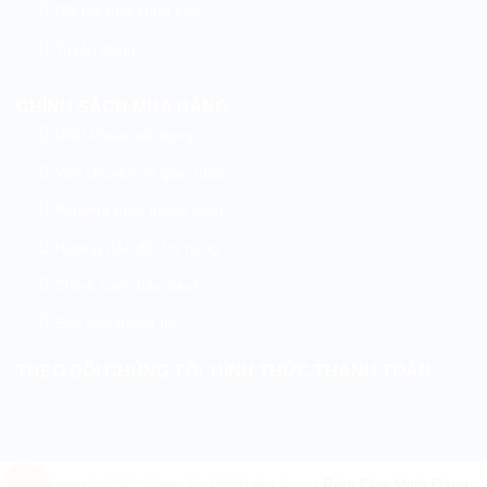
Đối tác nhà cung cấp
Tuyển dụng
CHÍNH SÁCH MUA HÀNG
Điều khoản sử dụng
Vận chuyển và giao nhận
Phương thức thanh toán
Hướng dẫn đổi trả hàng
Chính sách bảo hành
Bảo mật thông tin
THEO DÕI CHÚNG TÔI
HÌNH THỨC THANH TOÁN
Copyright © 2022 Công Ty TNHH Aht Vina |
Rèm Cửa Minh Đăng