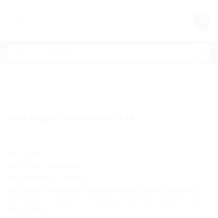
Chuyển
đến
MENU
nội
dung
Trang chủ
/
Dầu bôi trơn bảo dưỡng
/
Dầu gia công
cắt gọt
Dầu cắt gọt SintoGrind IG 540
MÃ
:
IG 540
QUY CÁCH
:
200kg/phuy
NHÀ SẢN XUẤT
:
OELHELD
Dầu cắt gọt SintoGrind IG 540 là flagship mới của dòng SintoGrind
thiết lập các tiêu chuẩn mới về năng suất, hoàn thiện bề mặt và mài
bánh xe mòn