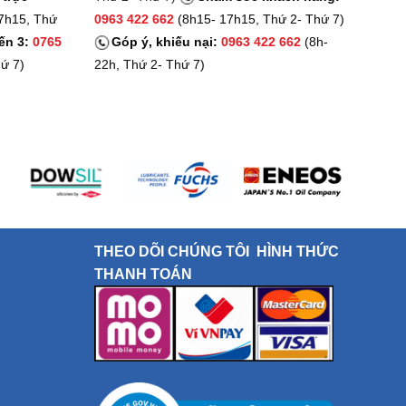
7h15, Thứ
0963 422 662
(8h15- 17h15, Thứ 2- Thứ 7)
ến 3:
0765
Góp ý, khiếu nại:
0963 422 662
(8h-
ứ 7)
22h, Thứ 2- Thứ 7)
THEO DÕI CHÚNG TÔI
HÌNH THỨC
THANH TOÁN