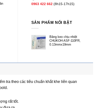
hân
0963 422 662
(8h15-17h15)
SẢN PHẨM NỔI BẬT
Băng keo chịu nhiệt
CHUKOH ASF-110FR,
0.13mmx19mm
m tra theo các tiêu chuẩn khắt khe liên quan
bold.
g rất tốt.​
y đưa ra.