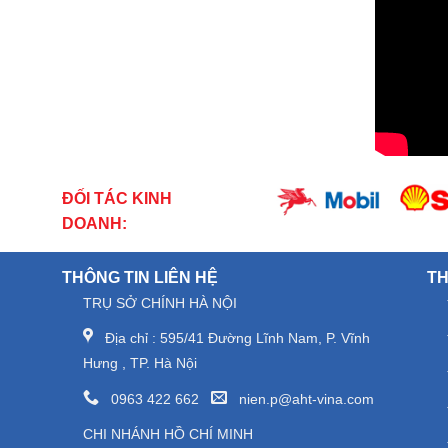
ĐỐI TÁC KINH
DOANH:
THÔNG TIN LIÊN HỆ
TH
TRỤ SỞ CHÍNH HÀ NỘI
Địa chỉ : 595/41 Đường Lĩnh Nam, P. Vĩnh
Hưng , TP. Hà Nội
0963 422 662
nien.p@aht-vina.com
CHI NHÁNH HỒ CHÍ MINH