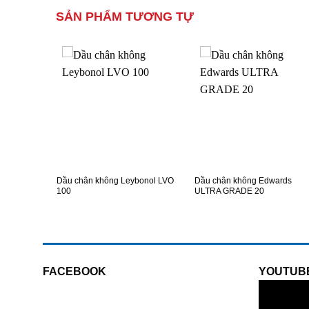
SẢN PHẨM TƯƠNG TỰ
H
XEM NHANH
XEM NHANH
VAC MR-
Dầu chân không Leybonol LVO
Dầu chân không Edwards
100
ULTRA GRADE 20
FACEBOOK
YOUTUB