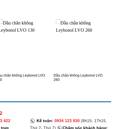
XEM NHANH
XEM NHANH
u chân không Leybonol LVO
Dầu chân không Leybonol LVO
0
260
2
3 422
Kế toán:
0934 123 830
(8h15- 17h15,
 trực
Thứ 2- Thứ 7)
Chăm sóc khách hàng: