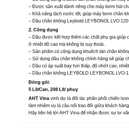
– Được sản xuất dành riêng cho máy bơm hút chân
– Khả năng tách nước tốt, giúp máy bơm chân khô
– Dầu chân không Leybold LEYBONOL LVO 120 được
2. Công dụng
– Dầu được kết hợp thêm các chất phụ gia giúp 
ở nhiệt độ cao mà không bị suy thoái.
– Sản phẩm có công dụng khuếch tán chân không
– Sử dụng dầu chân không chính hãng sẽ giúp c
– Dầu có áp suất bay hơi thấp, độ nhớt cao, nhiệt 
– Dầu chân không LEYBOLD LEYBONOL LVO-150 đượ
Đóng gói:
5 Lít/Can, 208 Lít/ phuy
AHT Vina
vinh dự là đối tác phân phối chiến l
làm nhiệm vụ là cầu nối trao đổi giữa khách hàng
Hãy liên hệ tới AHT Vina để nhận được sự tư vấ