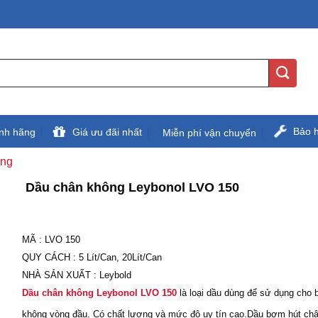
Bảo 
nh hãng
Giá ưu đãi nhất
Miễn phí vận chuyển
ông
Dầu chân không Leybonol LVO 150
MÃ
:
LVO 150
QUY CÁCH
:
5 Lít/Can, 20Lít/Can
NHÀ SẢN XUẤT
:
Leybold
Dầu chân không Leybonol LVO 150
là loại dầu dùng để sử dụng cho
không vòng đầu. Có chất lượng và mức độ uy tín cao.Dầu bơm hút ch