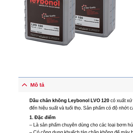
Mô tả
Dầu chân không Leybonol LVO 120
có xuất xứ
đến hiệu suất và tuổi thọ. Sản phẩm có độ nhớt 
1. Đặc điểm
– Là sản phẩm chuyên dùng cho các loại bơm hút 
– Có công dụng khuếch tán chân không để máy b