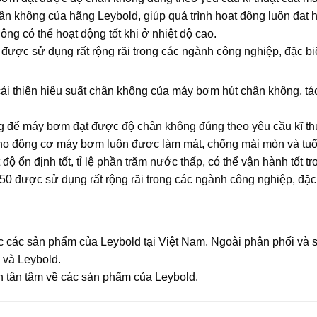
 không của hãng Leybold, giúp quá trình hoạt động luôn đạt h
ng có thể hoạt động tốt khi ở nhiệt độ cao.
 sử dụng rất rộng rãi trong các ngành công nghiệp, đặc biệt 
cải thiện hiệu suất chân không của máy bơm hút chân không, t
 để máy bơm đạt được độ chân không đúng theo yêu cầu kĩ thu
ho động cơ máy bơm luôn được làm mát, chống mài mòn và tuổi
độ ổn định tốt, tỉ lệ phần trăm nước thấp, có thể vận hành tốt t
c sử dụng rất rộng rãi trong các ngành công nghiệp, đặc biệ
ược các sản phẩm của Leybold tại Việt Nam. Ngoài phân phối v
 và Leybold.
n tân tâm về các sản phẩm của Leybold.