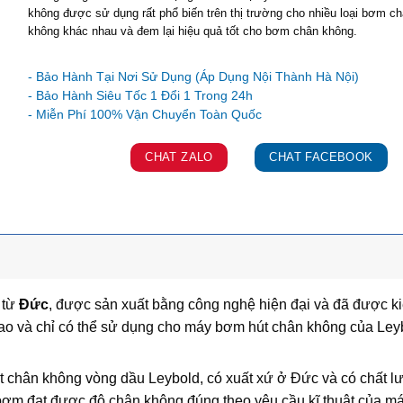
không được sử dụng rất phổ biến trên thị trường cho nhiều loại bơm c
không khác nhau và đem lại hiệu quả tốt cho bơm chân không.
Ưu đãi và quà tặng khuyến mãi:
- Bảo Hành Tại Nơi Sử Dụng (Áp Dụng Nội Thành Hà Nội)
- Bảo Hành Siêu Tốc 1 Đổi 1 Trong 24h
CHAT ZALO
CHAT FACEBOOK
 từ
Đức
, được sản xuất bằng công nghệ hiện đại và đã được kiể
cao và chỉ có thể sử dụng cho máy bơm hút chân không của Ley
chân không vòng dầu Leybold, có xuất xứ ở Đức và có chất lượn
ơm đạt được độ chân không đúng theo yêu cầu kĩ thuật của má