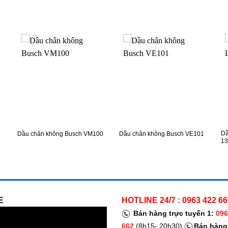
XEM NHANH
XEM NHANH
Dầ
Dầu chân không Busch VM100
Dầu chân không Busch VE101
13
E
HOTLINE 24/7 : 0963 422 66
Bán hàng trực tuyến 1:
096
662
(8h15- 20h30)
Bán hàng