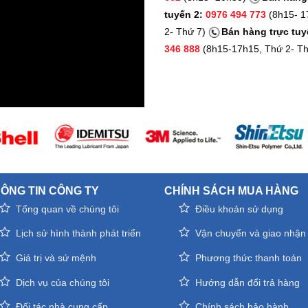
tuyến 2:
0976 494 773
(8h15- 1
2- Thứ 7)
Bán hàng trực tuy
346 888
(8h15-17h15, Thứ 2- Th
ÔNG TIN CÔNG TY
CHÍNH SÁCH MUA HÀNG
Tổng quan về chúng tôi
Điều khoản sử dụng
Lịch sử hình thành phát triển
Vận chuyển và giao nhận
Giá trị và sứ mệnh
Phương thức thanh toán
Dịch vụ của chúng tôi
Hướng dẫn đổi trả hàng
Đối tác nhà cung cấp
Chính sách bảo hành