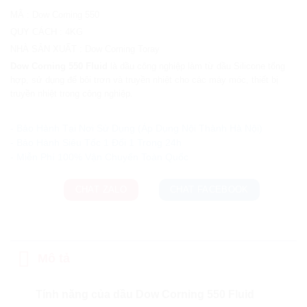
MÃ
:
Dow Corning 550
QUY CÁCH
:
4KG
NHÀ SẢN XUẤT
:
Dow Corning Toray
Dow Corning 550 Fluid
là dầu công nghiệp làm từ dầu Silicone tổng
hợp, sử dụng để bôi trơn và truyền nhiệt cho các máy móc, thiết bị
truyền nhiệt trong công nghiệp.
Ưu đãi và quà tặng khuyến mãi:
- Bảo Hành Tại Nơi Sử Dụng (Áp Dụng Nội Thành Hà Nội)
- Bảo Hành Siêu Tốc 1 Đổi 1 Trong 24h
CHAT ZALO
CHAT FACEBOOK
Mô tả
Tính năng của dầu Dow Corning 550 Fluid