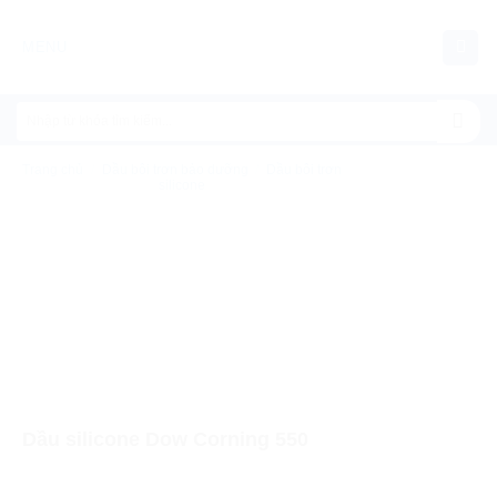
Chuyển
đến
MENU
nội
dung
Trang chủ
/
Dầu bôi trơn bảo dưỡng
/
Dầu bôi trơn
silicone
Dầu silicone Dow Corning 550