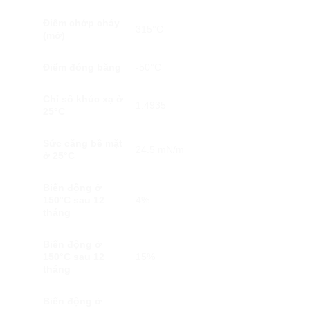
Điểm chớp cháy
315°C
(mở)
Điểm đóng băng
-50°C
Chỉ số khúc xạ ở
1.4935
25°C
Sức căng bề mặt
24.5 mN/m
ở 25°C
Biến động ở
150°C sau 12
4%
tháng
Biến động ở
150°C sau 12
15%
tháng
Biến động ở