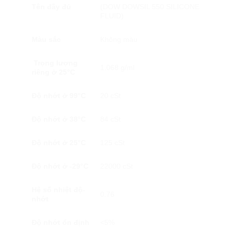
Tên đầy đủ
(DOW DOWSIL 550 SILICONE
FLUID)
Màu sắc
Không màu
Trọng lượng
1.068 g/ml
riêng ở 25°C
Độ nhớt ở 99°C
20 cSt
Độ nhớt ở 38°C
84 cSt
Độ nhớt ở 25°C
125 cSt
Độ nhớt ở -29°C
22000 cSt
Hệ số nhiệt độ-
0.76
nhớt
Độ nhớt ổn định
<5%