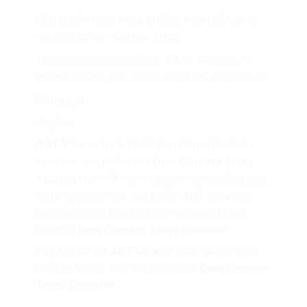
Dầu truyền nhiệt trong tụ điện, máy biến áp và
các thiết bị điện tử khác nhau.
Thích hợp với nhiệt độ từ -40 ° C đến 315 ° C
trong hệ thống điều nhiệt, cần được giữ sạch sẽ.
Đóng gói
4kg/can
AHT Vina
vinh dự là đối tác phân phối chiến
lược các sản phẩm của
Dow Corning Toray
Xiameter
tại Việt Nam. Ngoài phân phối và sửa
chữa ủy quyền các sản phẩm
AHT Vina
còn
làm nhiệm vụ là cầu nối trao đổi giữa khách
hàng và
Dow Corning Toray Xiameter
.
Hãy liên hệ tới
AHT Vina
để nhận được sự tư
vấn tân tâm về các sản phẩm của
Dow Corning
Toray Xiameter
.