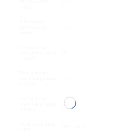
150°C sau 12
1.2%
tháng
Biến động ở
150°C sau 12
5.5%
tháng
Thời gian gel
nhiệt hàng tháng
14
ở 200°C
Thời gian gel
nhiệt hàng tháng
1200
ở 250°C
Thời gian gel
nhiệt hàng tháng
200
ở 260°C
Nhiệt dung riêng
1418 kJ/kg.K
ở 0°C