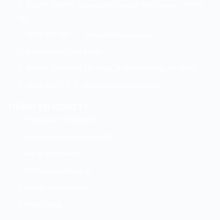
Địa chỉ : 595/41 Đường Lĩnh Nam, P. Vĩnh Hưng , TP. Hà
Nội
0963 422 662
nien.p@aht-vina.com
CHI NHÁNH HỒ CHÍ MINH
Địa chỉ : 50/66 Võ Thị Thừa, P. An Phú Đông, TP. HCM
0976 494 773
ahtvina.co@aht-vina.com
THÔNG TIN CÔNG TY
Tổng quan về chúng tôi
Lịch sử hình thành phát triển
Giá trị và sứ mệnh
Dịch vụ của chúng tôi
Đối tác nhà cung cấp
Tuyển dụng