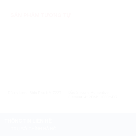
SẢN PHẨM TƯƠNG TỰ
XEM NHANH
XEM NHANH
Dầu Silicone Momentive
Dầu silicone Shin Etsu KM-722T
Dầu 
Element14* PDMS 1000/SDR
THÔNG TIN LIÊN HỆ
TRỤ SỞ CHÍNH HÀ NỘI