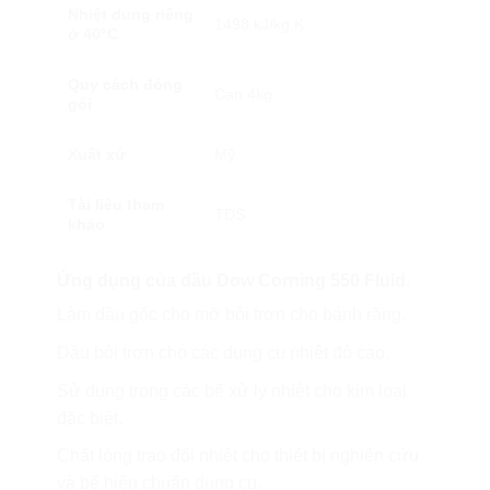
Nhiệt dung riêng
1498 kJ/kg.K
ở 40°C
Quy cách đóng
Can 4kg
gói
Xuất xứ
Mỹ
Tài liệu tham
TDS
khảo
Ứng dụng của dầu Dow Corning 550 Fluid.
Làm dầu gốc cho mỡ bôi trơn cho bánh răng.
Dầu bôi trơn cho các dụng cụ nhiệt độ cao.
Sử dụng trong các bể xử lý nhiệt cho kim loại
đặc biệt.
Chất lỏng trao đổi nhiệt cho thiết bị nghiên cứu
và bể hiệu chuẩn dụng cụ.