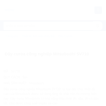
Chuyển
đến
MENU
nội
dung
Trang chủ
/
Thiết bị, linh kiện thay thế
/
Dây Coroa
Dây curoa công nghiệp Mitsubsohi 5V710
MÃ
:
5V710
QUY CÁCH
:
Sợi
NHÀ SẢN XUẤT
:
Mitsuboshi
Dây curoa công nghiệp Mitsubsohi 5V710 là loại dây chịu nhiệt độ
cao của Mitsuboshi được sử dụng rộng rãi nhất trên thị trường hiện
nay. Dây curoa Mitsuboshi có khả năng chịu nhiệt độ, dầu, độ co dãn
tốt, chịu được công suất truyền tải cao.