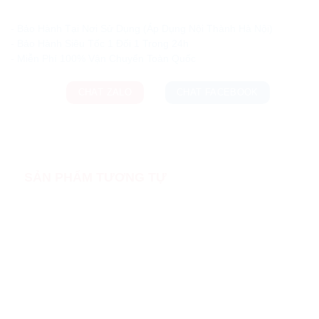
Ưu đãi và quà tặng khuyến mãi:
- Bảo Hành Tại Nơi Sử Dụng (Áp Dụng Nội Thành Hà Nội)
- Bảo Hành Siêu Tốc 1 Đổi 1 Trong 24h
CHAT ZALO
CHAT FACEBOOK
SẢN PHẨM TƯƠNG TỰ