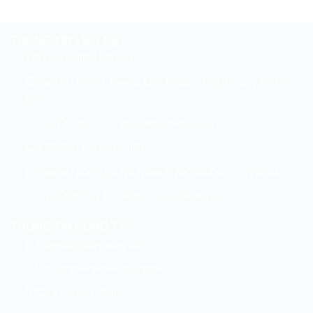
THÔNG TIN LIÊN HỆ
TRỤ SỞ CHÍNH HÀ NỘI
Địa chỉ : 595/41 Đường Lĩnh Nam, P. Vĩnh Hưng , TP. Hà
Nội
0963 422 662
nien.p@aht-vina.com
CHI NHÁNH HỒ CHÍ MINH
Địa chỉ : 50/66 Võ Thị Thừa, P. An Phú Đông, TP. HCM
0976 494 773
ahtvina.co@aht-vina.com
THÔNG TIN CÔNG TY
Tổng quan về chúng tôi
Lịch sử hình thành phát triển
Giá trị và sứ mệnh