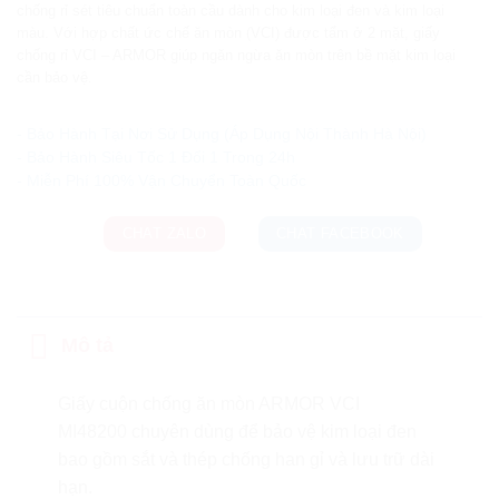
chống rỉ sét tiêu chuẩn toàn cầu dành cho kim loại đen và kim loại
màu. Với hợp chất ức chế ăn mòn (VCI) được tẩm ở 2 mặt, giấy
chống rỉ VCI – ARMOR giúp ngăn ngừa ăn mòn trên bề mặt kim loại
cần bảo vệ.
Ưu đãi và quà tặng khuyến mãi:
- Bảo Hành Tại Nơi Sử Dụng (Áp Dụng Nội Thành Hà Nội)
- Bảo Hành Siêu Tốc 1 Đổi 1 Trong 24h
CHAT ZALO
CHAT FACEBOOK
Mô tả
Giấy cuộn chống ăn mòn ARMOR VCI
MI48200 chuyên dùng để bảo vệ kim loại đen
bao gồm sắt và thép chống han gỉ và lưu trữ dài
hạn.