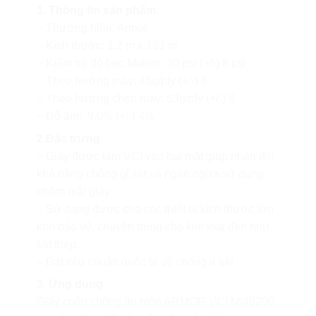
1. Thông tin sản phẩm:
– Thương hiệu: Armor
– Kích thước: 1.2 m x 183 m
– Kiểm tra độ bục Mullen: 30 psi (+/-) 8 psi
– Theo hướng máy: 45g/ply (+/-) 8
– Theo hướng chéo máy: 53g/ply (+/-) 8
– Độ ẩm: 9.0% (+/-) 4%
2.Đặc trưng
– Giấy được tẩm VCI vào hai mặt giúp nhân đôi
khả năng chóng gỉ sét và ngăn ngừa sử dụng
nhầm mặt giấy.
– Sử dụng được cho các thiết bị kích thước lớn
khó bảo vệ, chuyên dùng cho kim loại đen như
sắt thép.
– Đạt tiêu chuẩn quốc tế về chống rỉ sét
3. Ứng dụng
Giấy cuộn chống ăn mòn ARMOR VCI MI48200