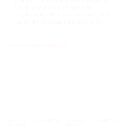
phẩm AHT Vina còn làm nhiệm vụ là cầu nối
trao đổi giữa khách hàng và ARMOR.
Hãy liên hệ tới AHT Vina để nhận được sự tư
vấn tân tâm về các sản phẩm của ARMOR.
SẢN PHẨM TƯƠNG TỰ
XEM NHANH
XEM NHANH
Giấy chống gỉ VCI Zerust ICT420
Giấy cuộn chống gỉ ARMOR VCI
Giấy
VCI Creped
A30G Global
ICT