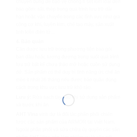
chuyên dùng để bảo vệ chống rỉ sét kim loại đen
bao gồm: sắt, thép trong quá trình lưu trữ dài
hạn hoặc vận chuyển trong các lĩnh vực như gia
công cơ khí, luyện kim, chế tạo máy, sản xuất
linh kiện điện tử…
4. Bảo quản
Cần được lưu trữ trong phương tiện bao gói
ban đầu hoặc tương đương trong suốt quá trình
lưu trữ bất kể chưa tháo mở hoặc cuộn sử dụng
dở. Sản phẩm có thể duy trì tính năng ức chế ăn
mòn ít nhất 36 tháng nếu được bảo quản đúng
cách trong khu vực lưu trữ khô ráo.
Lưu ý:
Rửa sạch tay sau khi sử dụng sản phẩm
và trước khi ăn
AHT Vina
vinh dự là đối tác phân phối chiến
lược các sản phẩm của ARMOR tại Việt Nam.
Ngoài phân phối và sửa chữa ủy quyền các sản