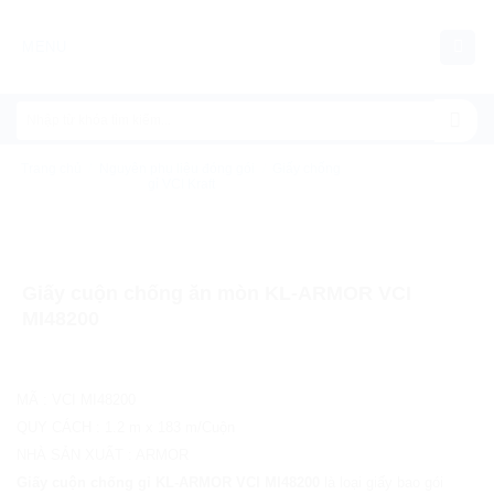
Chuyển
đến
MENU
nội
dung
Trang chủ
/
Nguyên phụ liệu đóng gói
/
Giấy chống
gỉ VCI Kraft
Giấy cuộn chống ăn mòn KL-ARMOR VCI
MI48200
MÃ
:
VCI MI48200
QUY CÁCH
:
1.2 m x 183 m/Cuộn
NHÀ SẢN XUẤT
:
ARMOR
Giấy cuộn chống gỉ KL-ARMOR VCI MI48200
là loại giấy bao gói