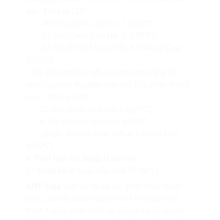
dán. Tổng là 115)
– 46-55s (Zahn Cup No. 2 @25℃)
– 14-20s (Zahn Cup No. 3 @25℃)
– 42-50s (Ford 4 Cup, DIN 4, Frikmar Cup
@25℃)
– Độ dẻo khuyến nghị sau khi pha loãng để
phun (Xylene 40 phần trộn với 100 phần of keo
dán. Tổng là 140)
– 20-30s (Zahn Cup No. 2 @25℃)
– 8-13s (Zahn Cup No. 3 @25℃)
– 18-26s (Ford 4 Cup, DIN 4, Frikmar Cup
@25℃)
5. Thời hạn sử dụng / Lưu trữ
12 tháng kể từ ngày sản xuất (0~28℃)
AHT Vina
vinh dự là đối tác phân phối chiến
lược các sản phẩm của U-One R2M tại Việt
Nam. Ngoài phân phối và sửa chữa ủy quyền