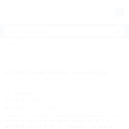
Chuyển
đến
MENU
nội
dung
Trang chủ
/
Chất kết dính, keo dán
/
Keo dán cao su
Keo Dán Cao Su với Kim Loại VULCAN 81
MÃ
:
VULCAN 81
QUY CÁCH
:
10kg/Can
NHÀ SẢN XUẤT
:
U-One R2M
Keo Dán Nhiệt Cao Su với Kim Loại VULCAN 81 là keo dán 1 thành
phần có hiệu suất cao. Nó rất thích hợp cho việc dán NR, SBR,
NBR, HNBR, CR, AEM, ECO, IIR với kim loại và nhựa. Ngoài ra,