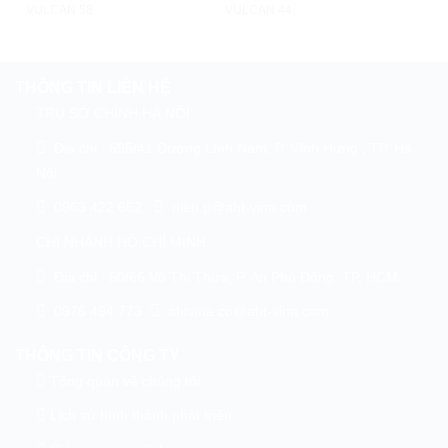
VULCAN 58
VULCAN 44
THÔNG TIN LIÊN HỆ
TRỤ SỞ CHÍNH HÀ NỘI
Địa chỉ : 595/41 Đường Lĩnh Nam, P. Vĩnh Hưng , TP. Hà
Nội
0963 422 662
nien.p@aht-vina.com
CHI NHÁNH HỒ CHÍ MINH
Địa chỉ : 50/66 Võ Thị Thừa, P. An Phú Đông, TP. HCM
0976 494 773
ahtvina.co@aht-vina.com
THÔNG TIN CÔNG TY
Tổng quan về chúng tôi
Lịch sử hình thành phát triển