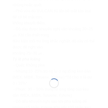
nhúng hoặc quét.
– Phủ vừa đủ VULCAN 81 lên bề mặt kim loại
để có bề mặt mịn,
không khuyết điểm.
– Độ dày được khuyến nghị vào khoảng 20~25
㎛. Khi cần thiết trong
điều kiện môi trư ờng khắc nghiệt, độ dày có thể
được đề nghị vào
khoảng 25~30 ㎛ .
Tỷ lệ pha loãng
– Quét: Không pha
– Nhúng:10 -20% trọ ng lư ợ ng tổ ng keo dán
(MEK, MIBK, Toluene, Xylene) *Tố t hơ n là dư
ớ i 15%*
– Phun: 30 – 50% trọng lư ợng tổng của keo
dán (MEK, MIBK, Toluene, Xylene)
– Độ dẻo khuyến nghị sau khi pha loãng để
nhúng (15 phần Xylene trộn với 100 phần keo