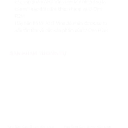
các sản phẩm AHT Vina còn làm nhiệm vụ là
cầu nối trao đổi giữa khách hàng và U-One
R2M.
Hãy liên hệ tới AHT Vina để nhận được sự tư
vấn tân tâm về các sản phẩm của U-One R2M.
SẢN PHẨM TƯƠNG TỰ
XEM NHANH
XEM NHANH
Keo Dán Cao Su với Kim Loại
Keo Dán Cao Su với Kim Loại
Mom