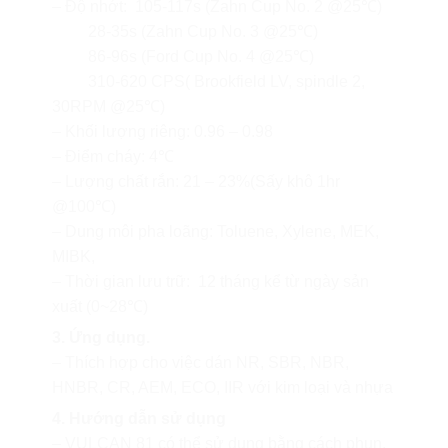
– Độ nhớt: 105-117s (Zahn Cup No. 2 @25℃)
28-35s (Zahn Cup No. 3 @25℃)
86-96s (Ford Cup No. 4 @25℃)
310-620 CPS( Brookfield LV, spindle 2,
30RPM @25℃)
– Khối lượng riêng: 0.96 – 0.98
– Điểm cháy: 4℃
– Lượng chất rắn: 21 – 23%(Sấy khô 1hr
@100℃)
– Dung môi pha loãng: Toluene, Xylene, MEK,
MIBK,
– Thời gian lưu trữ: 12 tháng kể từ ngày sản
xuất (0~28℃)
3. Ứng dụng.
– Thích hợp cho việc dán NR, SBR, NBR,
HNBR, CR, AEM, ECO, IIR với kim loại và nhựa
4. Hướng dẫn sử dụng
– VULCAN 81 có thể sử dụng bằng cách phun,