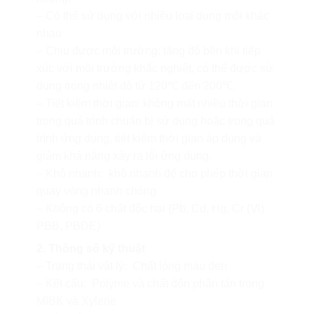
– Có thể sử dụng với nhiều loại dung môi khác
nhau
– Chịu được môi trường: tăng độ bền khi tiếp
xúc với môi trường khắc nghiệt, có thể được sử
dụng trong nhiệt độ từ 120℃ đến 200℃.
– Tiết kiệm thời gian: không mất nhiều thời gian
trong quá trình chuẩn bị sử dụng hoặc trong quá
trình ứng dụng, tiết kiệm thời gian áp dụng và
giảm khả năng xảy ra lỗi ứng dụng.
– Khô nhanh: khô nhanh để cho phép thời gian
quay vòng nhanh chóng
– Không có 6 chất độc hại (Pb, Cd, Hg, Cr (Ⅵ)
PBB, PBDE)
2. Thông số kỹ thuật
– Trạng thái vật lý: Chất lỏng màu đen
– Kết cấu: Polyme và chất độn phân tán trong
MIBK và Xylene