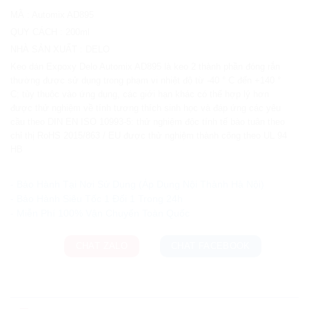
MÃ
:
Automix AD895
QUY CÁCH
:
200ml
NHÀ SẢN XUẤT
:
DELO
Keo dán Expoxy Delo Automix AD895 là keo 2 thành phần đóng rắn
thường được sử dụng trong phạm vi nhiệt độ từ -40 ° C đến +140 °
C; tùy thuộc vào ứng dụng, các giới hạn khác có thể hợp lý hơn
được thử nghiệm về tính tương thích sinh học và đáp ứng các yêu
cầu theo DIN EN ISO 10993-5: thử nghiệm độc tính tế bào tuân theo
chỉ thị RoHS 2015/863 / EU được thử nghiệm thành công theo UL 94
HB
Ưu đãi và quà tặng khuyến mãi:
- Bảo Hành Tại Nơi Sử Dụng (Áp Dụng Nội Thành Hà Nội)
- Bảo Hành Siêu Tốc 1 Đổi 1 Trong 24h
CHAT ZALO
CHAT FACEBOOK