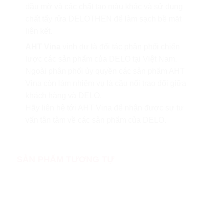
dầu mỡ và các chất tạo màu khác và sử dụng
chất tẩy rửa DELOTHEN để làm sạch bề mặt
liên kết.
AHT Vina
vinh dự là đối tác phân phối chiến
lược các sản phẩm của DELO tại Việt Nam.
Ngoài phân phối ủy quyền các sản phẩm AHT
Vina còn làm nhiệm vụ là cầu nối trao đổi giữa
khách hàng và DELO.
Hãy liên hệ tới AHT Vina để nhận được sự tư
vấn tân tâm về các sản phẩm của DELO.
SẢN PHẨM TƯƠNG TỰ