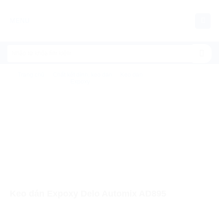
Chuyển
đến
MENU
nội
dung
Trang chủ
/
Chất kết dính, keo dán
/
Keo dán
Expoxy
Keo dán Expoxy Delo Automix AD895