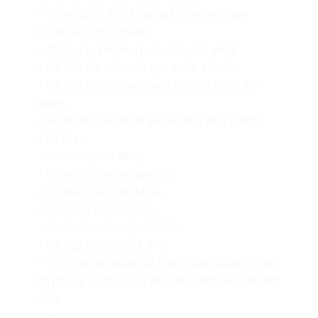
– Nhiệt độ tối đa gây ra phản ứng với định
lượng keo 20g: 1500C;
– Thời gian khô keo hoàn toàn: 24 phút;
– Độ bền cắt trêm mối gắn Al/Al: 17MPa;
– Độ bền bóc lớp keo theo trục lăn St/St: 2.6
N/nm;
– Độ ổn định nhiệt độ trên Al/Al ở trên 1000C:
1.5 MPa;
– Sức căng: 35 MPa;
– Độ kéo dài thành giọt: 3%;
– Độ đàn hồi: 1800 MPa;
– Độ cứng thang D: 40;
– Nhiệt độ phân hủy: 2000C;
– Độ hấp thụ nước: 1.9%;
– Thời hạn sử dụng: 12 tháng, bảo quản ở nhiệt
độ phòng 230C với lọ keo chưa mở nắp, thể tích
<1lít.