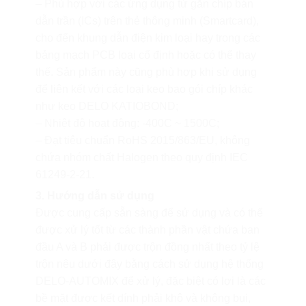
– Phù hợp với các ứng dụng từ gắn chíp bán
dẫn trần (ICs) trên thẻ thông minh (Smartcard),
cho đến khung dẫn điện kim loại hay trong các
bảng mạch PCB loại cố định hoặc có thể thay
thế. Sản phẩm này cũng phù hợp khi sử dụng
để liên kết với các loại keo bao gói chíp khác
như keo DELO KATIOBOND;
– Nhiệt độ hoạt động: -400C ~ 1500C;
– Đạt tiêu chuẩn RoHS 2015/863/EU, không
chứa nhóm chất Halogen theo quy định IEC
61249-2-21.
3. Hướng dẫn sử dụng
Được cung cấp sẵn sàng để sử dụng và có thể
được xử lý tốt từ các thành phần vật chứa ban
đầu A và B phải được trộn đồng nhất theo tỷ lệ
trộn nêu dưới đây bằng cách sử dụng hệ thống
DELO-AUTOMIX để xử lý, đặc biệt có lợi là các
bề mặt được kết dính phải khô và không bụi,