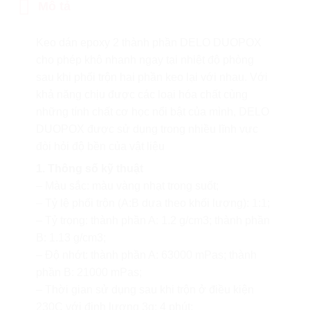
Mô tả
Keo dán epoxy 2 thành phần DELO DUOPOX
cho phép khô nhanh ngay tại nhiệt độ phòng
sau khi phối trộn hai phần keo lại với nhau. Với
khả năng chịu được các loại hóa chất cùng
những tính chất cơ học nổi bật của mình, DELO
DUOPOX được sử dụng trong nhiều lĩnh vực
đòi hỏi độ bền của vật liệu
1. Thông số kỹ thuật
– Màu sắc: màu vàng nhạt trong suốt;
– Tỷ lệ phối trộn (A:B dựa theo khối lượng): 1:1;
– Tỷ trọng: thành phần A: 1.2 g/cm3; thành phần
B: 1.13 g/cm3;
– Độ nhớt: thành phần A: 63000 mPas; thành
phần B: 21000 mPas;
– Thời gian sử dụng sau khi trộn ở điều kiện
230C với định lượng 3g: 4 phút;