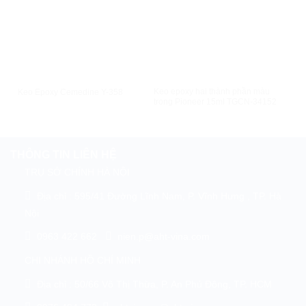
XEM NHANH
XEM NHANH
Keo epoxy hai thành phần màu
Keo Epoxy Cemedine Y-358
Keo
trong Pioneer 15ml TGCN-34152
THÔNG TIN LIÊN HỆ
TRỤ SỞ CHÍNH HÀ NỘI
Địa chỉ : 595/41 Đường Lĩnh Nam, P. Vĩnh Hưng , TP. Hà
Nội
0963 422 662
nien.p@aht-vina.com
CHI NHÁNH HỒ CHÍ MINH
Địa chỉ : 50/66 Võ Thị Thừa, P. An Phú Đông, TP. HCM