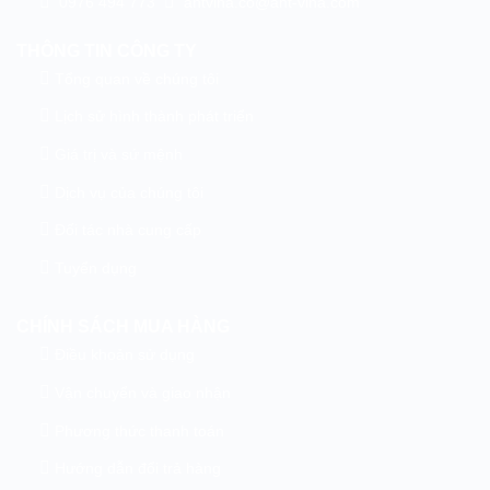
0976 494 773
ahtvina.co@aht-vina.com
THÔNG TIN CÔNG TY
Tổng quan về chúng tôi
Lịch sử hình thành phát triển
Giá trị và sứ mệnh
Dịch vụ của chúng tôi
Đối tác nhà cung cấp
Tuyển dụng
CHÍNH SÁCH MUA HÀNG
Điều khoản sử dụng
Vận chuyển và giao nhận
Phương thức thanh toán
Hướng dẫn đổi trả hàng