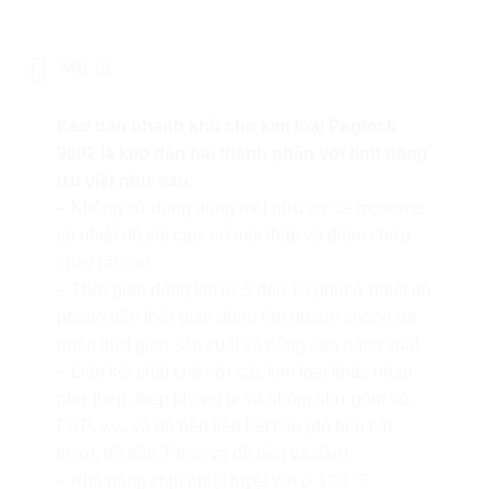
Mô tả
Keo dán nhanh khô cho kim loại Peglock
9002 là keo dán hai thành phần với tính năng
ưu việt như sau:
– Không sử dụng dung môi hữu cơ và monome
có nhiệt độ sôi cao, có mùi thấp và điểm chớp
cháy rất cao.
– Thời gian đông kết từ 5 đến 10 phút ở nhiệt độ
phòng nên thời gian đóng rắn nhanh chóng rút
ngắn thời gian sản xuất và nâng cao năng suất.
– Liên kết chặt chẽ với các kim loại khác nhau
như thép, thép không gỉ và nhôm như gốm sứ,
FRP, v.v., và độ bền liên kết cao (độ bền cắt
trượt, độ bền T-tróc và độ bền va đập).
– Khả năng chịu nhiệt tuyệt vời ở 120 ℃.