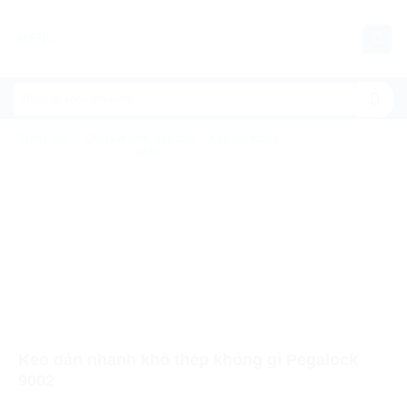
Chuyển
đến
MENU
nội
dung
Trang chủ
/
Chất kết dính, keo dán
/
Keo hai thành
phần
Keo dán nhanh khô thép không gỉ Pegalock
9002