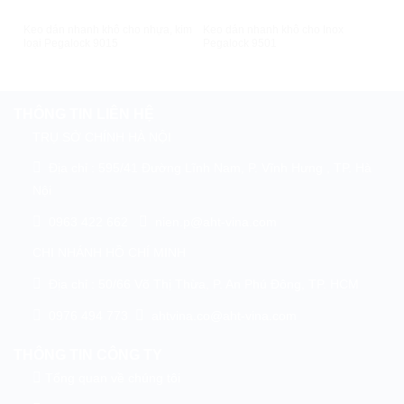
XEM NHANH
XEM NHANH
Keo dán nhanh khô cho nhựa, kim
Keo dán nhanh khô cho Inox
Keo
loại Pegalock 9015
Pegalock 9501
THÔNG TIN LIÊN HỆ
TRỤ SỞ CHÍNH HÀ NỘI
Địa chỉ : 595/41 Đường Lĩnh Nam, P. Vĩnh Hưng , TP. Hà
Nội
0963 422 662
nien.p@aht-vina.com
CHI NHÁNH HỒ CHÍ MINH
Địa chỉ : 50/66 Võ Thị Thừa, P. An Phú Đông, TP. HCM
0976 494 773
ahtvina.co@aht-vina.com
THÔNG TIN CÔNG TY
Tổng quan về chúng tôi