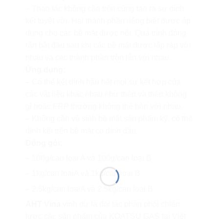
– Thao tác không cần trộn cũng tạo ra sự dính
kết tuyệt vời. Hai thành phần riêng biệt được áp
dụng cho các bề mặt được nối. Quá trình đóng
rắn bắt đầu sau khi các bề mặt được lắp ráp với
nhau và các thành phần trộn lẫn với nhau.
Ứng dụng:
– Có thể kết dính hầu hết mọi sự kết hợp của
các vật liệu khác nhau như thép và thép không
gỉ hoặc FRP thường không thể hàn với nhau.
– Không cần vệ sinh bề mặt sản phẩm kỹ, có thể
dính kết trên bề mặt có dính dầu.
Đóng gói:
– 100g/can loại A và 100g/can loại B
– 1kg/can loạiA và 1kg/can loại B
– 2.5kg/can loạiA và 2.5kg/can loại B
AHT Vina
vinh dự là đối tác phân phối chiến
lược các sản phẩm của KOATSU GAS tại Việt