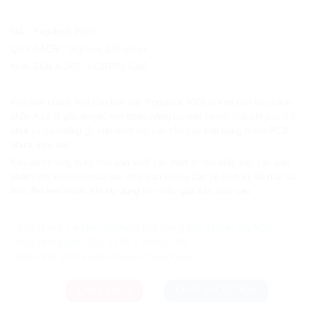
MÃ
:
Pegalock 9002
QUY CÁCH
:
1kg/can, 2.5kg/can
NHÀ SẢN XUẤT
:
KOATSU GAS
Keo dán nhanh khô cho kim loại Pegalock 9002 là keo dán hai thành
phần A và B gốc acrylic với chức năng ưu việt nhanh khô chỉ sau 3-5
phút và có chống gỉ, tính dính kết cao cho các loại bảng mạch PCB,
nhựa, kim loại…
Keo được ứng dụng cho sản xuất các thiết bị nhà bếp, loa, các sản
phẩm linh kiện với thao tác đơn giản không cần vệ sinh kỹ bề mặt và
trộn đều keo trước khi sử dụng nên hiệu quả sản xuất cao
Ưu đãi và quà tặng khuyến mãi:
- Bảo Hành Tại Nơi Sử Dụng (Áp Dụng Nội Thành Hà Nội)
- Bảo Hành Siêu Tốc 1 Đổi 1 Trong 24h
CHAT ZALO
CHAT FACEBOOK