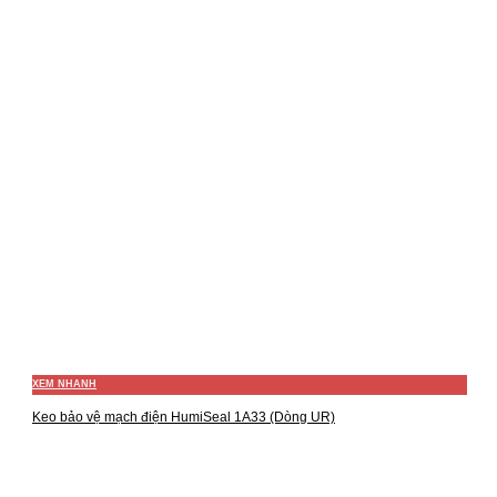
XEM NHANH
Keo bảo vệ mạch điện HumiSeal 1A33 (Dòng UR)