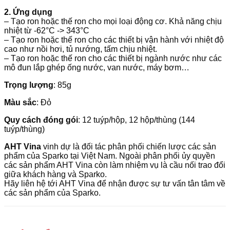
2. Ứng dụng
– Tạo ron hoặc thế ron cho mọi loại động cơ. Khả năng chịu
nhiệt từ -62°C -> 343°C
– Tạo ron hoặc thế ron cho các thiết bị vận hành với nhiệt độ
cao như nồi hơi, tủ nướng, tấm chịu nhiệt.
– Tạo ron hoặc thế ron cho các thiết bị ngành nước như các
mô đun lắp ghép ống nước, van nước, máy bơm…
Trọng lượng
: 85g
Màu sắc
: Đỏ
Quy cách đóng gói
: 12 tuýp/hộp, 12 hộp/thùng (144
tuýp/thùng)
AHT Vina
vinh dự là đối tác phân phối chiến lược các sản
phẩm của Sparko tại Việt Nam. Ngoài phân phối ủy quyền
các sản phẩm AHT Vina còn làm nhiệm vụ là cầu nối trao đổi
giữa khách hàng và Sparko.
Hãy liên hệ tới AHT Vina để nhận được sự tư vấn tân tâm về
các sản phẩm của Sparko.