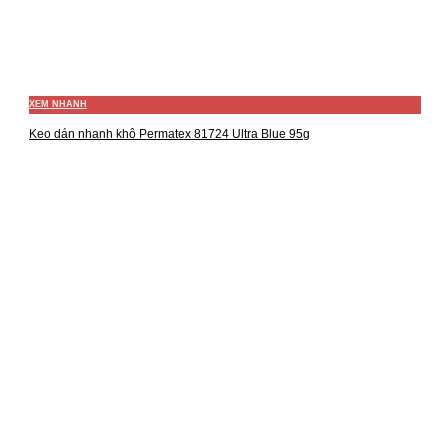
XEM NHANH
Keo dán nhanh khô Permatex 81724 Ultra Blue 95g