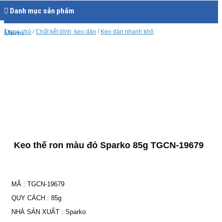
Danh mục sản phẩm
Trang chủ
/
Chất kết dính, keo dán
/
Keo dán nhanh khô
Menu
100% chính hãng
0963 422 662
HN:
0976 494 773
HCM:
Giỏ hàng
Keo thế ron màu đỏ Sparko 85g TGCN-19679
Chưa có sản phẩm trong giỏ hàng.
Giá ưu đãi nhất
Giỏ hàng
MÃ
:
TGCN-19679
QUY CÁCH
:
85g
NHÀ SẢN XUẤT
:
Sparko
Chưa có sản phẩm trong giỏ hàng.