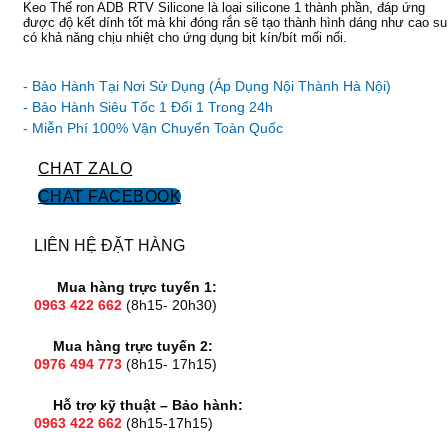
Keo Thế ron ADB RTV Silicone là loại silicone 1 thành phần, đáp ứng
được độ kết dính tốt mà khi đóng rắn sẽ tạo thành hình dáng như cao su
có khả năng chịu nhiệt cho ứng dụng bịt kín/bít mối nối.
Miễn phí vận chuyển
Ưu đãi và quà tặng khuyến mãi:
- Bảo Hành Tại Nơi Sử Dụng (Áp Dụng Nội Thành Hà Nội)
- Bảo Hành Siêu Tốc 1 Đổi 1 Trong 24h
CHAT ZALO
CHAT FACEBOOK
Bảo hành nơi sử dụng
LIÊN HỆ ĐẶT HÀNG
Mua hàng trực tuyến 1:
0963 422 662
(8h15- 20h30)
Mua hàng trực tuyến 2:
0976 494 773
(8h15- 17h15)
Hỗ trợ kỹ thuật – Bảo hành:
0963 422 662
(8h15-17h15)