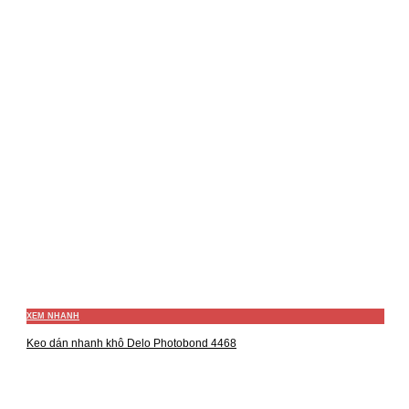
XEM NHANH
Keo dán nhanh khô Delo Photobond 4468