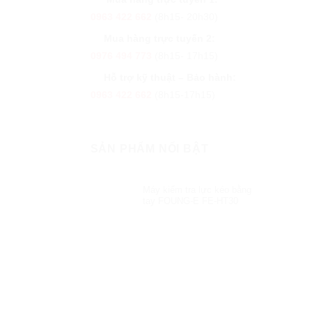
0963 422 662
(8h15- 20h30)
Mua hàng trực tuyến 2:
0976 494 773
(8h15- 17h15)
Hỗ trợ kỹ thuật – Bảo hành:
0963 422 662
(8h15-17h15)
SẢN PHẨM NỔI BẬT
Máy kiểm tra lực kéo bằng
tay FOUNG-E FE-HT30