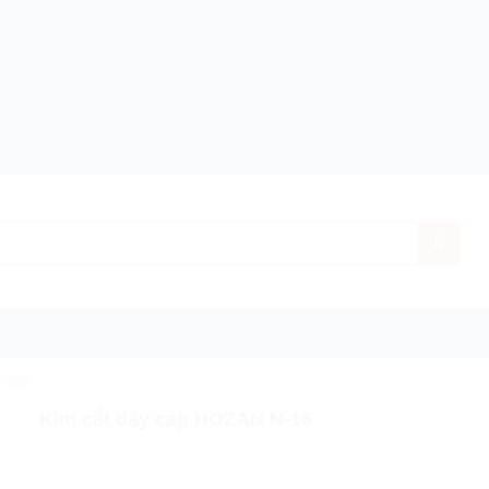
 tay
h hãng
Giá ưu đãi nhất
Miễn phí vận chuyển
Bảo
Kìm cắt dây cáp HOZAN N-16