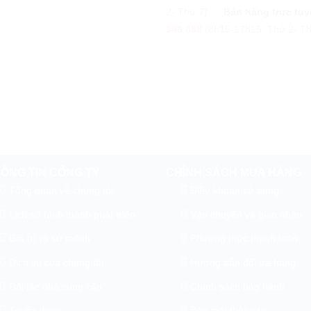
2- Thứ 7)
Bán hàng trực tuy
346 888
(8h15-17h15, Thứ 2- Th
ÔNG TIN CÔNG TY
CHÍNH SÁCH MUA HÀNG
Tổng quan về chúng tôi
Điều khoản sử dụng
Lịch sử hình thành phát triển
Vận chuyển và giao nhận
Giá trị và sứ mệnh
Phương thức thanh toán
Dịch vụ của chúng tôi
Hướng dẫn đổi trả hàng
Đối tác nhà cung cấp
Chính sách bảo hành
Tuyển dụng
Bảo mật thông tin