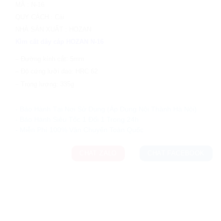
MÃ
:
N-16
QUY CÁCH
:
Cái
NHÀ SẢN XUẤT
:
HOZAN
Kìm cắt dây cáp HOZAN N-16
– Đường kính cắt: 5mm
– Độ cứng lưỡi dao: HRC 62
– Trọng lượng: 335g
Ưu đãi và quà tặng khuyến mãi:
- Bảo Hành Tại Nơi Sử Dụng (Áp Dụng Nội Thành Hà Nội)
- Bảo Hành Siêu Tốc 1 Đổi 1 Trong 24h
CHAT ZALO
CHAT FACEBOOK