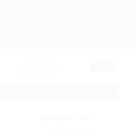
Đăng nhập
0963 422 662
HN:
Giỏ hàng
0976 494 773
HCM:
 hành nơi sử dụng
LIÊN HỆ ĐẶT HÀNG
Mua hàng trực tuyến 1: