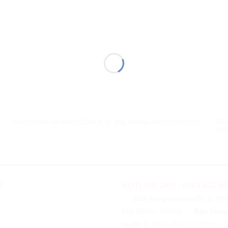
XEM NHANH
XEM NHANH
Đầu
Kìm cắt chân linh kiện HOZAN N-31
Máy tuốt dây điện HOZAN P-97
530
E
HOTLINE 24/7 : 0963 422 66
Bán hàng trực tuyến 1:
096
662
(8h15- 20h30)
Bán hàng
tuyến 2:
0976 494 773
(8h15- 1