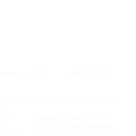
XEM NHANH
XEM NHANH
 dò chống tĩnh điện HOZAN P-
Nhíp không dính HOZAN P-645-N
Kìm tuốt dâ
2
3 422
Kế toán:
0934 123 830
(8h15- 17h15,
 trực
Thứ 2- Thứ 7)
Chăm sóc khách hàng:
7h15, Thứ
0963 422 662
(8h15- 17h15, Thứ 2- Thứ 7)