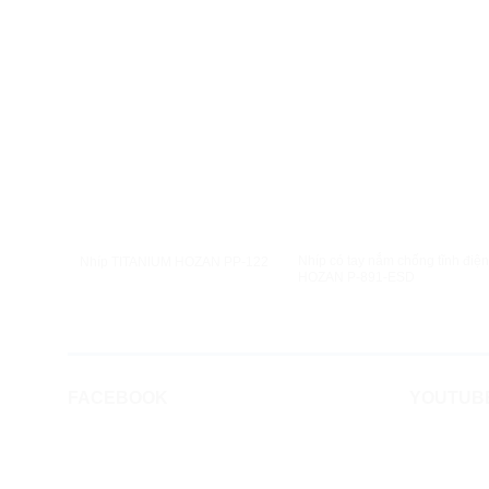
XEM NHANH
XEM NHANH
Nhíp có tay nắm chống tĩnh điện
Nhíp TITANIUM HOZAN PP-122
HOZAN P-891-ESD
FACEBOOK
YOUTUB