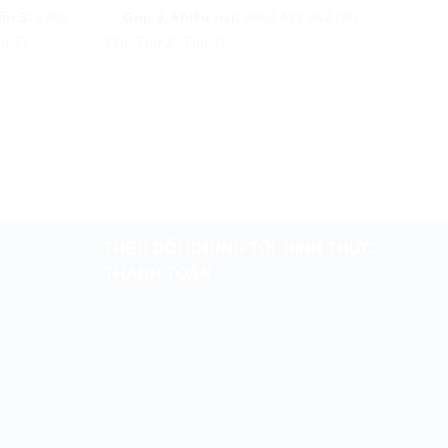
ến 3:
0765
Góp ý, khiếu nại:
0963 422 662
(8h-
ứ 7)
22h, Thứ 2- Thứ 7)
THEO DÕI CHÚNG TÔI
HÌNH THỨC
THANH TOÁN