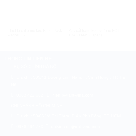
XEM NHANH
XEM NHANH
Thiết bị cắt băng keo Better Pack –
Máy cắt băng keo tự động ECT
Máy 
Packer 3S
TDA080-NS (Japan)
300
THÔNG TIN LIÊN HỆ
TRỤ SỞ CHÍNH HÀ NỘI
Địa chỉ : 595/41 Đường Lĩnh Nam, P. Vĩnh Hưng , TP. Hà
Nội
0963 422 662
nien.p@aht-vina.com
CHI NHÁNH HỒ CHÍ MINH
Địa chỉ : 50/66 Võ Thị Thừa, P. An Phú Đông, TP. HCM
0976 494 773
ahtvina.co@aht-vina.com