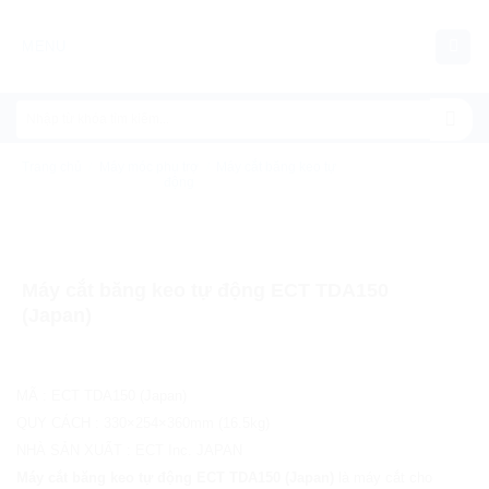
Chuyển
đến
MENU
nội
dung
Trang chủ
/
Máy móc phụ trợ
/
Máy cắt băng keo tự
động
Máy cắt băng keo tự động ECT TDA150
(Japan)
MÃ
:
ECT TDA150 (Japan)
QUY CÁCH
:
330×254×360mm (16.5kg)
NHÀ SẢN XUẤT
:
ECT Inc. JAPAN
Máy cắt băng keo tự động ECT TDA150 (Japan)
là máy cắt cho