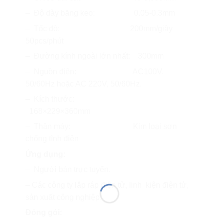
– Độ dày băng keo: 0.05-0.3mm
– Tốc độ: 200mm/giây
50pcs/phút
– Đường kính ngoài lớn nhất: 300mm
– Nguồn điện: AC100V,
50/60Hz hoặc AC 220V, 50/60Hz.
– Kích thước:
168×229×360mm
– Thân máy: Kim loại sơn
chống tĩnh điện
Ứng dụng:
– Người bán trực tuyến.
– Các công ty lắp ráp điện tử, linh kiện điện tử,
sản xuất công nghiệp.
Đóng gói: