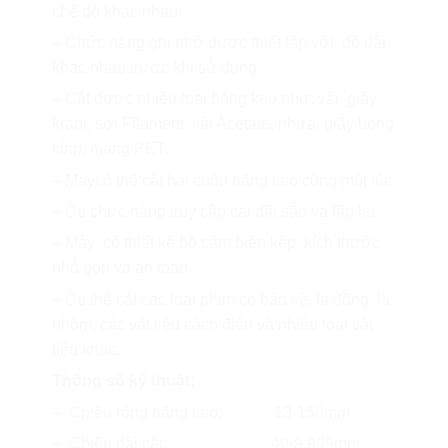
chế độ khác nhau.
– Chức năng ghi nhớ được thiết lập với độ dài
khác nhau trước khi sử dụng.
– Cắt được nhiều loại băng keo như: vải, giấy
krapt, sợi Filament, vải Acetate, nhựa, giấy bóng
kính, màng PET.
– Máycó thể cắt hai cuộn băng keo cùng một lúc.
– Có chức năng truy cập cài đặt sẵn và lặp lại.
– Máy có thiết kế bộ cảm biến kép, kích thước
nhỏ gọn và an toàn.
– Có thể cắt các loại phim có bảo vệ, lá đồng, lá
nhôm, các vật liệu cách điện và nhiều loại vật
liệu khác.
Thông số kỹ thuật:
– Chiều rộng băng keo: 13-150mm
– Chiều dài cắt: 40-9,999mm