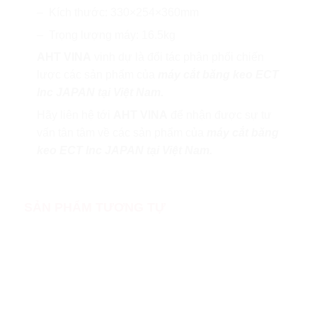
– Kích thước: 330×254×360mm
– Trọng lượng máy: 16.5kg
AHT VINA
vinh dự là đối tác phân phối chiến
lược các sản phẩm của
máy cắt băng keo ECT
Inc JAPAN tại Việt Nam.
Hãy liên hệ tới
AHT VINA
để nhận được sự tư
vấn tân tâm về các sản phẩm của
máy cắt băng
keo ECT Inc JAPAN tại Việt Nam.
SẢN PHẨM TƯƠNG TỰ