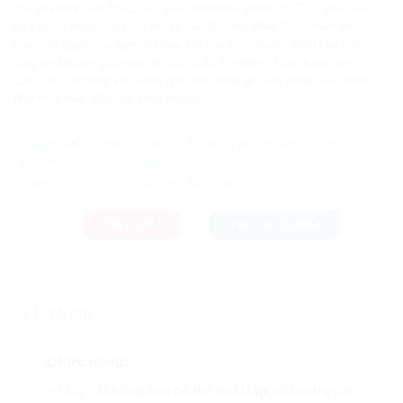
các loại băng keo PVC, vải, giấy, fillerment, nhôm, PET…. Với thiết
kế các nút nhấn cho kích thước cài đặt khác nhau được hiển thị
theo cho người sử dụng dễ thao tác cho kích thước băng keo khổ
rộng tới 150mm và chiều dài cắt tối đa 9,999mm. Máy được ứng
dụng cho cắt băng keo trong quá trình đóng gói sản phẩm xuất khẩu
như may mặc, điện tử, công nghiệp.
Ưu đãi và quà tặng khuyến mãi:
- Bảo Hành Tại Nơi Sử Dụng (Áp Dụng Nội Thành Hà Nội)
- Bảo Hành Siêu Tốc 1 Đổi 1 Trong 24h
CHAT ZALO
CHAT FACEBOOK
Mô tả
Chức năng:
– Máy cắt băng keo có thể thiết lập số lượng cắt