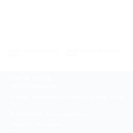
XEM NHANH
XEM NHANH
Máy Thổi Túi Đệm Khí JINPACK
Máy Thổi Túi Đệm Khí JINPACK
Máy
MA400
AP200
L2
THÔNG TIN LIÊN HỆ
TRỤ SỞ CHÍNH HÀ NỘI
Địa chỉ : 595/41 Đường Lĩnh Nam, P. Vĩnh Hưng , TP. Hà
Nội
0963 422 662
nien.p@aht-vina.com
CHI NHÁNH HỒ CHÍ MINH