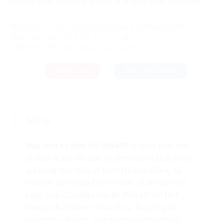
cho hàng hóa an toàn trong quá trình lưu kho cũng như vận chuyển.
Ưu đãi và quà tặng khuyến mãi:
- Bảo Hành Tại Nơi Sử Dụng (Áp Dụng Nội Thành Hà Nội)
- Bảo Hành Siêu Tốc 1 Đổi 1 Trong 24h
CHAT ZALO
CHAT FACEBOOK
Mô tả
Máy thổi túi đệm khí MA400
là chiếc máy khá
là quan trọng nếu bạn thường xuyên phải đóng
gói hàng hóa. Máy sẽ bơm khí vào những túi
nilon để tạo ra lớp đệm khí bảo vệ an toàn cho
hàng hóa. Có nhiều loại
túi đệm khí
với hình
dạng và kích thước khác nhau. Đáp ứng đa
dạng nhu cầu bọc chèn hàng hóa cho khách