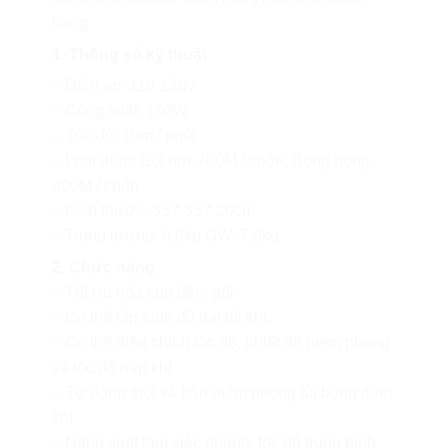
hàng.
1. Thông số kỹ thuật
– Điện áp: 110-120v
– Công suất: 150W
– Tốc độ: 10m / phút
– Loại đệm: Gối hơi-700M / cuộn, Bong bóng-
400M / cuộn
– Kích thước: 33 * 33 * 20cm
– Trọng lượng: 6,0kg GW: 7,0kg
2. Chức năng
– Tối ưu hóa cho đệm gối
– Có thể lập trình độ dài túi khí.
– Có thể điều chỉnh tốc độ, nhiệt độ niêm phong
và tốc độ nạp khí
– Tự động thổi và hàn niêm phong túi bóng đệm
khí.
– Năng suất làm việc nhanh, tốc độ trung bình