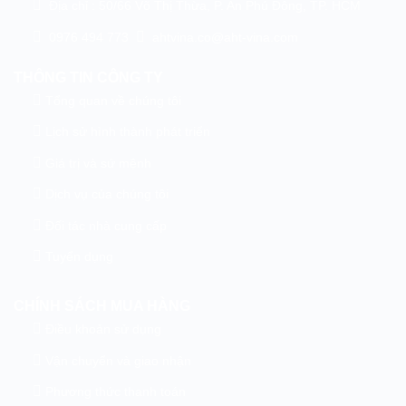
Địa chỉ : 50/66 Võ Thị Thừa, P. An Phú Đông, TP. HCM
0976 494 773
ahtvina.co@aht-vina.com
THÔNG TIN CÔNG TY
Tổng quan về chúng tôi
Lịch sử hình thành phát triển
Giá trị và sứ mệnh
Dịch vụ của chúng tôi
Đối tác nhà cung cấp
Tuyển dụng
CHÍNH SÁCH MUA HÀNG
Điều khoản sử dụng
Vận chuyển và giao nhận
Phương thức thanh toán