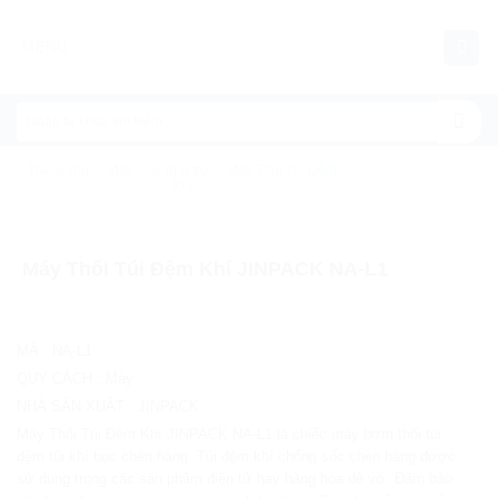
Chuyển
đến
MENU
nội
dung
Trang chủ
/
Máy móc phụ trợ
/
Máy Thổi Túi Đệm
Khí
Máy Thổi Túi Đệm Khí JINPACK NA-L1
MÃ
:
NA-L1
QUY CÁCH
:
Máy
NHÀ SẢN XUẤT
:
JINPACK
Máy Thổi Túi Đệm Khí JINPACK NA-L1 là chiếc máy bơm thổi túi
đệm túi khí bọc chèn hàng. Túi đệm khí chống sốc chèn hàng được
sử dụng trong các sản phẩm điện tử hay hàng hóa dễ vỡ. Đảm bảo