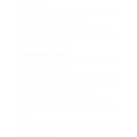
28 m (túi)/ phút.
– Bơm thổi cho nhiều túi đệm khí chèn hàng với
hình dạng, kích thước khác nhau.
– Kích thước máy nhỏ gọn, tuổi thọ bền bỉ.
– Vận hành rất dễ dàng, có nhiều tùy chọn để
bơm khí căng hoặc mềm.
3. Hướng dẫn sử dụng
– Cắm điện vào máy thông qua dây nguồn, sau
đó bật công tắc của máy.
– Cho cuộn túi nilon đệm khí vào trục đỡ. Mở 1
lỗ nhỏ ở miệng túi ở phía gần sát máy. Nó chỉ đủ
nhỏ để có thể cho vòi bơm khí vào.
Mở kéo dần cuộn túi đi qua khe giữa 2 thanh
kẹp, đồng thời vòi bơm khí được cho vào lỗ mở
của túi.
– Tay trái cầm giữ túi, tay phải ấn và giữ nút IN
cho đến khi túi ra khỏi băng chuyền của đường