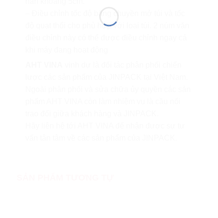
hàn khoảng 5cm.
– Điều chỉnh tốc độ băng chuyền mở túi và tốc
độ quạt thổi cho phù hợp với loại túi. 2 núm vặn
điều chỉnh này có thể được điều chỉnh ngay cả
khi máy đang hoạt động
AHT VINA
vinh dự là đối tác phân phối chiến
lược các sản phẩm của JINPACK tại Việt Nam.
Ngoài phân phối và sửa chữa ủy quyền các sản
phẩm AHT VINA còn làm nhiệm vụ là cầu nối
trao đổi giữa khách hàng và JINPACK.
Hãy liên hệ tới AHT VINA để nhận được sự tư
vấn tân tâm về các sản phẩm của JINPACK.
SẢN PHẨM TƯƠNG TỰ