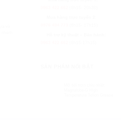
0963 422 662
(8h15- 20h30)
Mua hàng trực tuyến 2:
0976 494 773
(8h15- 17h15)
hựa và
h nhanh
Hỗ trợ kỹ thuật – Bảo hành:
0963 422 662
(8h15-17h15)
SẢN PHẨM NỔI BẬT
Mỡ bôi trơn chịu nhiệt
Magnalube-G High
Temperature Teflon Grease