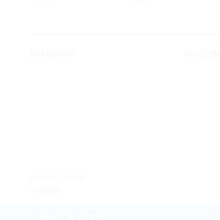
FACEBOOK
YOUTUB
ĐỐI TÁC KINH
DOANH:
THÔNG TIN LIÊN HỆ
TH