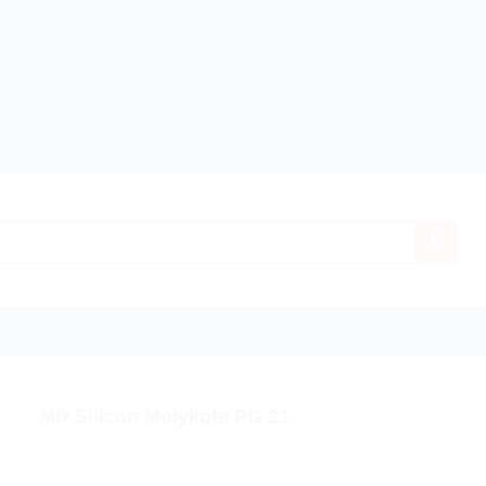
h hãng
Giá ưu đãi nhất
Miễn phí vận chuyển
Bảo
Mỡ Silicon Molykote PG 21