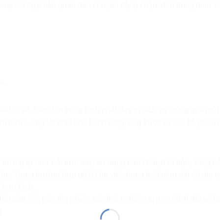
loại kết hợp liên quan đến chuyển động chậm đến trung bình và 
i.
và tốc độ thấp đến trung bình phải duy trì dịch vụ thông qua một
nước, ống lót chịu lực, bánh răng, ống trượt và các bộ phận nh
tương tự như bôi trơn mỡ, sử dụng bàn chải, dao trộn, súng bắ
âm. Trong trường hợp phải làm việc trong thời gian dài (ví dụ: q
 trơn khác.
hất đàn hồi, nên thực hiện các thử nghiệm tương thích đối với 
g.