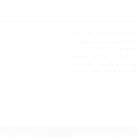
E
HOTLINE 24/7 : 0963 422 66
Bán hàng trực tuyến 1:
096
662
(8h15- 20h30)
Bán hàng
tuyến 2:
0976 494 773
(8h15- 1
2- Thứ 7)
Bán hàng trực tuy
346 888
(8h15-17h15, Thứ 2- Th
ÔNG TIN CÔNG TY
CHÍNH SÁCH MUA HÀNG