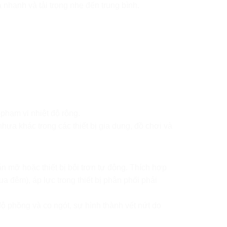
nhanh và tải trọng nhẹ đến trung bình.
 phạm vi nhiệt độ rộng.
ựa khác trong các thiết bị gia dụng, đồ chơi và
n mỡ hoặc thiết bị bôi trơn tự động. Thích hợp
ua đêm), áp lực trong thiết bị phân phối phải
độ phồng và co ngót, sự hình thành vết nứt do