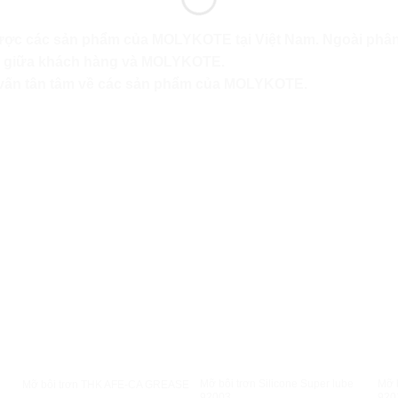
n lược các sản phẩm của MOLYKOTE tại Việt Nam. Ngoài ph
đổi giữa khách hàng và MOLYKOTE.
ư vấn tân tâm về các sản phẩm của MOLYKOTE.
XEM NHANH
XEM NHANH
Mỡ bôi trơn Silicone Super lube
Mỡ b
Mỡ bôi trơn THK AFE-CA GREASE
92003
920