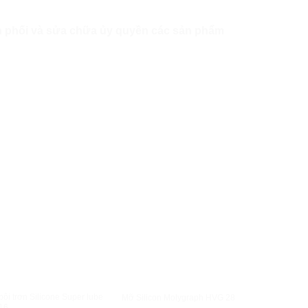
ân phối và sửa chữa ủy quyền các sản phẩm
XEM NHANH
XEM NHANH
ôi trơn Silicone Super lube
Mỡ bôi trơn 
Mỡ Silicon Molygraph HVG 28
16
92150