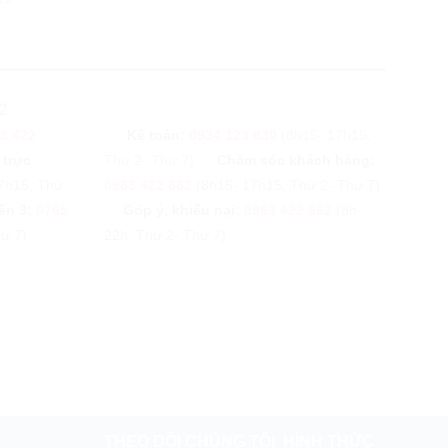
2
3 422
Kế toán:
0934 123 830
(8h15- 17h15,
 trực
Thứ 2- Thứ 7)
Chăm sóc khách hàng:
7h15, Thứ
0963 422 662
(8h15- 17h15, Thứ 2- Thứ 7)
ến 3:
0765
Góp ý, khiếu nại:
0963 422 662
(8h-
ứ 7)
22h, Thứ 2- Thứ 7)
THEO DÕI CHÚNG TÔI
HÌNH THỨC