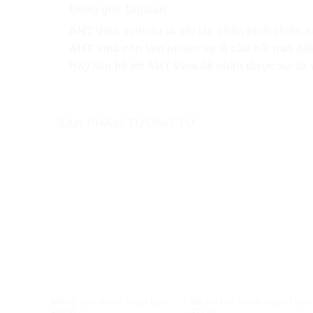
Đóng gói: 1kg/can
AHT Vina vinh dự là đối tác phân phối chiế
AHT Vina còn làm nhiệm vụ là cầu nối trao 
Hãy liên hệ tới AHT Vina để nhận được sự t
SẢN PHẨM TƯƠNG TỰ
XEM NHANH
XEM NHANH
Mỡ bôi trơn Silicon Super Lube
Mỡ bôi trơn Silicon Super Lube
92400
92120