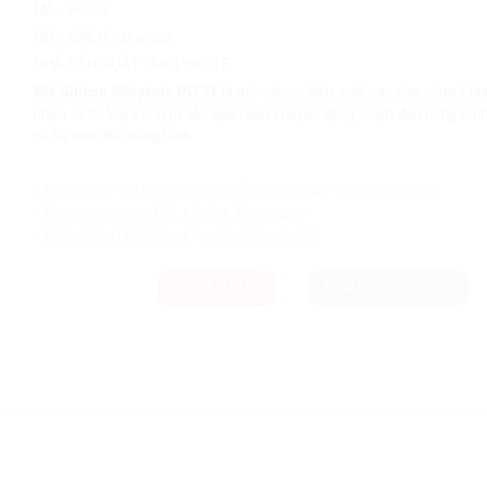
MÃ
:
PG 21
QUY CÁCH
:
1kg/can
NHÀ SẢN XUẤT
:
MOLYKOTE
Mỡ Silicon Molykote PG 21
là mỡ silicon hiệu suất cao cho nhựa / n
nhựa / kim loại kết hợp liên quan đến chuyển động chậm đến trung bìn
và tải nhẹ đến trung bình
Ưu đãi và quà tặng khuyến mãi:
- Bảo Hành Tại Nơi Sử Dụng (Áp Dụng Nội Thành Hà Nội)
- Bảo Hành Siêu Tốc 1 Đổi 1 Trong 24h
CHAT ZALO
CHAT FACEBOOK