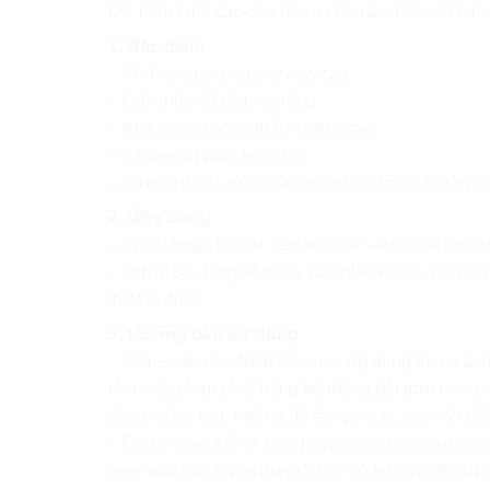
Mỡ hiệu suất cao cho nhựa / nhựa và nhựa / kim 
1. Đặc điểm
– Khả năng chống oxy hóa cao
– Dải nhiệt độ dịch vụ rộng
– Khả năng chống thấm nước cao
– Chống ăn mòn tuyệt vời
– Tương thích với nhiều loại nhựa và chất đàn hồ
2. Ứng dụng
– Thích hợp cho các tiếp xúc ma sát với tải trọng 
– Được sử dụng trên dây cáp điều khiển, máy bơm 
thiết bị điện
3. Hướng dẫn sử dụng
– Làm sạch các điểm tiếp xúc. Áp dụng theo cách 
cho việc phân phối bằng hệ thống bôi trơn trung t
được giảm bớt. Không để lẫn với các loại mỡ bôi
– Do sự thay đổi về chất lượng của chất dẻo và c
ứng suất và những thay đổi về độ bền và độ cứn