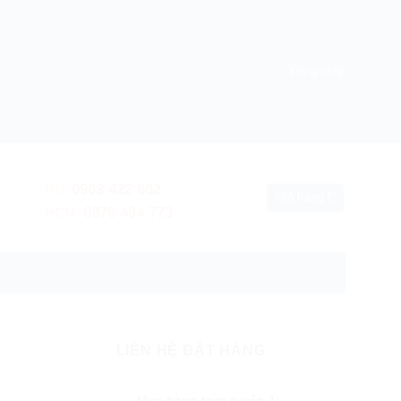
Đăng nhập
0963 422 662
HN:
Giỏ hàng
0976 494 773
HCM:
 hành nơi sử dụng
LIÊN HỆ ĐẶT HÀNG
Mua hàng trực tuyến 1: