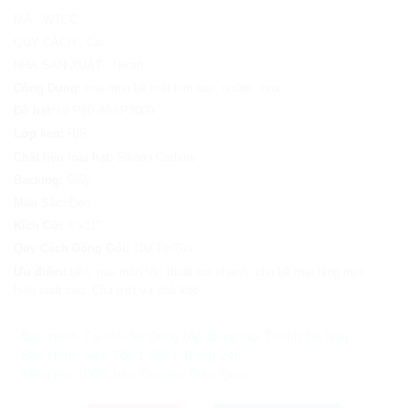
MÃ
:
WTCC
QUY CÁCH
:
Cái
NHÀ SẢN XUẤT
:
Niken
Công Dụng:
mài mòn bề mặt kim loại, nhôm, inox…
Độ hạt:
từ P60 đến P3000
Lớp keo:
R/R
Chất liệu loại hạt:
Silicon Carbine
Backing:
Giấy
Màu Sắc:
Đen
Kích Cỡ:
9’’x11”
Quy Cách Đóng Gói:
100 Tờ/Gói
Ưu điểm:
bền, mài mòn tốt, thoát bụi nhanh, cho bề mặt láng mịn,
hiệu suất cao. Chà ướt và chà khô
Ưu đãi và quà tặng khuyến mãi:
- Bảo Hành Tại Nơi Sử Dụng (Áp Dụng Nội Thành Hà Nội)
- Bảo Hành Siêu Tốc 1 Đổi 1 Trong 24h