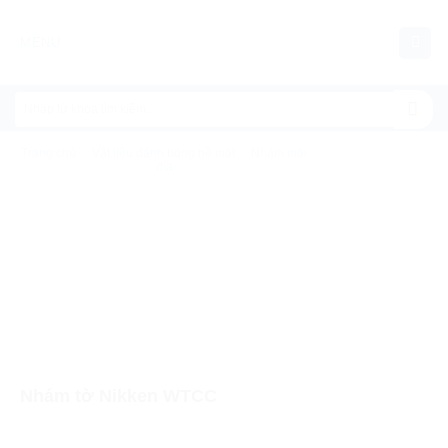
Chuyển
đến
MENU
nội
dung
Trang chủ
/
Vật liệu đánh bóng bề mặt
/
Nhám mài
đĩa
Nhám tờ Nikken WTCC