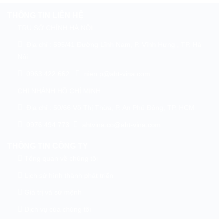
THÔNG TIN LIÊN HỆ
TRỤ SỞ CHÍNH HÀ NỘI
Địa chỉ : 595/41 Đường Lĩnh Nam, P. Vĩnh Hưng , TP. Hà
Nội
0963 422 662
nien.p@aht-vina.com
CHI NHÁNH HỒ CHÍ MINH
Địa chỉ : 50/66 Võ Thị Thừa, P. An Phú Đông, TP. HCM
0976 494 773
ahtvina.co@aht-vina.com
THÔNG TIN CÔNG TY
Tổng quan về chúng tôi
Lịch sử hình thành phát triển
Giá trị và sứ mệnh
Dịch vụ của chúng tôi