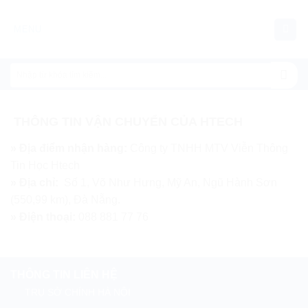
Chuyển
đến
MENU
nội
dung
THÔNG TIN VẬN CHUYỂN CỦA HTECH
» Địa điểm nhận hàng:
Công ty TNHH MTV Viễn Thông
Tin Học Htech
» Địa chỉ:
Số 1, Võ Như Hưng, Mỹ An, Ngũ Hành Sơn
(550,99 km), Đà Nẵng.
» Điện thoại:
088 881 77 76
THÔNG TIN LIÊN HỆ
TRỤ SỞ CHÍNH HÀ NỘI