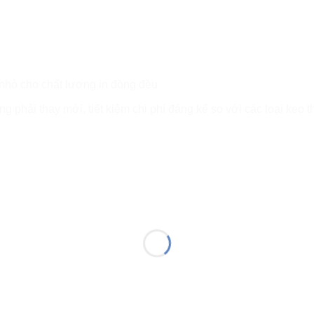
 nhỏ cho chất lượng in đồng đều
g phải thay mới, tiết kiệm chi phí đáng kể so với các loại keo 