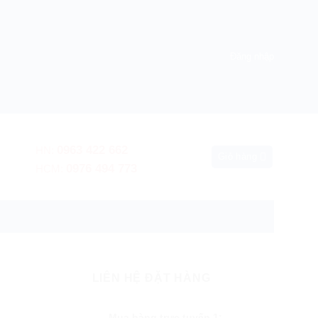
Đăng nhập
0963 422 662
HN:
Giỏ hàng
0976 494 773
HCM:
 hành nơi sử dụng
LIÊN HỆ ĐẶT HÀNG
Mua hàng trực tuyến 1: