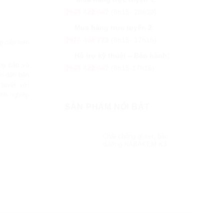
0963 422 662
(8h15- 20h30)
Mua hàng trực tuyến 2:
0976 494 773
(8h15- 17h15)
g cấp trên
Hỗ trợ kỹ thuật – Bảo hành:
ung cấp và
0963 422 662
(8h15-17h15)
o dán bản
tuyệt vời
anh nghiệp
SẢN PHẨM NỔI BẬT
Chất chống gỉ set, bảo
dưỡng NABAKEM K3