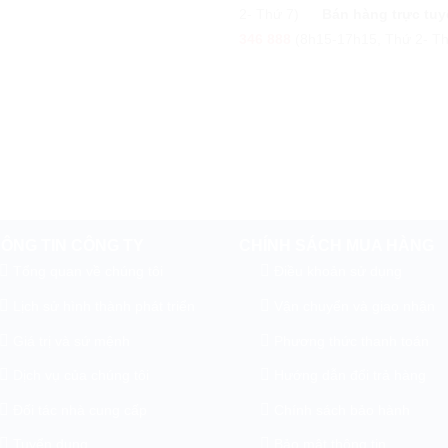
2- Thứ 7)
Bán hàng trực tuy
346 888
(8h15-17h15, Thứ 2- Th
ÔNG TIN CÔNG TY
CHÍNH SÁCH MUA HÀNG
Tổng quan về chúng tôi
Điều khoản sử dụng
Lịch sử hình thành phát triển
Vận chuyển và giao nhận
Giá trị và sứ mệnh
Phương thức thanh toán
Dịch vụ của chúng tôi
Hướng dẫn đổi trả hàng
Đối tác nhà cung cấp
Chính sách bảo hành
Tuyển dụng
Bảo mật thông tin