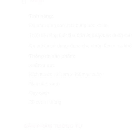
Mô tả
Tính năng:
Độ bám dính cao: ít bị bung tróc khi in
Thiết kế riêng biệt cho
bản in polymer
: dung sai
Có thể tái sử dụng: dùng cho nhiều lần in mà khôn
Thông tin sản phẩm:
Xuất xứ đức
Kích thước : 31mm x 450mm/ cuộn
Màu sắc: xanh
Quy cách:
20 cuộn / thùng
SẢN PHẨM TƯƠNG TỰ