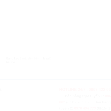
XEM NHANH
Băng keo 2 mặt dán bản in tesa®
64604
E
HOTLINE 24/7 : 0963 422 66
Bán hàng trực tuyến 1:
096
662
(8h15- 20h30)
Bán hàng
tuyến 2:
0976 494 773
(8h15- 1