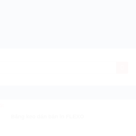
ặt
h hãng
Giá ưu đãi nhất
Miễn phí vận chuyển
Bảo
Băng keo dán bản in FLEXO