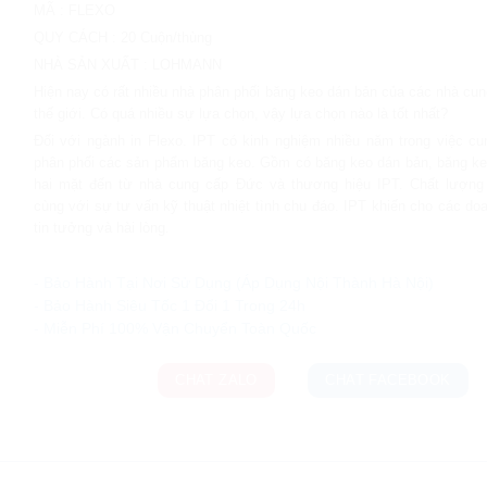
MÃ
:
FLEXO
QUY CÁCH
:
20 Cuộn/thùng
NHÀ SẢN XUẤT
:
LOHMANN
Hiện nay có rất nhiều nhà phân phối băng keo dán bản của các nhà cun
thế giới. Có quá nhiều sự lựa chọn, vậy lựa chọn nào là tốt nhất?
Đối với ngành in Flexo. IPT có kinh nghiệm nhiều năm trong việc c
phân phối các sản phẩm băng keo. Gồm có băng keo dán bản, băng ke
hai mặt đến từ nhà cung cấp Đức và thương hiệu IPT. Chất lượng 
cùng với sự tư vấn kỹ thuật nhiệt tình chu đáo. IPT khiến cho các do
tin tưởng và hài lòng.
Ưu đãi và quà tặng khuyến mãi:
- Bảo Hành Tại Nơi Sử Dụng (Áp Dụng Nội Thành Hà Nội)
- Bảo Hành Siêu Tốc 1 Đổi 1 Trong 24h
CHAT ZALO
CHAT FACEBOOK