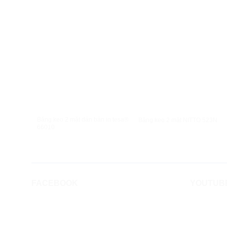
XEM NHANH
XEM NHANH
Băng keo 2 mặt dán bản in tesa®
Băng keo 2 mặt NITTO 523N
66010
FACEBOOK
YOUTUB