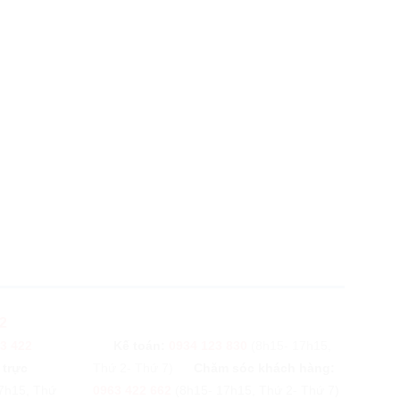
2
3 422
Kế toán:
0934 123 830
(8h15- 17h15,
 trực
Thứ 2- Thứ 7)
Chăm sóc khách hàng:
7h15, Thứ
0963 422 662
(8h15- 17h15, Thứ 2- Thứ 7)