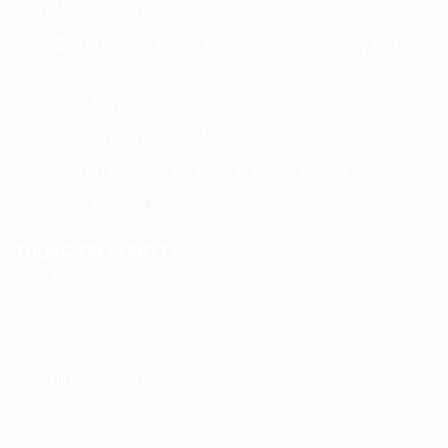
TRỤ SỞ CHÍNH HÀ NỘI
Địa chỉ : 595/41 Đường Lĩnh Nam, P. Vĩnh Hưng , TP. Hà
Nội
0963 422 662
nien.p@aht-vina.com
CHI NHÁNH HỒ CHÍ MINH
Địa chỉ : 50/66 Võ Thị Thừa, P. An Phú Đông, TP. HCM
0976 494 773
ahtvina.co@aht-vina.com
THÔNG TIN CÔNG TY
Tổng quan về chúng tôi
Lịch sử hình thành phát triển
Giá trị và sứ mệnh
Dịch vụ của chúng tôi
Đối tác nhà cung cấp