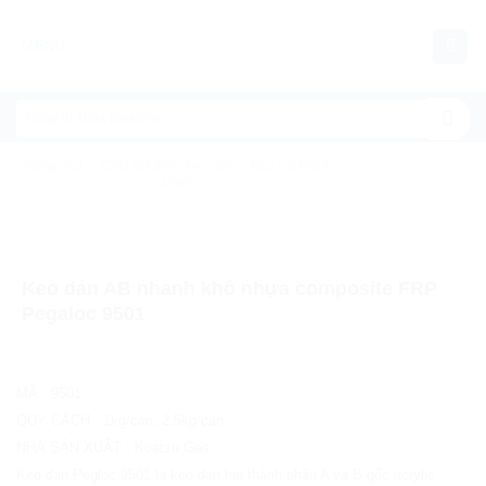
Chuyển
đến
MENU
nội
dung
Trang chủ
/
Chất kết dính, keo dán
/
Keo hai thành
phần
Keo dán AB nhanh khô nhựa composite FRP
Pegaloc 9501
MÃ
:
9501
QUY CÁCH
:
1kg/can, 2.5kg/can
NHÀ SẢN XUẤT
:
Koatsu Gas
Keo dán Pegloc 9501 là keo dán hai thành phần A và B gốc acrylic