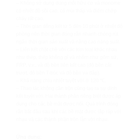
– Không sử dụng dung môi hữu cơ và monome
có nhiệt độ sôi cao, có mùi thấp và điểm chớp
cháy rất cao.
– Thời gian đông kết từ 5 đến 10 phút ở nhiệt độ
phòng nên thời gian đóng rắn nhanh chóng rút
ngắn thời gian sản xuất và nâng cao năng suất.
– Liên kết chặt chẽ với các kim loại khác nhau
như thép, thép không gỉ và nhôm như gốm sứ,
FRP, v.v., và độ bền liên kết cao (độ bền cắt
trượt, độ bền T-tróc và độ bền va đập).
– Khả năng chịu nhiệt tuyệt vời ở 120 ℃.
– Thao tác không cần trộn cũng tạo ra sự dính
kết tuyệt vời. Hai thành phần riêng biệt được áp
dụng cho các bề mặt được nối. Quá trình đóng
rắn bắt đầu sau khi các bề mặt được lắp ráp với
nhau và các thành phần trộn lẫn với nhau.
Ứng dụng: