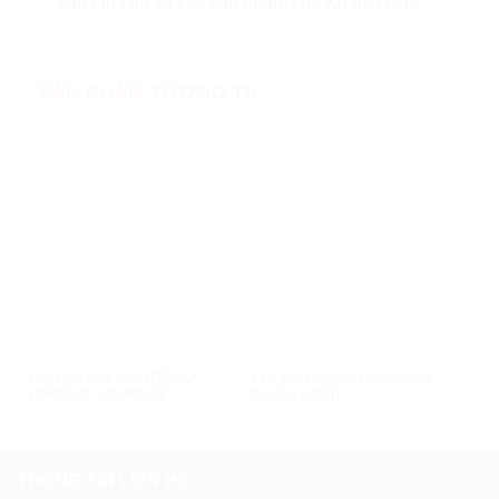
vấn tân tâm về các sản phẩm của Koatsu Gas.
SẢN PHẨM TƯƠNG TỰ
XEM NHANH
XEM NHANH
Keo hai thành phần DENKA
Keo dán Epoxy AB nhanh khô
Keo
HARDLOC MS-600-08
Pegalock 9501
Koa
THÔNG TIN LIÊN HỆ