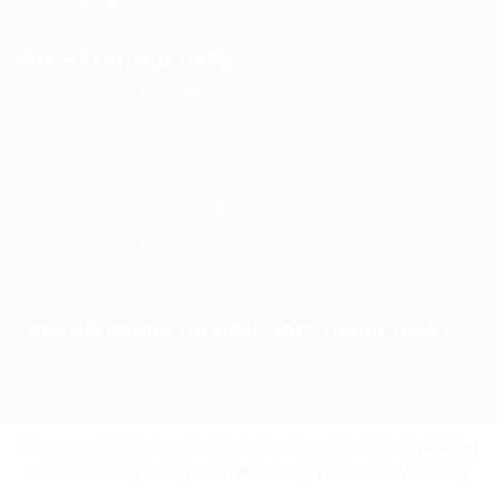
Tuyển dụng
CHÍNH SÁCH MUA HÀNG
Điều khoản sử dụng
Vận chuyển và giao nhận
Phương thức thanh toán
Hướng dẫn đổi trả hàng
Chính sách bảo hành
Bảo mật thông tin
THEO DÕI CHÚNG TÔI
HÌNH THỨC THANH TOÁN
Copyright © 2022 Công Ty TNHH Aht Vina |
Rèm Cửa Minh Đăng
|
Yến sào Hồng Nhung
|
Sơn Minh Đăng
|
Rèm Cửa Việt Hùng