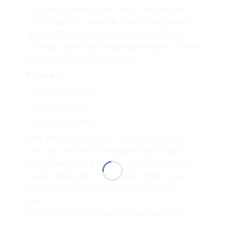
– Có thể kết dính hầu hết mọi sự kết hợp của
các vật liệu khác nhau như thép và thép không
gỉ hoặc FRP thường không thể hàn với nhau.
– Không cần vệ sinh bề mặt sản phẩm kỹ, có thể
dính kết trên bề mặt có dính dầu.
Đóng gói:
– 100g/A và 100g/B
– 1kg/A và 1kg/B
– 2.5kg/A và 2.5kg/B
AHT Vina
vinh dự là đối tác phân phối chiến
lược các sản phẩm của Koatsu Gas tại Việt
Nam. Ngoài phân phối và sửa chữa ủy quyền
các sản phẩm AHT Vina còn làm nhiệm vụ là
cầu nối trao đổi giữa khách hàng và Koatsu
Gas.
Hãy liên hệ tới AHT Vina để nhận được sự tư