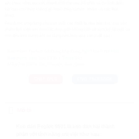
với chức năng ưu việt nhanh khô chỉ sau 3-5 phút và có tính dính
kết cao cho thép không gỉ, inox, thép carbon, nhôm và các loại
nhựa…
Keo được ứng dụng cho sản xuất các thiết bị nhà bếp, loa, các sản
phẩm linh kiện với thao tác đơn giản không cần vệ sinh kỹ bề mặt và
trộn đều keo trước khi sử dụng nên hiệu quả sản xuất cao.
Ưu đãi và quà tặng khuyến mãi:
- Bảo Hành Tại Nơi Sử Dụng (Áp Dụng Nội Thành Hà Nội)
- Bảo Hành Siêu Tốc 1 Đổi 1 Trong 24h
CHAT ZALO
CHAT FACEBOOK
Mô tả
Keo dán Pegloc 9501 là keo dán hai thành
phần với tính năng ưu việt như sau: