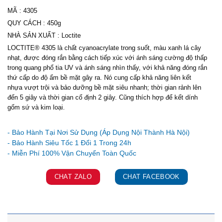
MÃ
:
4305
QUY CÁCH
:
450g
NHÀ SẢN XUẤT
:
Loctite
LOCTITE® 4305 là chất cyanoacrylate trong suốt, màu xanh lá cây
nhạt, được đóng rắn bằng cách tiếp xúc với ánh sáng cường độ thấp
trong quang phổ tia UV và ánh sáng nhìn thấy, với khả năng đóng rắn
thứ cấp do độ ẩm bề mặt gây ra. Nó cung cấp khả năng liên kết
nhựa vượt trội và bảo dưỡng bề mặt siêu nhanh; thời gian rảnh lên
đến 5 giây và thời gian cố định 2 giây. Cũng thích hợp để kết dính
gốm sứ và kim loại.
Ưu đãi và quà tặng khuyến mãi:
- Bảo Hành Tại Nơi Sử Dụng (Áp Dụng Nội Thành Hà Nội)
- Bảo Hành Siêu Tốc 1 Đổi 1 Trong 24h
CHAT ZALO
CHAT FACEBOOK