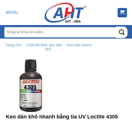
Chuyển
đến
MENU
nội
dung
Trang chủ
/
Chất kết dính, keo dán
/
Keo dán nhanh
khô
Keo dán khô nhanh bằng tia UV Loctite 4305