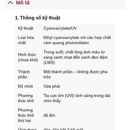
Mô tả
1. Thông số kỹ thuật
Kỹ thuật
Cyanoacrylate/UV
Loại hóa
Ethyl cyanoacrylate với các hợp chất
chất
cảm quang photoinitiator
Trong suốt, chất lỏng ánh màu từ
Hình thức
vàng xanh nhạt đến xanh đen đậm
(chưa khô)
(LMS)
Thành
Một thành phần – không được pha
phần
trộn
Độ nhớt
Vừa phải
Phương
Tia cực tím (UV)/ ánh sáng trong dải
thức khô
nhìn thấy
Phương
thức khô
độ ẩm
thứ hai
Ứng dụng
dán, liên kết 2 bề mặt