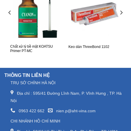
XEM NHANH
XEM NHANH
eal
Chất xử lý bề mặt KOATSU
Keo dán ThreeBond 1102
Primer PT-MC
THÔNG TIN LIÊN HỆ
TRỤ SỞ CHÍNH HÀ NỘI
Địa chỉ : 595/41 Đường Lĩnh Nam, P. Vĩnh Hưng , TP. Hà
Nội
0963 422 662
nien.p@aht-vina.com
CHI NHÁNH HỒ CHÍ MINH