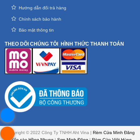
Hướng dẫn đổi trả hàng
Chính sách bảo hành
Bảo mật thông tin
THEO DÕI CHÚNG TÔI
HÌNH THỨC THANH TOÁN
Copyright © 2022 Công Ty TNHH Aht Vina |
Rèm Cửa Minh Đăng
|
Yến sào Hồng Nhung
|
Sơn Minh Đăng
|
Rèm Cửa Việt Hùng