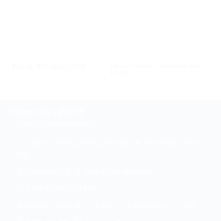
XEM NHANH
XEM NHANH
Keo bảo vệ mạch điện HumiSeal
Keo
Keo dán Threebond 1206C
UV40
Gel
THÔNG TIN LIÊN HỆ
TRỤ SỞ CHÍNH HÀ NỘI
Địa chỉ : 595/41 Đường Lĩnh Nam, P. Vĩnh Hưng , TP. Hà
Nội
0963 422 662
nien.p@aht-vina.com
CHI NHÁNH HỒ CHÍ MINH
Địa chỉ : 50/66 Võ Thị Thừa, P. An Phú Đông, TP. HCM