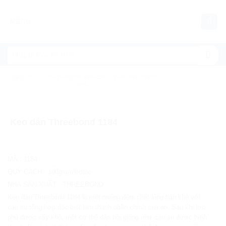
Chuyển
đến
MENU
nội
dung
Trang chủ
/
Chất kết dính, keo dán
/
Keo dán nhanh
khô
Keo dán Threebond 1184
MÃ
:
1184
QUY CÁCH
:
100gram/bottle
NHÀ SẢN XUẤT
:
THREEBOND
Keo dán Threebond 1184 là một miếng đệm chất lỏng bán khô với
cao su tổng hợp đặc biệt làm thành phần chính của nó. Sau khi lớp
phủ được sấy khô, một cơ thể đàn hồi giống như cao su được hình