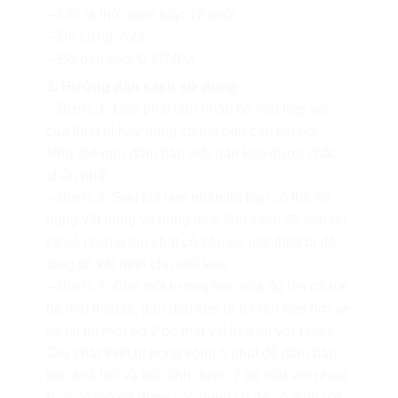
– Chỉ ra thời gian sấy: 12 phút
– Độ cứng: A23
– Độ bền kéo: 0,17MPa
3. Hướng dẫn cách sử dụng
– Bước 1: Cần phải làm nhẵn bề mặt tiếp xúc
của thiết bị hay dụng cụ mà bạn cần kết nối.
Như thế mới đảm bảo mối dán keo được chắc
chắn nhất.
– Bước 2: Sau khi làm nhẵn thì bạn có thể sử
dụng vật dụng và dung dịch làm sạch để loại bỏ
tất cả những tạp chất có trên bề mặt thiết bị để
tăng độ kết dính cho mối keo.
– Bước 3: Cho một lượng keo vừa đủ lên cả hai
bề mặt thiết bị, dàn đều keo ra rồi đợi keo hơi se
se lại thì mới ép 2 bề mặt vật liệu lại với nhau.
Giữ chặt thiết bị trong vòng 5 phút để đảm bảo
keo khô hết và kết dính được 2 bề mặt với nhau.
Bạn có thể sử dụng các dụng cụ để cố định vật