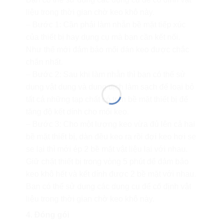
liệu trong thời gian chờ keo khô này.
– Bước 1: Cần phải làm nhẵn bề mặt tiếp xúc
của thiết bị hay dụng cụ mà bạn cần kết nối.
Như thế mới đảm bảo mối dán keo được chắc
chắn nhất.
– Bước 2: Sau khi làm nhẵn thì bạn có thể sử
dụng vật dụng và dung dịch làm sạch để loại bỏ
tất cả những tạp chất có trên bề mặt thiết bị để
tăng độ kết dính cho mối keo.
– Bước 3: Cho một lượng keo vừa đủ lên cả hai
bề mặt thiết bị, dàn đều keo ra rồi đợi keo hơi se
se lại thì mới ép 2 bề mặt vật liệu lại với nhau.
Giữ chặt thiết bị trong vòng 5 phút để đảm bảo
keo khô hết và kết dính được 2 bề mặt với nhau.
Bạn có thể sử dụng các dụng cụ để cố định vật
liệu trong thời gian chờ keo khô này.
4. Đóng gói