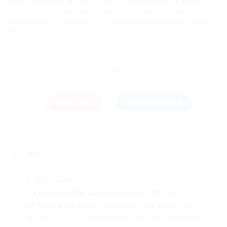
thành. Do tính chất làm đầy tốt của nó, nó có thể đóng vai trò niêm
phong một cách hiệu quả ngay cả trên các khớp không đều có
khoảng trống lớn. Ngoài ra, nó còn có khả năng chống nước, kháng
dầu và kháng xăng.
Ưu đãi và quà tặng khuyến mãi:
- Bảo Hành Tại Nơi Sử Dụng (Áp Dụng Nội Thành Hà Nội)
- Bảo Hành Siêu Tốc 1 Đổi 1 Trong 24h
CHAT ZALO
CHAT FACEBOOK
Mô tả
1. Đặc điểm
– Keo threebond 1184 có chất làm đầy tốt.
Không cần phải nói rằng các bề mặt khớp thông
thường, ngay cả những bề mặt có khoảng trống