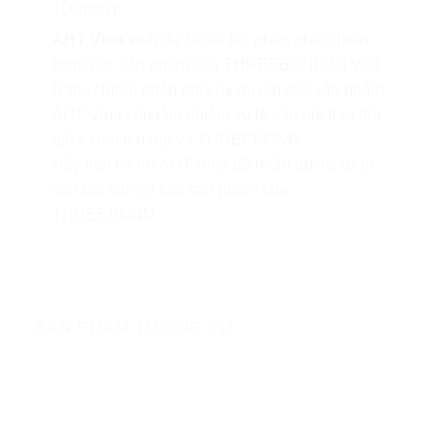
100g/tuýp
AHT Vina
vinh dự là đối tác phân phối chiến
lược các sản phẩm của THREEBOND tại Việt
Nam. Ngoài phân phối ủy quyền các sản phẩm
AHT Vina còn làm nhiệm vụ là cầu nối trao đổi
giữa khách hàng và THREEBOND.
Hãy liên hệ tới AHT Vina để nhận được sự tư
vấn tân tâm về các sản phẩm của
THREEBOND.
SẢN PHẨM TƯƠNG TỰ