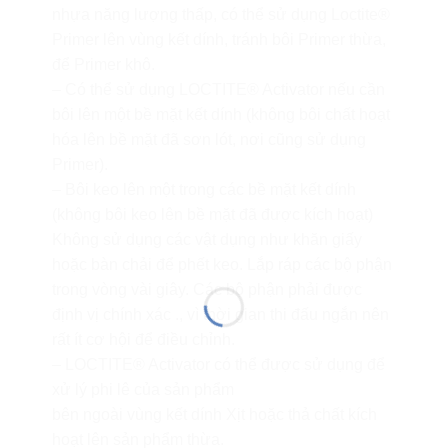
nhựa năng lượng thấp, có thể sử dụng Loctite®
Primer lên vùng kết dính, tránh bôi Primer thừa,
để Primer khô.
– Có thể sử dụng LOCTITE® Activator nếu cần
bôi lên một bề mặt kết dính (không bôi chất hoạt
hóa lên bề mặt đã sơn lót, nơi cũng sử dụng
Primer).
– Bôi keo lên một trong các bề mặt kết dính
(không bôi keo lên bề mặt đã được kích hoạt)
Không sử dụng các vật dụng như khăn giấy
hoặc bàn chải để phết keo. Lắp ráp các bộ phận
trong vòng vài giây. Các bộ phận phải được
định vị chính xác ., vì thời gian thi đấu ngắn nên
rất ít cơ hội để điều chỉnh.
– LOCTITE® Activator có thể được sử dụng để
xử lý phi lê của sản phẩm
bên ngoài vùng kết dính Xịt hoặc thả chất kích
hoạt lên sản phẩm thừa.