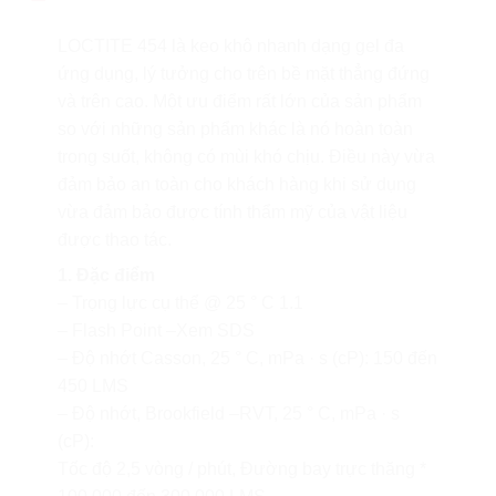
LOCTITE 454 là keo khô nhanh dạng gel đa
ứng dụng, lý tưởng cho trên bề mặt thẳng đứng
và trên cao. Một ưu điểm rất lớn của sản phẩm
so với những sản phẩm khác là nó hoàn toàn
trong suốt, không có mùi khó chịu. Điều này vừa
đảm bảo an toàn cho khách hàng khi sử dụng
vừa đảm bảo được tính thẩm mỹ của vật liệu
được thao tác.
1. Đặc điểm
– Trọng lực cụ thể @ 25 ° C 1.1
– Flash Point –Xem SDS
– Độ nhớt Casson, 25 ° C, mPa · s (cP): 150 đến
450 LMS
– Độ nhớt, Brookfield –RVT, 25 ° C, mPa · s
(cP):
Tốc độ 2,5 vòng / phút, Đường bay trực thăng *