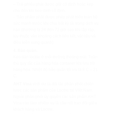
– Trái phiếu phải được giữ cố định hoặc kẹp
cho đến khi keo dính cố định.
– Sản phẩm phải được phép phát triển toàn bộ
sức mạnh trước khi chịu bất kỳ tải trọng dịch vụ
nào (thường là 24 đến 72 giờ sau khi lắp ráp,
tùy thuộc vào khoảng cách liên kết, vật liệu và
điều kiện xung quanh).
4. Bảo quản.
Keo dán loctite ở môi trường thoáng mát. Tuân
thủ quy tắc của hàng hóa contaner khi lưu trữ
hàng hóa. Nhiệt độ bảo quản tối ưu là 8 C – 21
C.
AHT Vina
vinh dự là đối tác phân phối chiến
lược các sản phẩm của Loctite tại Việt Nam.
Ngoài phân phối ủy quyền các sản phẩm AHT
Vina còn làm nhiệm vụ là cầu nối trao đổi giữa
khách hàng và Loctite.