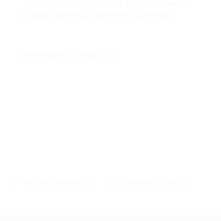
Hãy liên hệ tới AHT Vina để nhận được sự tư
vấn tân tâm về các sản phẩm của Loctite.
SẢN PHẨM TƯƠNG TỰ
XEM NHANH
XEM NHANH
Chất
Keo khóa ren Threebond 1305
Keo Chống Xoay Loctite 638
Spra