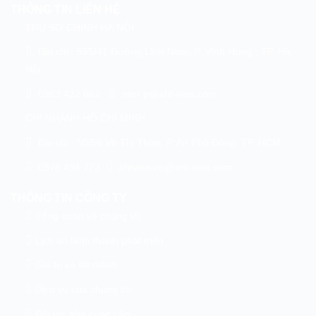
THÔNG TIN LIÊN HỆ
TRỤ SỞ CHÍNH HÀ NỘI
Địa chỉ : 595/41 Đường Lĩnh Nam, P. Vĩnh Hưng , TP. Hà
Nội
0963 422 662
nien.p@aht-vina.com
CHI NHÁNH HỒ CHÍ MINH
Địa chỉ : 50/66 Võ Thị Thừa, P. An Phú Đông, TP. HCM
0976 494 773
ahtvina.co@aht-vina.com
THÔNG TIN CÔNG TY
Tổng quan về chúng tôi
Lịch sử hình thành phát triển
Giá trị và sứ mệnh
Dịch vụ của chúng tôi
Đối tác nhà cung cấp