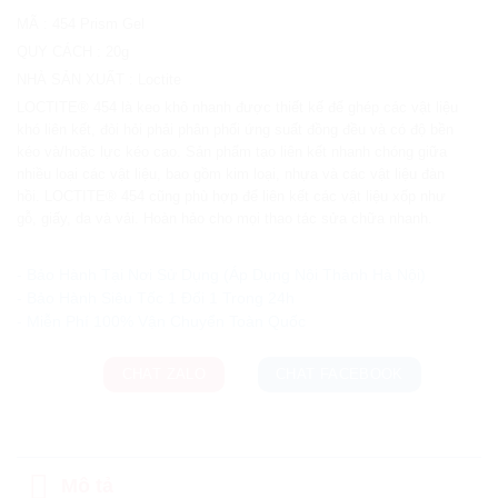
MÃ
:
454 Prism Gel
QUY CÁCH
:
20g
NHÀ SẢN XUẤT
:
Loctite
LOCTITE® 454 là keo khô nhanh được thiết kế để ghép các vật liệu
khó liên kết, đòi hỏi phải phân phối ứng suất đồng đều và có độ bền
kéo và/hoặc lực kéo cao. Sản phẩm tạo liên kết nhanh chóng giữa
nhiều loại các vật liệu, bao gồm kim loại, nhựa và các vật liệu đàn
hồi. LOCTITE® 454 cũng phù hợp để liên kết các vật liệu xốp như
gỗ, giấy, da và vải. Hoàn hảo cho mọi thao tác sửa chữa nhanh.
Ưu đãi và quà tặng khuyến mãi:
- Bảo Hành Tại Nơi Sử Dụng (Áp Dụng Nội Thành Hà Nội)
- Bảo Hành Siêu Tốc 1 Đổi 1 Trong 24h
CHAT ZALO
CHAT FACEBOOK
Mô tả