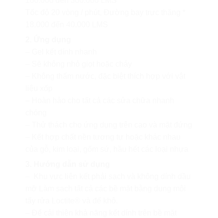
100.000 đến 300.000 LMS
Tốc độ 20 vòng / phút, Đường bay trực thăng *
18.000 đến 40.000 LMS
2. Ứng dụng
– Gel kết dính nhanh
– Sẽ không nhỏ giọt hoặc chảy
– Không thấm nước, đặc biệt thích hợp với vật
liệu xốp
– Hoàn hảo cho tất cả các sửa chữa nhanh
chóng
– Thử thách cho ứng dụng trên cao và mặt đứng
– Kết hợp chất nền tương tự hoặc khác nhau
của gỗ, kim loại, gốm sứ, hầu hết các loại nhựa
3. Hướng dẫn sử dụng
– Khu vực liên kết phải sạch và không dính dầu
mỡ Làm sạch tất cả các bề mặt bằng dung môi
tẩy rửa Loctite® và để khô.
– Để cải thiện khả năng kết dính trên bề mặt