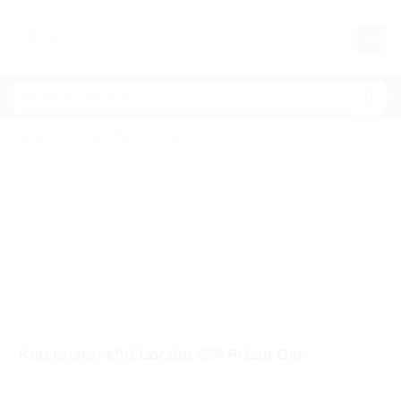
Chuyển
đến
MENU
nội
dung
Trang chủ
/
Chất kết dính, keo dán
/
Keo dán nhanh
khô
Keo nhanh khô Loctite 454 Prism Gel