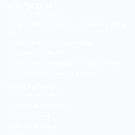
THÔNG TIN LIÊN HỆ
TRỤ SỞ CHÍNH HÀ NỘI
Địa chỉ : 595/41 Đường Lĩnh Nam, P. Vĩnh Hưng , TP. Hà
Nội
0963 422 662
nien.p@aht-vina.com
CHI NHÁNH HỒ CHÍ MINH
Địa chỉ : 50/66 Võ Thị Thừa, P. An Phú Đông, TP. HCM
0976 494 773
ahtvina.co@aht-vina.com
THÔNG TIN CÔNG TY
Tổng quan về chúng tôi
Lịch sử hình thành phát triển
Giá trị và sứ mệnh
Dịch vụ của chúng tôi