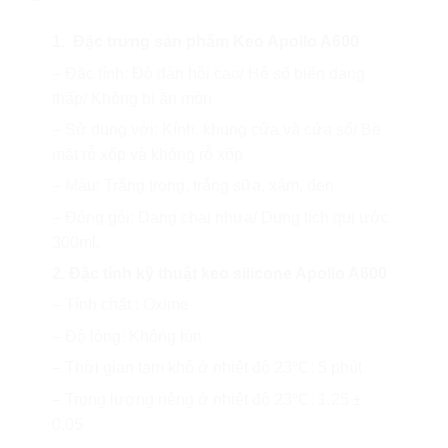
1. Đặc trưng sản phẩm Keo Apollo A600
– Đặc tính: Độ đàn hồi cao/ Hệ số biến dạng
thấp/ Không bị ăn mòn
– Sử dụng với: Kính, khung cửa và cửa sổ/ Bề
mặt rỗ xốp và không rỗ xốp
– Màu: Trắng trong, trắng sữa, xám, đen
– Đóng gói: Dạng chai nhựa/ Dung tích qui ước
300ml.
2. Đặc tính kỹ thuật keo silicone Apollo A600
– Tính chất : Oxime
– Độ lỏng: Không lún
– Thời gian tạm khô ở nhiệt độ 23ºC: 5 phút
– Trọng lượng riêng ở nhiệt độ 23ºC: 1.25 ±
0.05