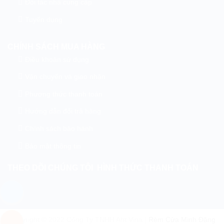
Đối tác nhà cung cấp
Tuyển dụng
CHÍNH SÁCH MUA HÀNG
Điều khoản sử dụng
Vận chuyển và giao nhận
Phương thức thanh toán
Hướng dẫn đổi trả hàng
Chính sách bảo hành
Bảo mật thông tin
THEO DÕI CHÚNG TÔI
HÌNH THỨC THANH TOÁN
Copyright © 2022 Công Ty TNHH Aht Vina |
Rèm Cửa Minh Đăng