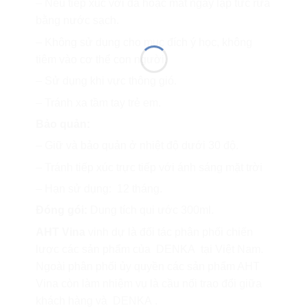
– Nếu tiếp xúc với da hoặc mắt ngay lập tức rửa
bằng nước sạch.
– Không sử dụng cho mục đích ý học, không
tiêm vào cơ thể con người.
– Sử dụng khi vực thông gió.
– Tránh xa tầm tay trẻ em.
Bảo quản:
– Giữ và bảo quản ở nhiệt độ dưới 30 độ.
– Tránh tiếp xúc trực tiếp với ánh sáng mặt trời
– Hạn sử dụng: 12 tháng.
Đóng gói:
Dung tích qui ước 300ml.
AHT Vina
vinh dự là đối tác phân phối chiến
lược các sản phẩm của DENKA tại Việt Nam.
Ngoài phân phối ủy quyền các sản phẩm AHT
Vina còn làm nhiệm vụ là cầu nối trao đổi giữa
khách hàng và DENKA .