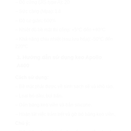
– Độ cứng (JIS type A): 20
– Sức căng (Mpa): 1.6
– Độ co giãn: 600%
– Nhiệt độ bề mặt thi công: +5ºC đến +40ºC
– Khả năng chịu nhiệt (sau lưu hóa): -50ºC đến
220ºC
3. Hướng dẫn sử dụng keo Apollo
A600
Cách sử dụng:
– Bề mặt phải được về sinh sạch sẽ và khô ráo.
– Loại bỏ dầu, bụi bẩn.
– Dán băng keo viền và bắn silicone.
– Hoàn tất việc trám trét và gỡ bỏ băng keo viền.
Chú ý: