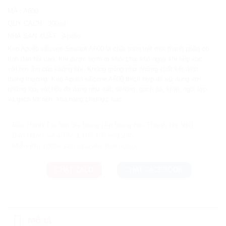
MÃ
:
A600
QUY CÁCH
:
300ml
NHÀ SẢN XUẤT
:
Apollo
Keo Apollo silicone Sealant A600 là chất trám trét một thành phần có
tính đàn hồi cao. Khi được bơm ra khỏi chai khô ngay khi tiếp xúc
với hơi ẩm của không khí. Không giống như những chất kết dính
thông thường. Keo Apollo silicone A600 thích hợp để sử dụng với
những lọai vật liệu đa dạng như sắt, bêtông, gạch đá, kính, ngói lợp
và gạch lót nền, khả năng chịu lực cao.
Ưu đãi và quà tặng khuyến mãi:
- Bảo Hành Tại Nơi Sử Dụng (Áp Dụng Nội Thành Hà Nội)
- Bảo Hành Siêu Tốc 1 Đổi 1 Trong 24h
CHAT ZALO
CHAT FACEBOOK
Mô tả