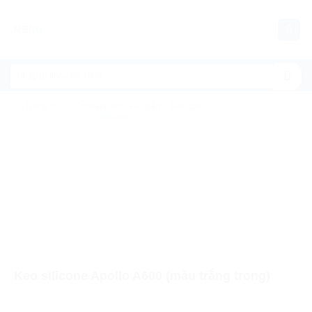
Chuyển
đến
MENU
nội
dung
Trang chủ
/
Chất kết dính, keo dán
/
Keo dán
silicone
Keo silicone Apollo A600 (màu trắng trong)