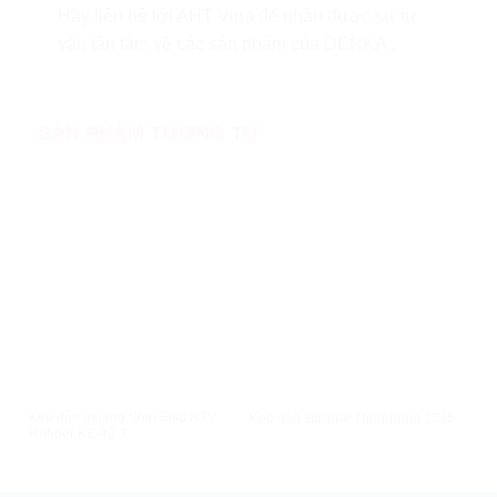
Hãy liên hệ tới AHT Vina để nhận được sự tư
vấn tân tâm về các sản phẩm của DENKA .
SẢN PHẨM TƯƠNG TỰ
XEM NHANH
XEM NHANH
Keo dán gioăng Shin Etsu RTV
Keo 
Keo dán silicone Threebond 1216
Rubber KE-42-T
RTV