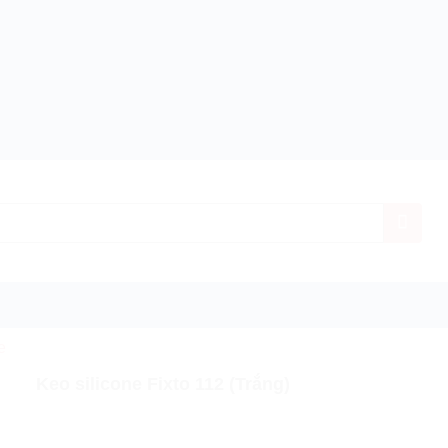
e
h hãng
Giá ưu đãi nhất
Miễn phí vận chuyển
Bảo
Keo silicone Fixto 112 (Trắng)