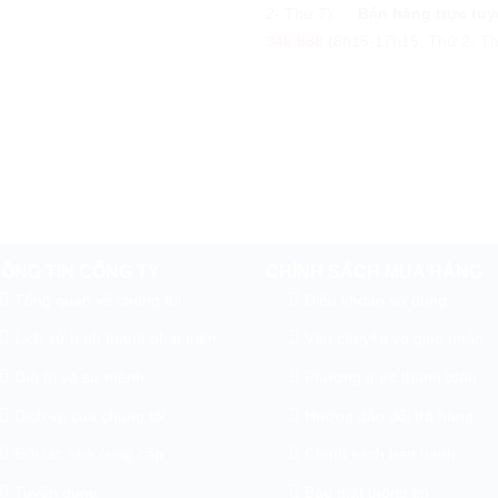
2- Thứ 7)
Bán hàng trực tuy
346 888
(8h15-17h15, Thứ 2- Th
ÔNG TIN CÔNG TY
CHÍNH SÁCH MUA HÀNG
Tổng quan về chúng tôi
Điều khoản sử dụng
Lịch sử hình thành phát triển
Vận chuyển và giao nhận
Giá trị và sứ mệnh
Phương thức thanh toán
Dịch vụ của chúng tôi
Hướng dẫn đổi trả hàng
Đối tác nhà cung cấp
Chính sách bảo hành
Tuyển dụng
Bảo mật thông tin