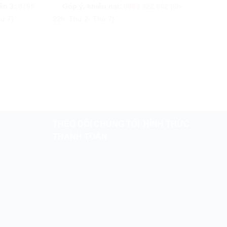
ến 3:
0765
Góp ý, khiếu nại:
0963 422 662
(8h-
ứ 7)
22h, Thứ 2- Thứ 7)
THEO DÕI CHÚNG TÔI
HÌNH THỨC
THANH TOÁN