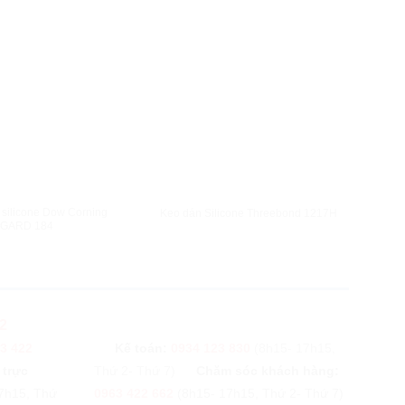
XEM NHANH
XEM NHANH
 silicone Dow Corning
Keo dán Silicone Threebond 1217H
Shin-Etsu Si
GARD 184
2
3 422
Kế toán:
0934 123 830
(8h15- 17h15,
 trực
Thứ 2- Thứ 7)
Chăm sóc khách hàng:
7h15, Thứ
0963 422 662
(8h15- 17h15, Thứ 2- Thứ 7)