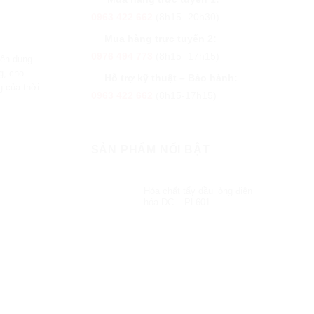
0963 422 662
(8h15- 20h30)
Mua hàng trực tuyến 2:
0976 494 773
(8h15- 17h15)
yên dụng
g, cho
Hỗ trợ kỹ thuật – Bảo hành:
g của thời
0963 422 662
(8h15-17h15)
SẢN PHẨM NỔI BẬT
Hóa chất tẩy dầu lỏng điện
hóa DC – PL601