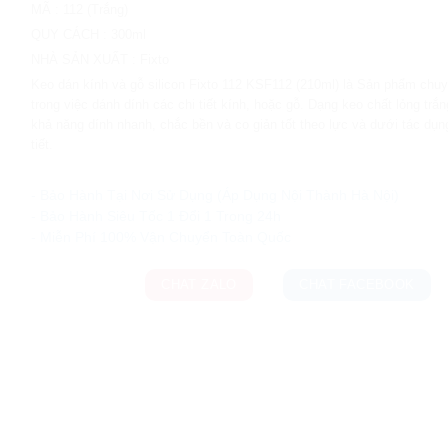
MÃ
:
112 (Trắng)
QUY CÁCH
:
300ml
NHÀ SẢN XUẤT
:
Fixto
Keo dán kính và gỗ silicon Fixto 112 KSF112 (210ml) là Sản phẩm chu
trong việc dánh dính các chi tiết kính, hoặc gỗ. Dạng keo chất lỏng trắn
khả năng dính nhanh, chắc bền và co giản tốt theo lực và dưới tác dụn
tiết.
Ưu đãi và quà tặng khuyến mãi:
- Bảo Hành Tại Nơi Sử Dụng (Áp Dụng Nội Thành Hà Nội)
- Bảo Hành Siêu Tốc 1 Đổi 1 Trong 24h
CHAT ZALO
CHAT FACEBOOK