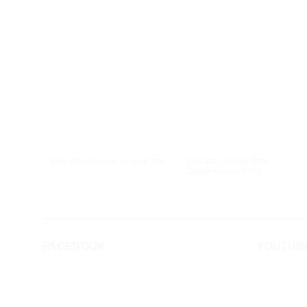
XEM NHANH
XEM NHANH
Keo dán silicone Delo
Shin-Etsu Silicone sealant 72N
Delomonopox 6093
FACEBOOK
YOUTUB