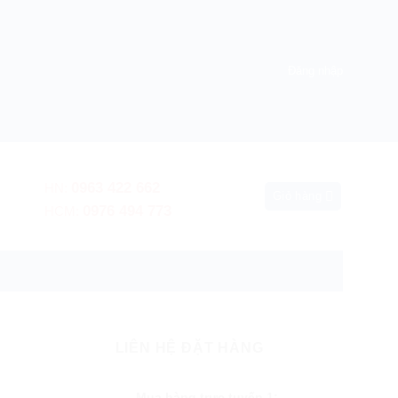
Đăng nhập
0963 422 662
HN:
Giỏ hàng
0976 494 773
HCM:
 hành nơi sử dụng
LIÊN HỆ ĐẶT HÀNG
Mua hàng trực tuyến 1: