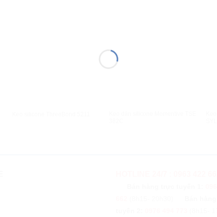
XEM NHANH
XEM NHANH
Keo dán silicone Momentive TSE
Keo
Keo silicone ThreeBond 5211
382C
SYL
E
HOTLINE 24/7 : 0963 422 66
Bán hàng trực tuyến 1:
096
662
(8h15- 20h30)
Bán hàng
tuyến 2:
0976 494 773
(8h15- 1