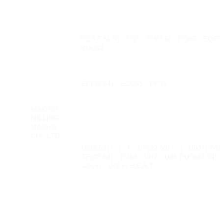
EE(3,6,6L,8)、EQ5、EH(3,6)、EQH5、EQF
MUQ32
EC(32,64)、ECQ53、PF32
MAKINO
MILLING
MACHIE
CO., LTD.
U(32,53) i・j・k、UP(32,53) i・j、U53Tj W(
SP(43,64)、EU64、UH2、U86 DUO(43,64
U(3,6)、U(3,6) H.E.A.T