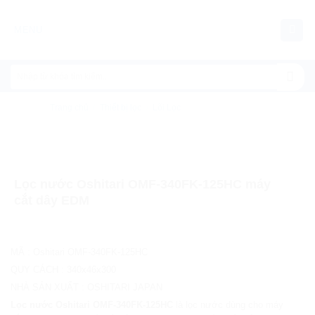
Chuyển
đến
MENU
nội
dung
Trang chủ
/
Thiết bị lọc
/
Lõi Lọc
Lọc nước Oshitari OMF-340FK-125HC máy
cắt dây EDM
MÃ
:
Oshitari OMF-340FK-125HC
QUY CÁCH
:
340x46x300
NHÀ SẢN XUẤT
:
OSHITARI JAPAN
Lọc nước Oshitari OMF-340FK-125HC
là lọc nước dùng cho máy