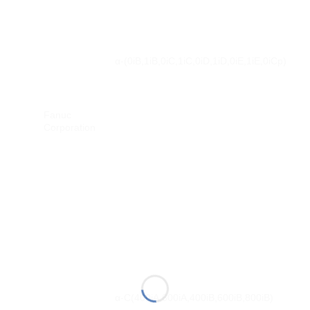
α-(0iB,1iB,0iC,1iC,0iD,1iD,0iE,1iE,0iCp)
Fanuc
Corporation
α-C(400iA,600iA,400iB,600iB,800iB)