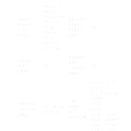
Mitsubishi
Electric
Corporation
ỨNG
ĐƯỜNG
/ Makino
DỤNG
KÍNH
Milling
340
CHO
CHÍNH
Machine /
MÁY
(MM)
Seibu
Electric &
Machinery
ĐƯỜNG
CHIỀU
KÍNH
CAO
300
46
TRONG
(MM)
(MM)
CUT(3、4、5、
6、8)、
Q.CUT(254RS、
355RS、
CÁC
PHƯƠNG
203M20、
Áp suất đẩy
KIỂU
PHÁP ÁP
203Q20、
bên trong
MÁY
SUẤT
203F2、203R、
HITACHI
254R、254RH、
355R、355RH、
580Q、610Q、