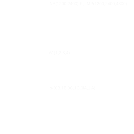
NA(1200,2400) P、MP(1200,2400,4800)
W (1,2,3,4)
α-(0B,1B,0C,1C,0iA,1iA)