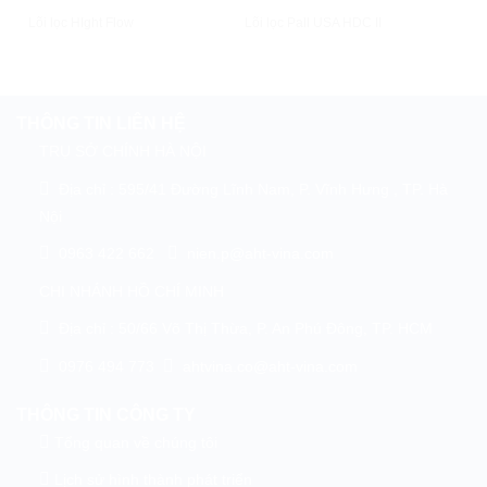
Xem Nhanh
Xem Nhanh
Xem
Lõi lọc HIght Flow
Lõi lọc Pall USA HDC II
Lọc
THÔNG TIN LIÊN HỆ
TRỤ SỞ CHÍNH HÀ NỘI
Địa chỉ : 595/41 Đường Lĩnh Nam, P. Vĩnh Hưng , TP. Hà
Nội
0963 422 662
nien.p@aht-vina.com
CHI NHÁNH HỒ CHÍ MINH
Địa chỉ : 50/66 Võ Thị Thừa, P. An Phú Đông, TP. HCM
0976 494 773
ahtvina.co@aht-vina.com
THÔNG TIN CÔNG TY
Tổng quan về chúng tôi
Lịch sử hình thành phát triển