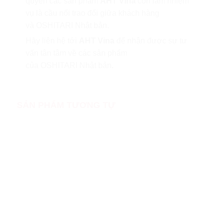
quyền các sản phẩm
AHT Vina
còn làm nhiệm
vụ là cầu nối trao đổi giữa khách hàng
và
OSHITARI Nhật bản
.
Hãy liên hệ tới
AHT Vina
để nhận được sự tư
vấn tân tâm về các sản phẩm
của
OSHITARI Nhật bản
.
SẢN PHẨM TƯƠNG TỰ