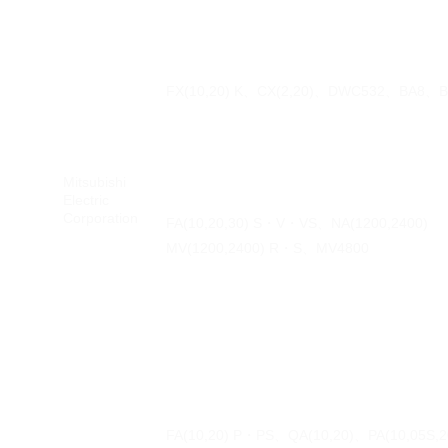
FX(10,20) K、CX(2,20)、DWC532、BA8、B
Mitsubishi
Electric
Corporation
FA(10,20,30) S・V・VS、NA(1200,2400)
MV(1200,2400) R・S、MV4800
FA(10,20) P・PS、QA(10,20)、PA(10,05S,2