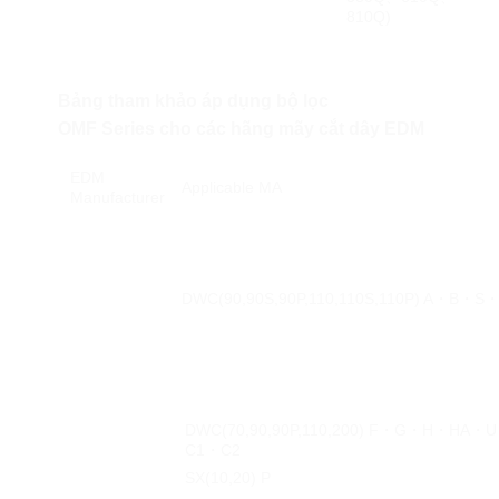
810Q)
Bảng tham khảo áp dụng bộ lọc
OMF Series cho các hãng mãy cắt dây EDM
EDM
Applicable MA
Manufacturer
DWC(90,90S,90P,110,110S,110P) A・B・
DWC(70,90,90P,110,200) F・G・H・HA・U 
C1・C2
SX(10,20) P