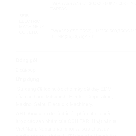
EW(A5,A5S,A7S,C3,300K2,450K2,600K2,7
EWPB3S
SEIBU
ELECTRIC
MACHINERY
EW(A5S2,C5S,C5S2)、M(350,500,750)S M(
CO., LTD.
B、MM(35,50,75)A・B
Đóng gói
2 cái/bộp
Ứng dụng
Sử dụng để lọc nước cho máy cắt dây EDM
của các hãng Mitsubishi Electric Corporation,
Makino, Seibu Electric & Machinery.
AHT Vina
vinh dự là đối tác phân phối chiến
lược các sản phẩm của
OSHITARI Nhật bản
tại
Việt Nam. Ngoài phân phối và sửa chữa ủy