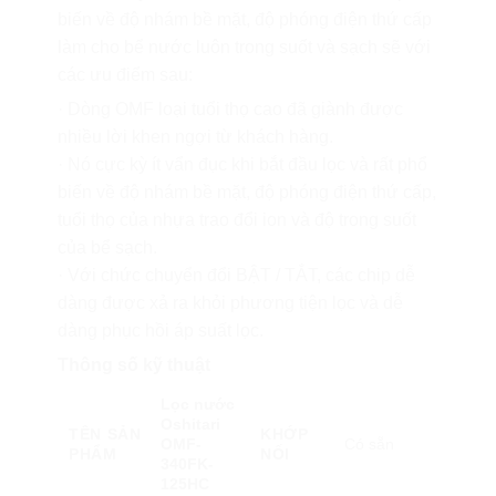
biến về độ nhám bề mặt, độ phóng điện thứ cấp
làm cho bể nước luôn trong suốt và sạch sẽ với
các ưu điểm sau:
· Dòng OMF loại tuổi thọ cao đã giành được
nhiều lời khen ngợi từ khách hàng.
· Nó cực kỳ ít vẩn đục khi bắt đầu lọc và rất phổ
biến về độ nhám bề mặt, độ phóng điện thứ cấp,
tuổi thọ của nhựa trao đổi ion và độ trong suốt
của bể sạch.
· Với chức chuyển đổi BẬT / TẮT, các chip dễ
dàng được xả ra khỏi phương tiện lọc và dễ
dàng phục hồi áp suất lọc.
Thông số kỹ thuật
Lọc nước
Oshitari
TÊN SẢN
KHỚP
OMF-
Có sẵn
PHẨM
NỐI
340FK-
125HC