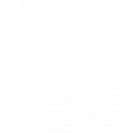
AMADA
AD-0i、AD-1i
A(300,300W,320,320D,325,350,350W,500,5
500Q,500P,
500WP,530D,600,600W,600P,600WP,750,7
BF(250,275,280,280L,320L) 、 AG(360,400,
Sodick Co.,
AQ(325,535,550,400,600,750,900,327,537) 
LTD.
SL(400,600)G・P・Q、AL(400,600)G・P、A
450L(water)