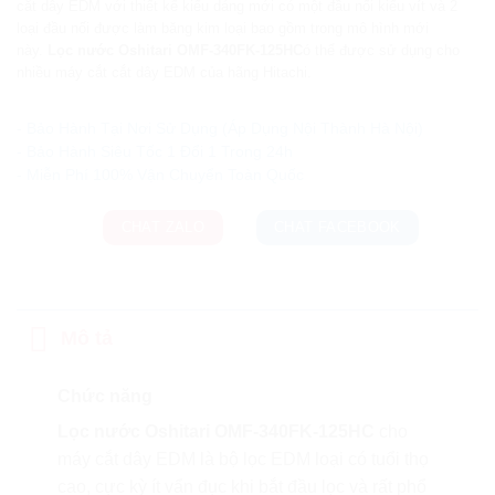
cắt dây EDM với thiết kế kiểu dáng mới có một đầu nối kiểu vít và 2
loại đầu nối được làm băng kim loại bao gồm trong mô hình mới
này.
Lọc nước Oshitari OMF-340FK-125HC
ó thể được sử dụng cho
nhiều máy cắt cắt dây EDM của hãng Hitachi.
Ưu đãi và quà tặng khuyến mãi:
- Bảo Hành Tại Nơi Sử Dụng (Áp Dụng Nội Thành Hà Nội)
- Bảo Hành Siêu Tốc 1 Đổi 1 Trong 24h
CHAT ZALO
CHAT FACEBOOK
Mô tả
Chức năng
Lọc nước Oshitari OMF-340FK-125HC
cho
máy cắt dây EDM là bộ lọc EDM loại có tuổi thọ
cao, cực kỳ ít vẩn đục khi bắt đầu lọc và rất phổ