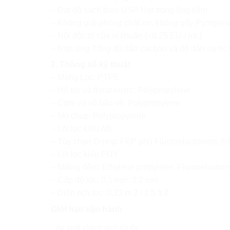
– Đạt độ sạch theo USP Hạt trong ống tiêm
– Không giải phóng chất xơ, không gây Pyrogen
– Nội độc tố của vi khuẩn (<0,25 EU / mL)
– Đáp ứng Tổng độ dẫn cacbon và độ dẫn nước hữ
2. Thông số kỹ thuật
– Màng Lọc: PTFE
– Hỗ trợ và thoát nước: Polypropylene
– Core và vỏ bảo vệ: Polypropylene
– Mũ chụp: Polypropylene
– Lõi lọc kiểu AB
– Tùy chọn O-ring: FEP phủ Fluoroelastomers (ti
– Lõi lọc kiểu PUY
– Miếng đệm: Ethylene propylene, Fluoroelastom
– Cấp độ lọc: 0.1 mm, 0.2 mm
– Diện tích lọc: 0,23 m 2 / 2.5 ft 2
Giới hạn vận hành
Áp suất chênh lệch tối đa