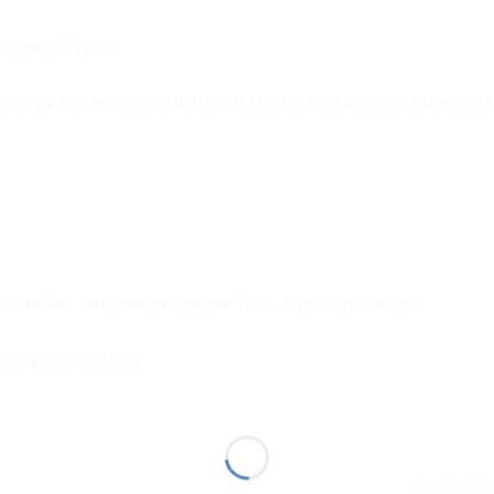
ic cho mỗi USP
u cơ trên mỗi nước tinh khiết USP, độ pH trên mỗi nước tinh 
êu chuẩn), ethylene propylene, hoặc Fluoroelastomers
ers, polypropylene
Nhiệt độ h