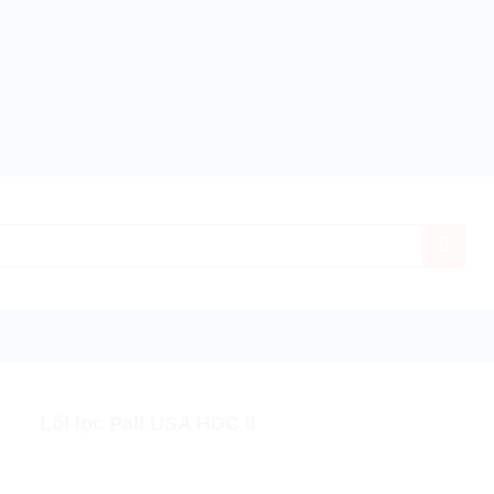
h hãng
Giá ưu đãi nhất
Miễn phí vận chuyển
Bảo
Lõi lọc Pall USA HDC II