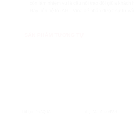
còn làm nhiệm vụ là cầu nối trao đổi giữa khách 
Hãy liên hệ tới AHT Vina để nhận được sự tư vấ
SẢN PHẨM TƯƠNG TỰ
XEM NHANH
XEM NHANH
Lõi lọc nén AQUA
Lõi lọc Varafine VFSH