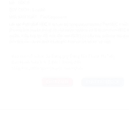
MÃ
:
HDC II
QUY CÁCH
:
1 cái/bộ
NHÀ SẢN XUẤT
:
Pall Corporation
Lõi lọc Pall USA HDC II
là toàn bộ bằng polypropylene Pall HDC II kết
phương tiện truyền thông độ sâu polypropylene có lỗ thuôn nhọn HDC I
quyền. Kiểu hộp lọc AB một đầu mở (SOE) có cấu trúc phần tử mô-đun
diện tích cao được thiết kế để phù hợp với vỏ bộ lọc vệ sinh.
Ưu đãi và quà tặng khuyến mãi:
- Bảo Hành Tại Nơi Sử Dụng (Áp Dụng Nội Thành Hà Nội)
- Bảo Hành Siêu Tốc 1 Đổi 1 Trong 24h
CHAT ZALO
CHAT FACEBOOK