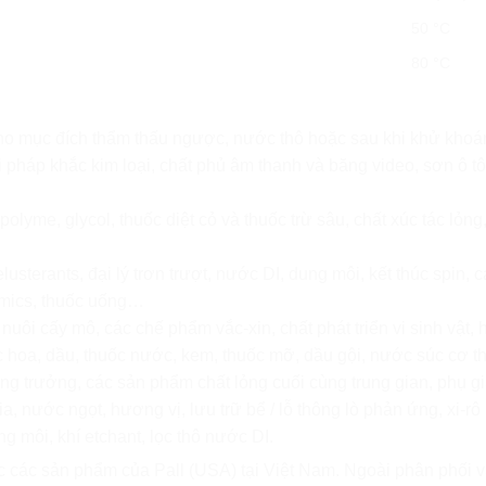
50 °C
80 °C
 cho mục đích thẩm thấu ngược, nước thô hoặc sau khi khử kho
 pháp khắc kim loại, chất phủ âm thanh và băng video, sơn ô tô
olyme, glycol, thuốc diệt cỏ và thuốc trừ sâu, chất xúc tác lỏn
lusterants, đại lý trơn trượt, nước DI, dung môi, kết thúc spin
lmics, thuốc uống…
nuôi cấy mô, các chế phẩm vắc-xin, chất phát triển vi sinh vật,
 hoa, dầu, thuốc nước, kem, thuốc mỡ, dầu gội, nước súc cơ t
ng trưởng, các sản phẩm chất lỏng cuối cùng trung gian, phụ gia
, nước ngọt, hương vị, lưu trữ bể / lỗ thông lò phản ứng, xi-rô
g môi, khí etchant, lọc thô nước DI.
ược các sản phẩm của Pall (USA) tại Việt Nam. Ngoài phân phố