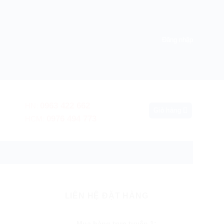
Đăng nhập
0963 422 662
HN:
Giỏ hàng
0976 494 773
HCM:
 hành nơi sử dụng
LIÊN HỆ ĐẶT HÀNG
Mua hàng trực tuyến 1: