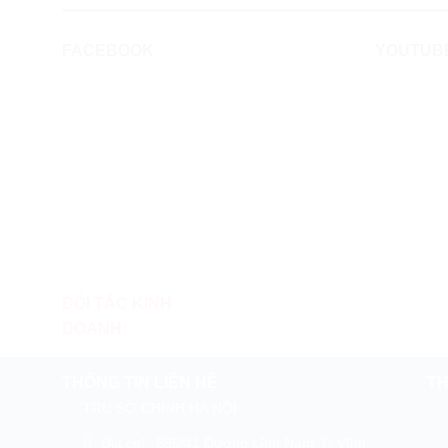
FACEBOOK
YOUTUB
ĐỐI TÁC KINH
DOANH:
THÔNG TIN LIÊN HỆ
TH
TRỤ SỞ CHÍNH HÀ NỘI
Địa chỉ : 595/41 Đường Lĩnh Nam, P. Vĩnh