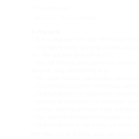
5.5 bard (80 psid)
(Maximum) 4.1 bard (60 psid)
3. Ứng dụng
– Dịch vụ tổng hợp: nước rửa, hệ thống lọc thô
– Công nghiệp chung: giải pháp mạ điện, các giải
sơn, sản xuất phim chụp ảnh và xử lý.
– Hóa chất / hóa dầu:amin cho khí chà, monome, p
dung môi, cũng sâu chất lỏng xử lý.
– Film và sợi: monome, dập tắt nước, phụ bùn, de
– Công nghiệp Dược phẩm: Parenterals, ophtha
– Công nghiệp sinh học: huyết thanh, môi trường 
– Mỹ phẩm: đồ dùng trong nhà, aftershaves, nước
– Lên men: phương tiện truyền thông chất lỏng tă
– Thực phẩm và đồ uống:chất lỏng uống, rượu, bia
– Công nghiệp điện tử: cản quang, axit, bazơ, dun
AHT Vina
vinh dự là đối tác phân phối chiến l