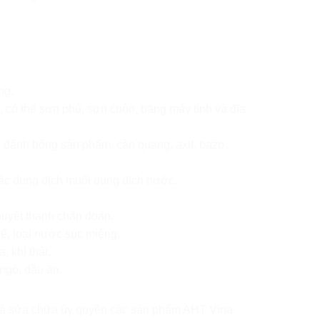
áng.
, có thể sơn phủ, sơn cuộn, băng máy tính và đĩa
g, đánh bóng sản phẩm, cản quang, axit, bazơ,
, các dung dịch muối dung dịch nước.
 huyết thanh chẩn đoán.
hể, loại nước súc miệng.
, khí thải.
 ngô, dầu ăn.
i và sửa chữa ủy quyền các sản phẩm AHT Vina