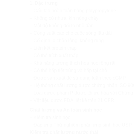
1. Đặc trưng
– Cấu tạo hoàn toàn bằng polypropylene
– Không có nhựa, kín nóng chảy
– Mật độ không đổi lỗ nhỏ dần
– Công suất cao cho cuộc sống lâu dài
– Cố định lỗ chân lông, không rụng
– Liên kết protein thấp
– Có thể trích xuất thấp
– Khả năng tương thích hóa học rộng rãi
– Có thể hấp tiệt trùng và hấp tại chỗ
– Được sản xuất để sử dụng tuân theo cGMP
– Hệ thống chất lượng được chứng nhận ISO 90
– Loại dược phẩm P được tối ưu hóa với Chứng
– Vật liệu được FDA liệt kê trên 21 CFR
Chất lượng và An toàn sinh học
– Kiểm tra sinh học
– Đáp ứng Thử nghiệm phản ứng sinh học USP, in
Kiểm tra chất lượng nước thải