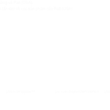
hàng và Pall (USA).
n tân tâm về các sản phẩm của Pall (USA).
XEM NHANH
XEM NHANH
Lõi Lọc khi Emflon PF
Lọc nước Oshitari OMF-340FK-X
Lõi 