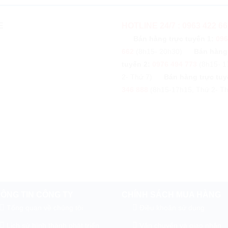
E
HOTLINE 24/7 : 0963 422 66
Bán hàng trực tuyến 1:
096
662
(8h15- 20h30)
Bán hàng
tuyến 2:
0976 494 773
(8h15- 1
2- Thứ 7)
Bán hàng trực tuy
346 888
(8h15-17h15, Thứ 2- Th
ÔNG TIN CÔNG TY
CHÍNH SÁCH MUA HÀNG
Tổng quan về chúng tôi
Điều khoản sử dụng
Lịch sử hình thành phát triển
Vận chuyển và giao nhận