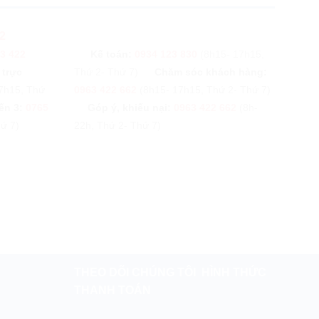
2
3 422
Kế toán:
0934 123 830
(8h15- 17h15,
 trực
Thứ 2- Thứ 7)
Chăm sóc khách hàng:
7h15, Thứ
0963 422 662
(8h15- 17h15, Thứ 2- Thứ 7)
ến 3:
0765
Góp ý, khiếu nại:
0963 422 662
(8h-
ứ 7)
22h, Thứ 2- Thứ 7)
THEO DÕI CHÚNG TÔI
HÌNH THỨC
THANH TOÁN