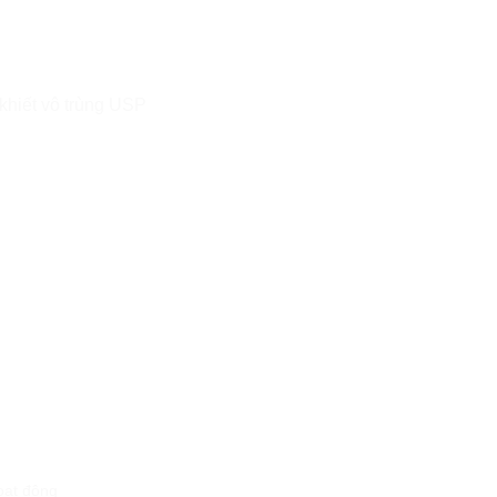
khiết vô trùng USP
oạt động