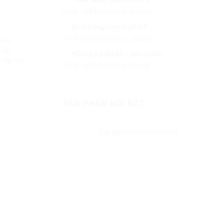
0963 422 662
(8h15- 20h30)
Mua hàng trực tuyến 2:
0976 494 773
(8h15- 17h15)
 hợp
I độc
Hỗ trợ kỹ thuật – Bảo hành:
 xếp nếp
0963 422 662
(8h15-17h15)
SẢN PHẨM NỔI BẬT
Dao gọt viền NOGA BT8000