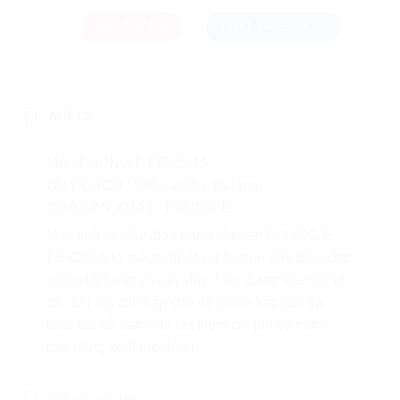
CHAT ZALO
CHAT FACEBOOK
Mô tả
MÃ : FOUNG-E FE-CS1A
QUY CÁCH : 280 x 250 x 180 mm
NHÀ SẢN XUẤT : FOUNG-E
Máy tuốt vỏ dây điện bằng khí nén FOUNG-E
FE-CS1A là máy tuốt dây điện cho dây điện cho
nhiều lõi hoặc vỏ dây dày. Máy được thiết kế với
các chi tiết cao cấp cho độ chính xác cao và
thao tác dễ dàng để tiết kiệm chi phí và nâng
cao năng xuất lao động.