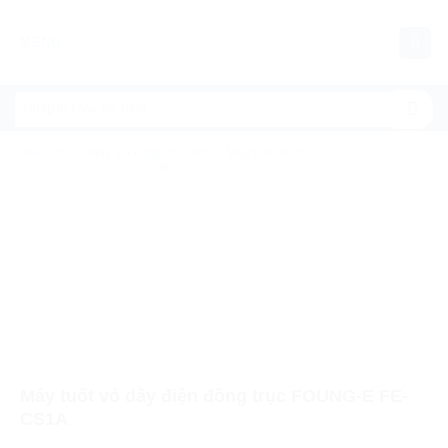
Chuyển
đến
MENU
nội
dung
Trang chủ
/
Máy gia công dây điện
/
Máy tuốt vỏ dây
điện
Máy tuốt vỏ dây điện đồng trục FOUNG-E FE-
CS1A