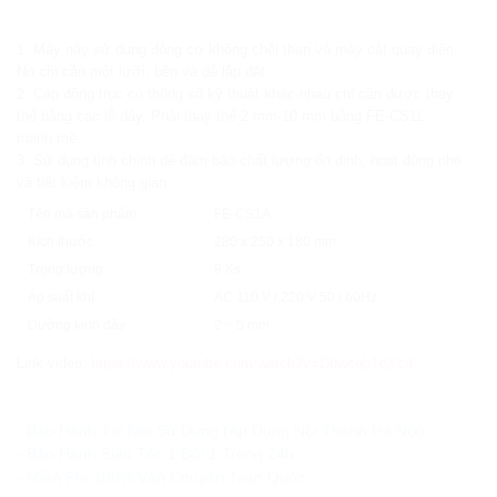
1. Máy này sử dụng động cơ không chổi than và máy cắt quay điện.
Nó chỉ cần một lưỡi, bền và dễ lắp đặt.
2. Cáp đồng trục có thông số kỹ thuật khác nhau chỉ cần được thay
thế bằng các lỗ dây. Phải thay thế 2 mm-10 mm bằng FE-CS1L
mạnh mẽ.
3. Sử dụng tinh chỉnh để đảm bảo chất lượng ổn định, hoạt động nhẹ
và tiết kiệm không gian.
Tên mã sản phẩm
FE-CS1A
Kích thước
280 x 250 x 180 mm
Trọng lượng
8 Ks
Áp suất khí
AC 110 V / 220 V 50 / 60Hz
Đường kính dây
2 ~ 5 mm
Link video:
https://www.youtube.com/watch?v=DbwcqbTqXc8
Ưu đãi và quà tặng khuyến mãi:
- Bảo Hành Tại Nơi Sử Dụng (Áp Dụng Nội Thành Hà Nội)
- Bảo Hành Siêu Tốc 1 Đổi 1 Trong 24h