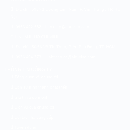
Địa chỉ : 595/41 Đường Lĩnh Nam, P. Vĩnh Hưng , TP. Hà
Nội
0963 422 662
nien.p@aht-vina.com
CHI NHÁNH HỒ CHÍ MINH
Địa chỉ : 50/66 Võ Thị Thừa, P. An Phú Đông, TP. HCM
0976 494 773
ahtvina.co@aht-vina.com
THÔNG TIN CÔNG TY
Tổng quan về chúng tôi
Lịch sử hình thành phát triển
Giá trị và sứ mệnh
Dịch vụ của chúng tôi
Đối tác nhà cung cấp
Tuyển dụng