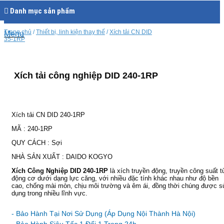
Danh mục sản phẩm
Trang chủ
/
Thiết bị, linh kiện thay thế
/
Xích tải CN DID
Menu
35-1RP
Xích tải công nghiệp DID 240-1RP
100% chính hãng
0963 422 662
HN:
Xích tải CN DID 240-1RP
0976 494 773
HCM:
MÃ : 240-1RP
Giỏ hàng
QUY CÁCH : Sợi
Chưa có sản phẩm trong giỏ hàng.
NHÀ SẢN XUẤT : DAIDO KOGYO
Giỏ hàng
Giá ưu đãi nhất
Xích Công Nghiệp DID 240-1RP
là xích truyền động, truyền công suất t
động cơ dưới dạng lực căng, với nhiều đặc tính khác nhau như độ bền
cao, chống mài mòn, chịu môi trường và êm ái, đồng thời chúng được s
Chưa có sản phẩm trong giỏ hàng.
dụng trong nhiều lĩnh vực.
Ưu đãi và quà tặng khuyến mãi:
- Bảo Hành Tại Nơi Sử Dụng (Áp Dụng Nội Thành Hà Nội)