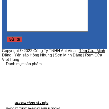
Copyright © 2022 Công Ty TNHH Aht Vina |
Rèm Cửa Minh
Đăng
|
Yến sào Hồng Nhung
|
Sơn Minh Đăng
|
Rèm Cửa
Việt Hùng
Danh mục sản phẩm
MÁY GIA CÔNG DÂY ĐIỆN
MÁY CẮT, TUỐT, DẬP DÂY ĐIỆN TỰ ĐỘNG