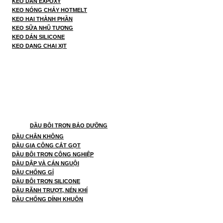
KEO DÁN EXPOXY
KEO NÓNG CHẢY HOTMELT
KEO HAI THÀNH PHẦN
KEO SỮA NHŨ TƯƠNG
KEO DÁN SILICONE
KEO DẠNG CHAI XỊT
DẦU BÔI TRƠN BẢO DƯỠNG
DẦU CHÂN KHÔNG
DẦU GIA CÔNG CẮT GỌT
DẦU BÔI TRƠN CÔNG NGHIỆP
DẦU DẬP VÀ CÁN NGUỘI
DẦU CHỐNG GỈ
DẦU BÔI TRƠN SILICONE
DẦU RÃNH TRƯỢT, NÉN KHÍ
DẦU CHỐNG DÍNH KHUÔN