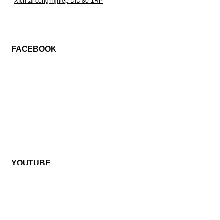
Xích tải công nghiệp DID 80-1RP
FACEBOOK
YOUTUBE