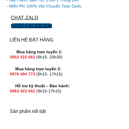
- Bảo Hành Siêu Tốc 1 Đổi 1 Trong 24h
Miễn phí vận chuyển
CHAT ZALO
CHAT FACEBOOK
LIÊN HỆ ĐẶT HÀNG
Mua hàng trực tuyến 1:
Bảo hành nơi sử dụng
0963 422 662
(8h15- 20h30)
Mua hàng trực tuyến 2:
0976 494 773
(8h15- 17h15)
Hỗ trợ kỹ thuật – Bảo hành:
0963 422 662
(8h15-17h15)
Sản phẩm nổi bật