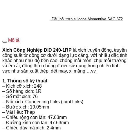
Dầu bôi trơn silicone Momentive SAG 672
Mô tả
Xích Công Nghiệp DID 240-1RP
là xích truyền động, truyền
công suất từ động cơ dưới dạng lực căng, với nhiều đặc tính
khác nhau như độ bền cao, chống mài mòn, chịu môi trường
và êm ái, đồng thời chúng được sử dụng trong nhiều lĩnh
vực như sản xuất thép, dệt may, xi măng …vv.
1. Thông số kỹ thuật
– Kích cỡ xích: 248
– Số hàng xích: 1R
– Số mắt xích: 76
– Nối xích: Connecting links (joint links)
– Bước xích: 19.05mm
– Vật liệu: Thép
– Chiều rộng con lăn: 47.63mm
– Đường kính con lăn: 47.63mm
– Chiều dày má xích: 2.4mm