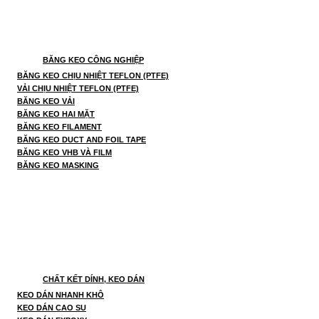
BĂNG KEO CÔNG NGHIỆP
BĂNG KEO CHỊU NHIỆT TEFLON (PTFE)
VẢI CHỊU NHIỆT TEFLON (PTFE)
BĂNG KEO VẢI
BĂNG KEO HAI MẶT
BĂNG KEO FILAMENT
BĂNG KEO DUCT AND FOIL TAPE
BĂNG KEO VHB VÀ FILM
BĂNG KEO MASKING
CHẤT KẾT DÍNH, KEO DÁN
KEO DÁN NHANH KHÔ
KEO DÁN CAO SU