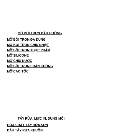
MỠ BÔI TRƠN BẢO DƯỠNG
MỠ BÔI TRƠN ĐA DỤNG
MỠ BÔI TRƠN CHỊU NHIỆT
MỠ BÔI TRƠN THỰC PHẨM
MỠ SILICONE
MỠ CHỊU NƯỚC
MỠ BÔI TRƠN CHÂN KHÔNG
MỠ CAO TỐC
TẨY RỬA, MỰC IN, DUNG MÔI
HÓA CHẤT TẨY RỬA SƠN
DẦU TẨY RỬA KHUÔN