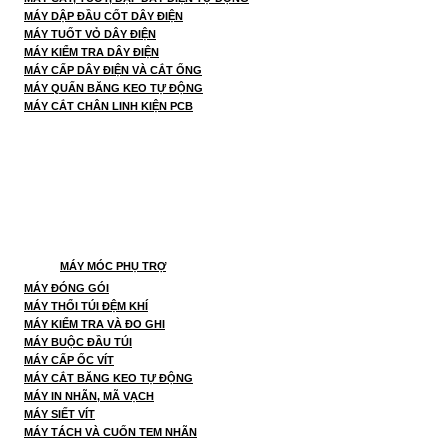
MÁY DẬP ĐẦU CỐT DÂY ĐIỆN
MÁY TUỐT VỎ DÂY ĐIỆN
MÁY KIỂM TRA DÂY ĐIỆN
MÁY CẤP DÂY ĐIỆN VÀ CẮT ỐNG
MÁY QUẤN BĂNG KEO TỰ ĐỘNG
MÁY CẮT CHÂN LINH KIỆN PCB
MÁY MÓC PHỤ TRỢ
MÁY ĐÓNG GÓI
MÁY THỔI TÚI ĐỆM KHÍ
MÁY KIỂM TRA VÀ ĐO GHI
MÁY BUỘC ĐẦU TÚI
MÁY CẤP ỐC VÍT
MÁY CẮT BĂNG KEO TỰ ĐỘNG
MÁY IN NHÃN, MÃ VẠCH
MÁY SIẾT VÍT
MÁY TÁCH VÀ CUỐN TEM NHÃN