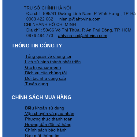
TRỤ SỞ CHÍNH HÀ NỘI
Địa chỉ : 595/41 Đường Lĩnh Nam, P. Vĩnh Hưng , TP. Hà
0963 422 662
nien.p@aht-vina.com
CHI NHÁNH HỒ CHÍ MINH
Địa chỉ : 50/66 Võ Thị Thừa, P. An Phú Đông, TP. HCM
0976 494 773
ahtvina.co@aht-vina.com
THÔNG TIN CÔNG TY
Tổng quan về chúng tôi
Lịch sử hình thành phát triển
Giá trị và sứ mệnh
Dịch vụ của chúng tôi
Đối tác nhà cung cấp
Tuyển dụng
CHÍNH SÁCH MUA HÀNG
Điều khoản sử dụng
Vận chuyển và giao nhận
Phương thức thanh toán
Hướng dẫn đổi trả hàng
Chính sách bảo hành
Bảo mật thông tin