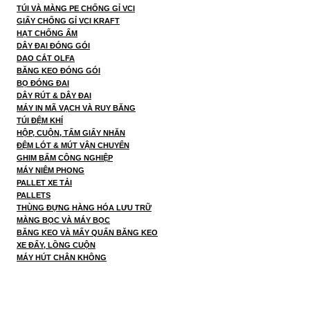
TÚI VÀ MÀNG PE CHỐNG GỈ VCI
GIẤY CHỐNG GỈ VCI KRAFT
HẠT CHỐNG ẨM
DÂY ĐAI ĐÓNG GÓI
DAO CẮT OLFA
BĂNG KEO ĐÓNG GÓI
BỌ ĐÓNG ĐAI
DÂY RÚT & DÂY ĐAI
MÁY IN MÃ VẠCH VÀ RUY BĂNG
TÚI ĐỆM KHÍ
HỘP, CUỘN, TẤM GIẤY NHĂN
ĐỆM LÓT & MÚT VẬN CHUYỂN
GHIM BẤM CÔNG NGHIỆP
MÁY NIÊM PHONG
PALLET XE TẢI
PALLETS
THÙNG ĐỰNG HÀNG HÓA LƯU TRỮ
MÀNG BỌC VÀ MÁY BỌC
BĂNG KEO VÀ MẤY QUẤN BĂNG KEO
XE ĐẨY, LỒNG CUỘN
MÁY HÚT CHÂN KHÔNG