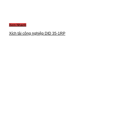
Xem Nhanh
Xích tải công nghiệp DID 35-1RP