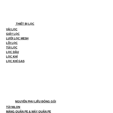
THIẾT BỊ LỌC
VẢI LỌC
GIẤY LỌC
LƯỚI LỌC MESH
LÕI LỌC
TÚI LỌC
LỌC DẦU
LỌC KHÍ
LỌC KHÍ GAS
NGUYÊN PHỤ LIỆU ĐÓNG GÓI
TÚI NILON
MÀNG QUẤN PE & MÁY QUẤN PE