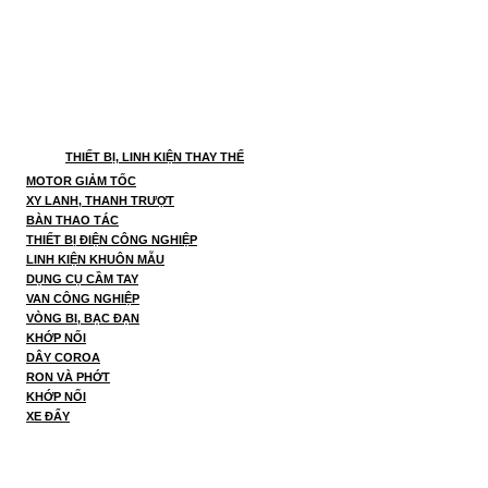
THIẾT BỊ, LINH KIỆN THAY THẾ
MOTOR GIẢM TỐC
XY LANH, THANH TRƯỢT
BÀN THAO TÁC
THIẾT BỊ ĐIỆN CÔNG NGHIỆP
LINH KIỆN KHUÔN MẪU
DỤNG CỤ CẦM TAY
VAN CÔNG NGHIỆP
VÒNG BI, BẠC ĐẠN
KHỚP NỐI
DÂY COROA
RON VÀ PHỚT
KHỚP NỐI
XE ĐẨY